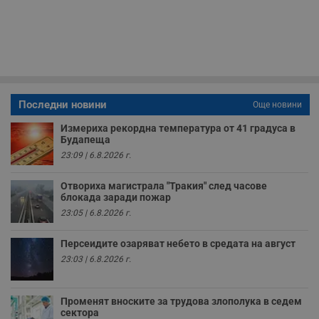
59
р
секунди
м
б
о
у
п
о
и
т
Последни новини
Още новини
receive-cookie-deprecation
.hit.gemius.pl
1 година
Т
с
Измериха рекордна температура от 41 градуса в
с
н
Будапеща
н
23:09 | 6.8.2026 г.
п
б
п
Отвориха магистрала "Тракия" след часове
с
блокада заради пожар
о
с
23:05 | 6.8.2026 г.
а
р
у
Персеидите озаряват небето в средата на август
з
з
23:03 | 6.8.2026 г.
п
ASP.NET_SessionId
Сесия
Т
Microsoft
с
Corporation
Променят вноските за трудова злополука в седем
D
www.dunavmost.com
сектора
п