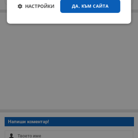
НАСТРОЙКИ
ДА, КЪМ САЙТА
РЕКЛАМА
Строго
Ефективност
необходимо
Таргетиране
Функционалност
Некласифицирани
Строго необходимо
Ефективност
Напиши коментар!
Таргетиране
Функционалност