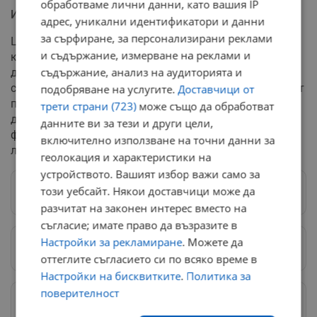
обработваме лични данни, като вашия IP
Изземване на стоката и експертизи
адрес, уникални идентификатори и данни
за сърфиране, за персонализирани реклами
Цялата открита продукция е била подготвена за
и съдържание, измерване на реклами и
конфискация от органите на реда. В рамките на
съдържание, анализ на аудиторията и
досъдебното производство са назначени
специализирани експертизи. Тяхната цел е да докажат
подобряване на услугите.
Доставчици от
по безспорен начин липсата на автентичност на
трети страни (723)
може също да обработват
дрехите, както и да изчислят точния размер на
данните ви за тези и други цели,
финансовите щети, които са били нанесени на
включително използване на точни данни за
легитимния правоносител на марката.
геолокация и характеристики на
устройството. Вашият избор важи само за
този уебсайт. Някои доставчици може да
Следвай ни в Google News
→
разчитат на законен интерес вместо на
съгласие; имате право да възразите в
Настройки за рекламиране
. Можете да
Предпочитани източници
→
оттеглите съгласието си по всяко време в
Настройки на бисквитките
.
Политика за
поверителност
Изпращайте снимки и информация на
news@dunavmost.com