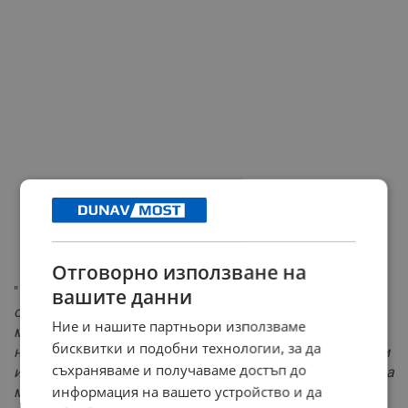
Отговорно използване на
"
Според първоначалните данни, във фабриката са
вашите данни
открити хиляди на брой артикули, произвеждани в
Ние и нашите партньори използваме
момента или подготвяни за търговска реализация,
бисквитки и подобни технологии, за да
носещи отличителни знаци, надписи и символи, сходни
съхраняваме и получаваме достъп до
или идентични с регистрираната и защитена търговска
информация на вашето устройство и да
марка
", уточняват от полицията.