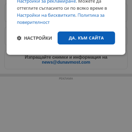
Настройки за рекламиране
. Можете да
оттеглите съгласието си по всяко време в
Следвай ни в Google News
→
Настройки на бисквитките
.
Политика за
поверителност
Предпочитани източници
→
НАСТРОЙКИ
ДА, КЪМ САЙТА
Строго
Ефективност
Изпращайте снимки и информация на
необходимо
news@dunavmost.com
РЕКЛАМА
Таргетиране
Функционалност
Некласифицирани