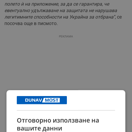
полето ѝ на приложение, за да се гарантира, че
евентуално удължаване на защитата не нарушава
легитимните способности на Украйна за отбрана“
, се
посочва още в писмото.
РЕКЛАМА
Отговорно използване на
вашите данни