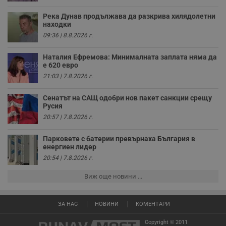
з
з
Река Дунав продължава да разкрива хилядолетни
п
находки
ASP.NET_SessionId
Сесия
Т
Microsoft
09:36 | 8.8.2026 г.
с
Corporation
D
www.dunavmost.com
п
Наталия Ефремова: Минималната заплата няма да
и
е 620 евро
т
к
21:03 | 7.8.2026 г.
п
и
у
Сенатът на САЩ одобри нов пакет санкции срещу
р
Русия
к
20:57 | 7.8.2026 г.
п
д
д
Парковете с батерии превърнаха България в
п
у
енергиен лидер
20:54 | 7.8.2026 г.
Виж още новини ...
Доставчик
/
Валиден
Валиден
Име
Име
Доставчик
/
Домейн
Описание
Описание
Домейн
Доставчик
/
до
Валиден
до
ЗА НАС
НОВИНИ
КОМЕНТАРИ
Име
Описание
Домейн
до
_sharedID
__Secure-
.dunavmost.com
.youtube.com
11
Тази бисквитка се
5 месеца
ROLLOUT_TOKEN
месеца 4
използва, за да се
4
Copyright © 2011
__gfp_s_64b
.vbox7.com
1 година
Тази бисквитка се
Доставчик
/
Валиден