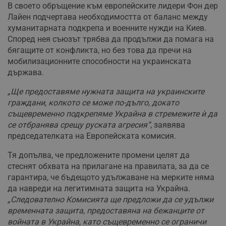
В своето обръщение към европейските лидери Фон дер
Лайен подчертава необходимостта от баланс между
хуманитарната подкрепа и военните нужди на Киев.
Според нея съюзът трябва да продължи да помага на
бягащите от конфликта, но без това да пречи на
мобилизационните способности на украинската
държава.
„Ще предоставяме нужната защита на украинските
граждани, колкото се може по-дълго, докато
същевременно подкрепяме Украйна в стремежите ѝ да
се отбранява срещу руската агресия“
, заявява
председателката на Европейската комисия.
Тя допълва, че предложените промени целят да
стеснят обхвата на прилагане на правилата, за да се
гарантира, че бъдещото удължаване на мерките няма
да навреди на легитимната защита на Украйна.
„Следователно Комисията ще предложи да се удължи
временната защита, предоставяна на бежанците от
войната в Украйна, като същевременно се ограничи