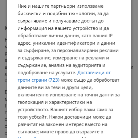
Ние и нашите партньори използваме
бисквитки и подобни технологии, за да
съхраняваме и получаваме достъп до
информация на вашето устройство и да
Кои мъже могат да загубят статута си
обработваме лични данни, като вашия IP
Новите регулации биха могли да засегнат пряко
адрес, уникални идентификатори и данни
мъжете в боеспособна възраст, които са напуснaли
за сърфиране, за персонализирани реклами
родината си по нелегален път. Промените предвиждат
и съдържание, измерване на реклами и
за тези лица да бъде отнет специалният статут, който
съдържание, анализ на аудиторията и
в момента им дава право на престой, легална работа и
подобряване на услугите.
Доставчици от
достъп до социални помощи на територията на
трети страни (723)
може също да обработват
общността.
данните ви за тези и други цели,
Бягащите от конфликта, започнал през 2022 година, в
включително използване на точни данни за
момента са концентрирани основно в страни като
геолокация и характеристики на
Германия, Полша и Чехия. По данни на Франс прес
устройството. Вашият избор важи само за
техният общ брой възлиза на близо 4,3 души, като
този уебсайт. Някои доставчици може да
статутът им подлежи на ежегодно подновяване и
разчитат на законен интерес вместо на
съгласно текущите разпоредби е в сила до март
съгласие; имате право да възразите в
следващата година.