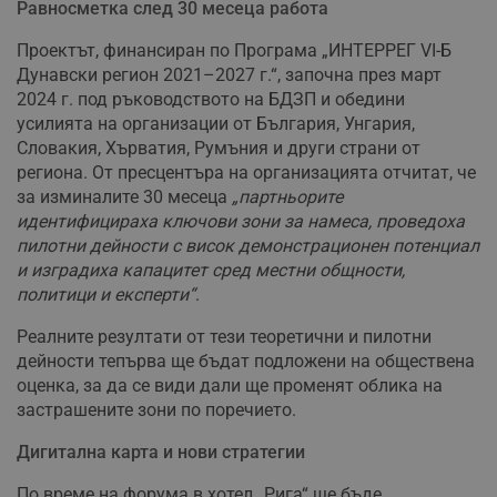
Равносметка след 30 месеца работа
Проектът, финансиран по Програма „ИНТЕРРЕГ VI-Б
Дунавски регион 2021–2027 г.“, започна през март
2024 г. под ръководството на БДЗП и обедини
усилията на организации от България, Унгария,
Словакия, Хърватия, Румъния и други страни от
региона. От пресцентъра на организацията отчитат, че
за изминалите 30 месеца
„партньорите
идентифицираха ключови зони за намеса, проведоха
пилотни дейности с висок демонстрационен потенциал
и изградиха капацитет сред местни общности,
политици и експерти“
.
Реалните резултати от тези теоретични и пилотни
дейности тепърва ще бъдат подложени на обществена
оценка, за да се види дали ще променят облика на
застрашените зони по поречието.
Дигитална карта и нови стратегии
По време на форума в хотел „Рига“ ще бъде