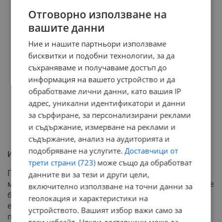
Отговорно използване на
вашите данни
Ние и нашите партньори използваме
бисквитки и подобни технологии, за да
съхраняваме и получаваме достъп до
информация на вашето устройство и да
обработваме лични данни, като вашия IP
адрес, уникални идентификатори и данни
за сърфиране, за персонализирани реклами
и съдържание, измерване на реклами и
съдържание, анализ на аудиторията и
подобряване на услугите.
Доставчици от
Институционален натиск и дебати
трети страни (723)
може също да обработват
Програмата предвижда и панелна дискусия,
данните ви за тези и други цели,
модерирана от представители на WWF Адрия. В нея ще
включително използване на точни данни за
бъдат разгледани бариерите пред мащабирането на
геолокация и характеристики на
екологичните практики и ще се предложат конкретни
устройството. Вашият избор важи само за
промени в политиките. На събитието в Русе са