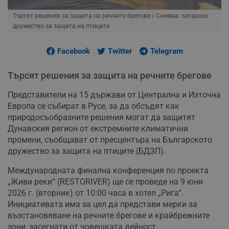
Търсят решения за защита на речните брегове
/ Снимка: ългарско
дружество за защита на птиците
Facebook
Twitter
Telegram
Търсят решения за защита на речните брегове
Представители на 15 държави от Централна и Източна
Европа се събират в Русе, за да обсъдят как
природосъобразните решения могат да защитят
Дунавския регион от екстремните климатични
промени, съобщават от пресцентъра на Българското
дружество за защита на птиците (БДЗП).
Международната финална конференция по проекта
„Живи реки“ (RESTORIVER) ще се проведе на 9 юни
2026 г. (вторник) от 10:00 часа в хотел „Рига“.
Инициативата има за цел да представи мерки за
възстановяване на речните брегове и крайбрежните
зони, засегнати от човешката дейност.