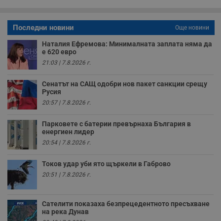
о
с
а
р
Последни новини
Още новини
у
з
Наталия Ефремова: Минималната заплата няма да
з
е 620 евро
п
21:03 | 7.8.2026 г.
ASP.NET_SessionId
Сесия
Т
Microsoft
с
Corporation
D
www.dunavmost.com
Сенатът на САЩ одобри нов пакет санкции срещу
п
Русия
и
т
20:57 | 7.8.2026 г.
к
п
и
Парковете с батерии превърнаха България в
у
енергиен лидер
р
к
20:54 | 7.8.2026 г.
п
д
д
Токов удар уби ято щъркели в Габрово
п
20:51 | 7.8.2026 г.
у
Сателити показаха безпрецедентното пресъхване
на река Дунав