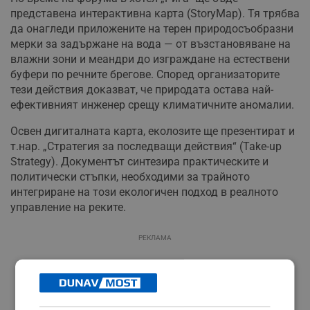
представена интерактивна карта (StoryMap). Тя трябва
да онагледи приложените на терен природосъобразни
мерки за задържане на вода — от възстановяване на
влажни зони и меандри до изграждане на естествени
буфери по речните брегове. Според организаторите
тези действия доказват, че природата остава най-
ефективният инженер срещу климатичните аномалии.
Освен дигиталната карта, еколозите ще презентират и
т.нар. „Стратегия за последващи действия“ (Take-up
Strategy). Документът синтезира практическите и
политически стъпки, необходими за трайното
интегриране на този екологичен подход в реалното
управление на реките.
РЕКЛАМА