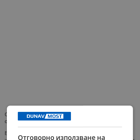
Официалната позиция на "Мета" и възможните
санкции
В отговор на повдигнатите обвинения, американската
Отговорно използване на