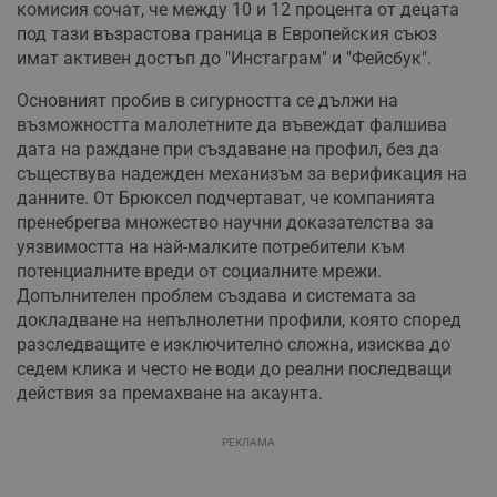
комисия сочат, че между 10 и 12 процента от децата
под тази възрастова граница в Европейския съюз
имат активен достъп до "Инстаграм" и "Фейсбук".
Основният пробив в сигурността се дължи на
възможността малолетните да въвеждат фалшива
дата на раждане при създаване на профил, без да
съществува надежден механизъм за верификация на
данните. От Брюксел подчертават, че компанията
пренебрегва множество научни доказателства за
уязвимостта на най-малките потребители към
потенциалните вреди от социалните мрежи.
Допълнителен проблем създава и системата за
докладване на непълнолетни профили, която според
разследващите е изключително сложна, изисква до
седем клика и често не води до реални последващи
действия за премахване на акаунта.
РЕКЛАМА