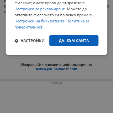
до 6 процента от общия си годишен световен оборот,
съгласие; имате право да възразите в
както и евентуални периодични глоби за принудително
Настройки за рекламиране
. Можете да
спазване на правилата.
оттеглите съгласието си по всяко време в
Настройки на бисквитките
.
Политика за
поверителност
Следвай ни в Google News
→
НАСТРОЙКИ
ДА, КЪМ САЙТА
Предпочитани източници
→
Строго
Ефективност
необходимо
Изпращайте снимки и информация на
news@dunavmost.com
Таргетиране
Функционалност
РЕКЛАМА
Некласифицирани