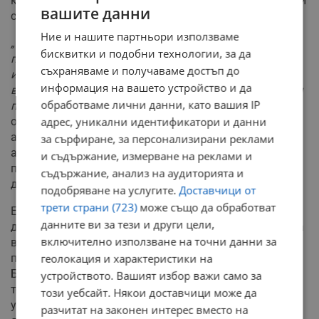
компания излезе със защитна позиция, подчертавайки
вашите данни
сложността на проблема в глобален мащаб.
Ние и нашите партньори използваме
„Установяването на точната възраст е
бисквитки и подобни технологии, за да
предизвикателство за цялата индустрия, което
съхраняваме и получаваме достъп до
изисква общосистемно решение. Ще продължим да
информация на вашето устройство и да
водим конструктивен диалог с Европейската комисия
обработваме лични данни, като вашия IP
по този важен въпрос“
, заявяват от "Мета" в
адрес, уникални идентификатори и данни
официално изявление, цитирано от световните
агенции. От компанията допълват, че разполагат с
за сърфиране, за персонализирани реклами
активни механизми за откриване и премахване на
и съдържание, измерване на реклами и
профили на лица под 13 години и вече подготвят
съдържание, анализ на аудиторията и
допълнителни превантивни мерки.
подобряване на услугите.
Доставчици от
трети страни (723)
може също да обработват
Европейската комисия категорично настоява "Мета"
данните ви за тези и други цели,
да промени методологията си за оценка на риска и да
включително използване на точни данни за
въведе строги бариери за недопускане на малолетни
геолокация и характеристики на
потребители. Ако предварителните констатации на
Брюксел бъдат окончателно потвърдени,
устройството. Вашият избор важи само за
технологичната корпорация е изправена пред
този уебсайт. Някои доставчици може да
угрозата от колосална финансова санкция в размер
разчитат на законен интерес вместо на