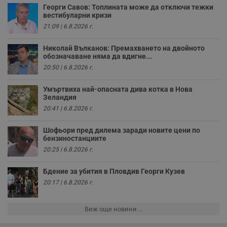
р
Георги Савов: Топлината може да отключи тежки
у
вестибуларни кризи
з
21:09 | 6.8.2026 г.
з
п
Николай Вълканов: Премахването на двойното
ASP.NET_SessionId
Сесия
Т
Microsoft
обозначаване няма да вдигне...
с
Corporation
D
www.dunavmost.com
20:50 | 6.8.2026 г.
п
и
т
Умъртвиха най-опасната дива котка в Нова
к
Зеландия
п
и
20:41 | 6.8.2026 г.
у
р
к
Шофьори пред дилема заради новите цени по
п
бензиностанциите
д
д
20:25 | 6.8.2026 г.
п
у
Бдение за убития в Пловдив Георги Кузев
20:17 | 6.8.2026 г.
Виж още новини ...
Доставчик
/
Валиден
Валиден
Име
Име
Доставчик
/
Домейн
Описание
Описание
Домейн
Доставчик
/
до
Валиден
до
Име
Описание
Домейн
до