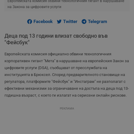
Европейската комисия обвини технологичния гигант в нарушаване
на Закона за цифровите услуги
Facebook
Twitter
Telegram
Деца под 13 години влизат свободно във
"Фейсбук"
Европейската комисия официално обвини технологичния
корпоративен гигант "Мета" в нарушаване на европейския Закон за
цифровите услуги (DSA), съобщават от пресслужбата на
институцията в Брюксел. Според предварителното становище на
регулатора, платформите "Фейсбук" и "Инстаграм" не разполагат с
ефективни механизми за ограничаване на достъпа на деца под 13-
годишна възраст, с което ги излагат на сериозни онлайн рискове.
РЕКЛАМА