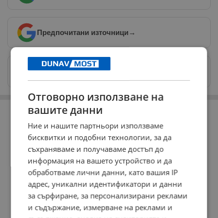
Предпочитани източници
→
Изпращайте снимки и информация на
news@dunavmost.com
Отговорно използване на
РЕКЛАМА
вашите данни
Ние и нашите партньори използваме
бисквитки и подобни технологии, за да
съхраняваме и получаваме достъп до
информация на вашето устройство и да
обработваме лични данни, като вашия IP
адрес, уникални идентификатори и данни
за сърфиране, за персонализирани реклами
и съдържание, измерване на реклами и