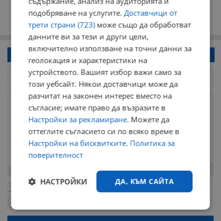
съдържание, анализ на аудиторията и
подобряване на услугите.
Доставчици от
трети страни (723)
може също да обработват
данните ви за тези и други цели,
включително използване на точни данни за
Напиши коментар!
геолокация и характеристики на
устройството. Вашият избор важи само за
този уебсайт. Някои доставчици може да
разчитат на законен интерес вместо на
съгласие; имате право да възразите в
Настройки за рекламиране
. Можете да
оттеглите съгласието си по всяко време в
Настройки на бисквитките
.
Политика за
поверителност
Остават
2000
символа
НАСТРОЙКИ
ДА, КЪМ САЙТА
ОБНОВИ
Поради зачестилите злоупотреби в сайта, за да оставите анонимен
коментар или да гласувате изискваме да се идентифицирате с
google акаунт.
Строго
Ефективност
необходимо