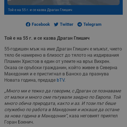
Той е на 55 г. и се казва Драган Глишич
Facebook
Twitter
Telegram
Той е на 55 г. и се казва Драган Глишич
55-годишен мъж на име Драган Глишич е мъжът, чието
тяло бе намерено в близост до тялото на издирвания
Пламен Христов в един от улеите на връх Вихрен.
Оказа се сръбски гражданин, който живее в Северна
Македония и е пристигнал в Банско да празнува
Новата година, предаде
bTV
.
„Много ми е тежко да говорим, с Драган се познаваме
от малки и много сме пътували заедно по Европа. Той
много обича природата, както и аз. И този път беше
служебно по работа в Македония и искаше да остане
за нова година в Македония“
, каза неговият приятел
Горан Бзенич.