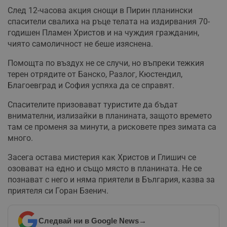
След 12-часова акция снощи в Пирин планински
спасители свалиха на ръце телата на издирвания 70-
годишен Пламен Христов и на чуждия гражданин,
чиято самоличност не беше изяснена.
Помощта по въздух не се случи, но въпреки тежкия
терен отрядите от Банско, Разлог, Кюстендил,
Благоевград и София успяха да се справят.
Спасителите призовават туристите да бъдат
внимателни, излизайки в планината, защото времето
там се променя за минути, а рисковете през зимата са
много.
Засега остава мистерия как Христов и Глишич се
озовават на едно и също място в планината. Не се
познават с него и няма приятели в България, казва за
приятеля си Горан Бзенич.
Следвай ни в Google News
→