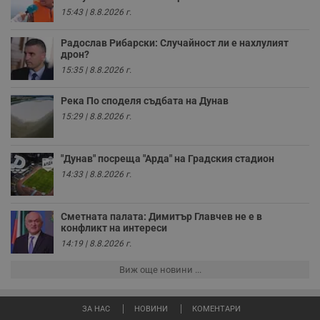
4
с
.youtube.com
15:43 | 8.8.2026 г.
седмици
с
с
п
Радослав Рибарски: Случайност ли е нахлулият
и
дрон?
п
т
15:35 | 8.8.2026 г.
в
с
з
Река По споделя съдбата на Дунав
с
п
15:29 | 8.8.2026 г.
о
р
п
н
"Дунав" посреща "Арда" на Градския стадион
п
14:33 | 8.8.2026 г.
к
ч
п
с
б
Сметната палата: Димитър Главчев не е в
конфликт на интереси
__cf_bm
29
Т
Cloudflare Inc.
14:19 | 8.8.2026 г.
минути
с
.twitter.com
59
р
секунди
м
Виж още новини ...
б
о
у
п
ЗА НАС
НОВИНИ
КОМЕНТАРИ
о