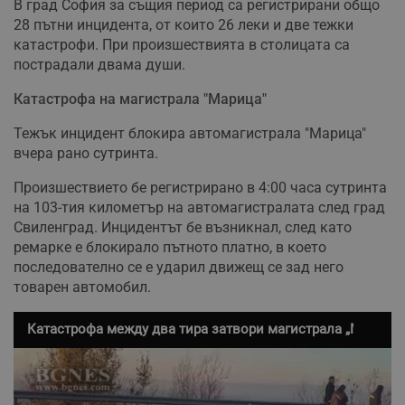
В град София за същия период са регистрирани общо
28 пътни инцидента, от които 26 леки и две тежки
катастрофи. При произшествията в столицата са
пострадали двама души.
Катастрофа на магистрала "Марица"
Тежък инцидент блокира автомагистрала "Марица"
вчера рано сутринта.
Произшествието бе регистрирано в 4:00 часа сутринта
на 103-тия километър на автомагистралата след град
Свиленград. Инцидентът бе възникнал, след като
ремарке е блокирало пътното платно, в което
последователно се е ударил движещ се зад него
товарен автомобил.