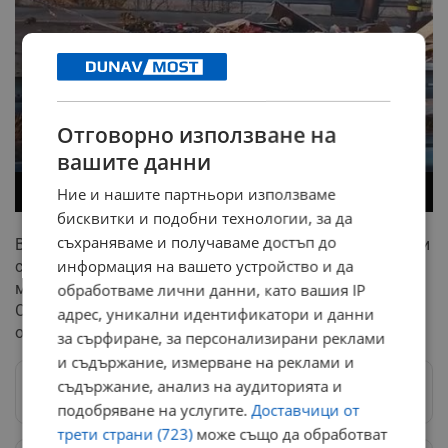
Отговорно използване на
вашите данни
Ние и нашите партньори използваме
бисквитки и подобни технологии, за да
съхраняваме и получаваме достъп до
Водачът на втория камион е получил наранявания при
информация на вашето устройство и да
сблъсъка. Пострадалият е транспортиран за
медицинска помощ в болнично заведение в град
обработваме лични данни, като вашия IP
Одрин, като състоянието му е стабилно и няма
адрес, уникални идентификатори и данни
опасност за живота му.
за сърфиране, за персонализирани реклами
и съдържание, измерване на реклами и
съдържание, анализ на аудиторията и
Следвай ни в Google News
→
подобряване на услугите.
Доставчици от
трети страни (723)
може също да обработват