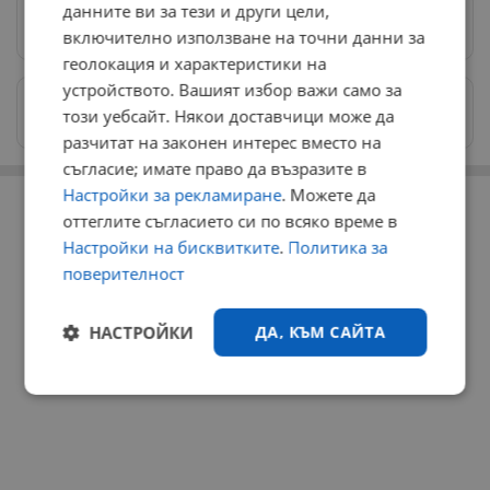
данните ви за тези и други цели,
Предпочитани източници
→
включително използване на точни данни за
геолокация и характеристики на
устройството. Вашият избор важи само за
Изпращайте снимки и информация на
този уебсайт. Някои доставчици може да
news@dunavmost.com
разчитат на законен интерес вместо на
съгласие; имате право да възразите в
РЕКЛАМА
Настройки за рекламиране
. Можете да
оттеглите съгласието си по всяко време в
Настройки на бисквитките
.
Политика за
поверителност
НАСТРОЙКИ
ДА, КЪМ САЙТА
Строго
Ефективност
необходимо