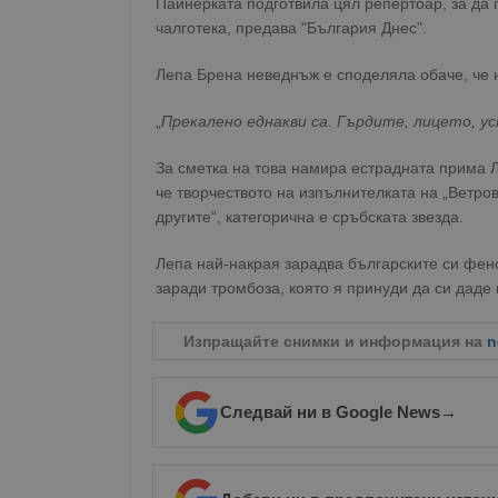
Пайнерката подготвила цял репертоар, за да 
чалготека, предава "България Днес".
Лепа Брена неведнъж е споделяла обаче, че 
„
Прекалено еднакви са. Гърдите, лицето, 
За сметка на това намира естрадната прима 
че творчеството на изпълнителката на „Ветров
другите“, категорична е сръбската звезда.
Лепа най-накрая зарадва българските си фен
заради тромбоза, която я принуди да си даде 
Изпращайте снимки и информация на
n
Следвай ни в Google News
→