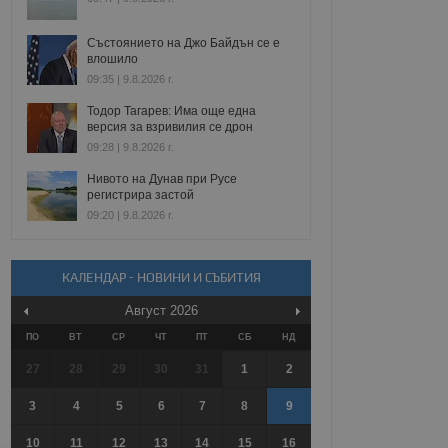
Състоянието на Джо Байдън се е
влошило
09:35 | 9.8.2026 г.
Тодор Тагарев: Има още една
версия за взривилия се дрон
09:28 | 9.8.2026 г.
Нивото на Дунав при Русе
регистрира застой
09:20 | 9.8.2026 г.
КАЛЕНДАР - НОВИНИ И СЪБИТИЯ
Август
2026
ПО
ВТ
СР
ЧТ
ПТ
СБ
НД
27
28
29
30
31
1
2
3
4
5
6
7
8
9
10
11
12
13
14
15
16