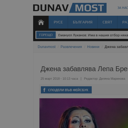
ЗА НАС
РУСЕ
БЪЛГАРИЯ
СВЯТ
РА
ГОРЕЩО
Емануел Луканов: Има в нашия отбор някак
Dunavmost
/
Развлечения
/
Новини
/
Джена забавл
Джена забавлява Лепа Бре
25 март 2018 - 10:13 часа
Редактор:
Диляна Маринова
СПОДЕЛИ ВЪВ ФЕЙСБУК