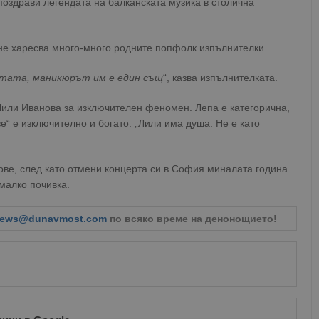
поздрави легендата на балканската музика в столична
не харесва много-много родните попфолк изпълнителки.
устата, маникюрът им е един същ
“, казва изпълнителката.
Лили Иванова за изключителен феномен. Лепа е категорична,
е“ е изключително и богато. „Лили има душа. Не е като
ове, след като отмени концерта си в София миналата година
малко почивка.
ews@dunavmost.com
по всяко време на денонощието!