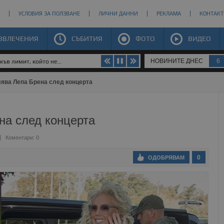
УСЛОВИЯ ЗА ПОЛЗВАНЕ
ЛИЧНИ ДАННИ
РЕКЛАМА
КОНТАКТ
ЗВЛЕЧЕНИЯ
СЪБИТИЯ
ФОТО
ВИДЕО
НОВИНИТЕ ДНЕС
6
ъв лимит, който не...
ява Лепа Брена след концерта
на след концерта
Коментари: 0
0
ОДОБРЯВАМ