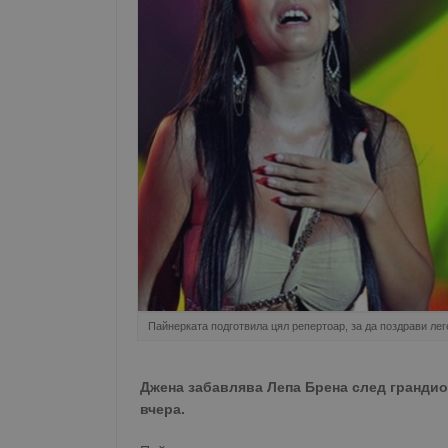
Пайнерката подготвила цял репертоар, за да поздрави ле
Джена забавлява Лепа Брена след грандио
вчера.