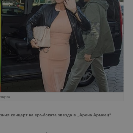
гендата
зния концерт на сръбската звезда в „Арена Армеец“