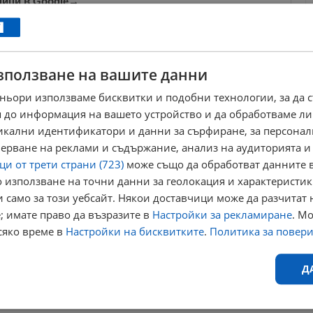
ници в Google
→
зползване на вашите данни
бавлявам.
ньори използваме бисквитки и подобни технологии, за да 
 до информация на вашето устройство и да обработваме ли
никални идентификатори и данни за сърфиране, за персона
ерване на реклами и съдържание, анализ на аудиторията и
рая на
и от трети страни (723)
може също да обработват данните в
 използване на точни данни за геолокация и характеристик
 само за този уебсайт. Някои доставчици може да разчитат 
ест“
; имате право да възразите в
Настройки за рекламиране
. М
сяко време в
Настройки на бисквитките
.
Политика за повер
брена
лепа
джена
репертоар
Д
Ефективност
Таргетиране
Функционалност
Н