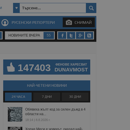
И
РУСЕНСКИ РЕПОРТЕРИ
СНИМАЙ
НОВИНИТЕ ВЧЕРА
55
147403
ФЕНОВЕ ХАРЕСВАТ
DUNAVMOST
НАЙ-ЧЕТЕНИ НОВИНИ
24 ЧАСА
7 ДНИ
30 ДНИ
Обявиха жълт код за силен дъжд в 4
области на...
18:14 | 8.8.2026 г.
Хорхе Меси е човекът, оказал най-