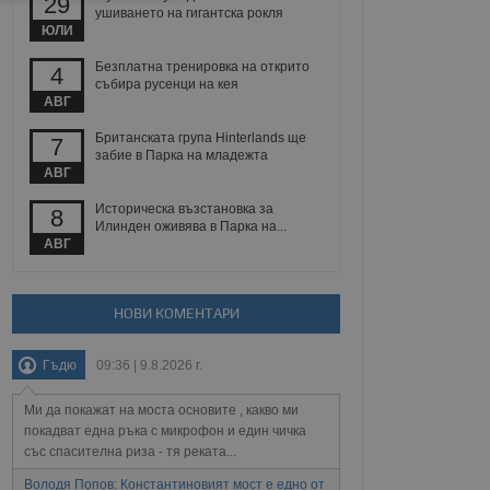
29
ушиването на гигантска рокля
ЮЛИ
Безплатна тренировка на открито
4
събира русенци на кея
АВГ
Британската група Hinterlands ще
7
забие в Парка на младежта
ифицирани
АВГ
Историческа възстановка за
 влизане и управление
8
Илинден оживява в Парка на...
АВГ
не, зададена от уеб
НОВИ КОМЕНТАРИ
 ASP.NET MVC
спре неразрешеното
т, известно като
Гъдю
09:36 | 9.8.2026 г.
тове. Той не съдържа
щожава при затваряне
Ми да покажат на моста основите , какво ми
покадват една ръка с микрофон и един чичка
ение на съгласието на
ст за тяхното
със спасителна риза - тя реката...
а данни за съгласието
ични политики и
Володя Попов: Константиновият мост е едно от