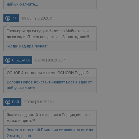
антира, че техните
най-уникалните...
 сесии.
аничаване между хората
77
09:08 | 9.8.2026 г.
а, за да се правят
хния уебсайт.
Треньорът да си купува билет за Майнатаси и
сигнализира на
да си ходи! Пълен нещастник - Заплатаджия!!!
 на бисквитките,
а съответствие и
"Арда" надигра "Дунав"
ндарти и
СЪДБАТА
09:04 | 9.8.2026 г.
ck и предоставя
требител използва
йният потребител може
ОСНОВИ, останали са само ОСНОВИ Гъдьо!?
 уебсайт.
Володя Попов: Константиновият мост е едно от
най-уникалните...
Описание
Вай
09:00 | 9.8.2026 г.
ребителски
елското поведение и
Значи след някой век,ще сме в Гърция,вместо,с
раници на сайта. Тя
яване на сайта. Тя
не на прегледи на
мамалигарите!!!
формация, която е
взаимодействат с
нкционалност в целия
прекарано на
Земната кора край България се движи на юг с до
редпочитанията на
2 мм годишно
 сайтове; тя може