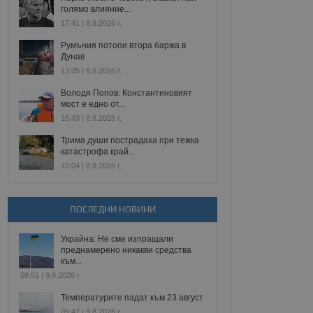
голямо влияние...
17:41 | 8.8.2026 г.
Румъния потопи втора баржа в
Дунав
13:05 | 8.8.2026 г.
Володя Попов: Константиновият
мост е едно от...
15:43 | 8.8.2026 г.
Трима души пострадаха при тежка
катастрофа край...
10:04 | 8.8.2026 г.
ПОСЛЕДНИ НОВИНИ
Украйна: Не сме изпращали
преднамерено никакви средства
към...
09:51 | 9.8.2026 г.
Температурите падат към 23 август
09:47 | 9.8.2026 г.