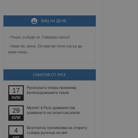
не, зададена от уеб
 ASP.NET MVC
спре неразрешеното
ВИЦ НА ДЕНЯ
т, известно като
тове. Той не съдържа
щожава при затваряне
- Пешо, събуди се. Говориш насън!
ение на съгласието на
- Аман бе, жена. Остави ме поне насън да
ст за тяхното
кажа нещо...
а данни за съгласието
ични политики и
антира, че техните
 сесии.
СЪБИТИЯ ОТ РУСЕ
аничаване между хората
а, за да се правят
хния уебсайт.
Русенската опера превзема
17
Белоградчишките скали
сигнализира на
ЮЛИ
 на бисквитките,
а съответствие и
Музеят в Русе домакинства
29
ндарти и
ушиването на гигантска рокля
ЮЛИ
ck и предоставя
требител използва
Безплатна тренировка на открито
4
йният потребител може
събира русенци на кея
 уебсайт.
АВГ