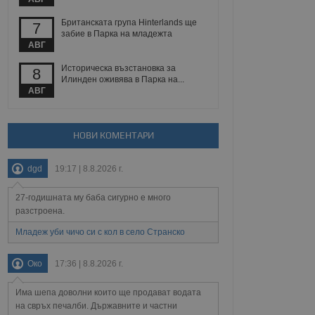
Британската група Hinterlands ще
7
забие в Парка на младежта
АВГ
Описание
Историческа възстановка за
8
Илинден оживява в Парка на...
ребителски
елското поведение и
раници на сайта. Тя
яване на сайта. Тя
АВГ
не на прегледи на
формация, която е
взаимодействат с
нкционалност в целия
прекарано на
редпочитанията на
 сайтове; тя може
НОВИ КОМЕНТАРИ
остта на социалните
тора на сайта.
използва новата или
елски взаимодействия
dgd
19:17 | 8.8.2026 г.
нето и потребителския
27-годишната му баба сигурно е много
рез събиране на данни
 помага за
разстроена.
отребителите се
тапите на тестване.
Младеж уби чичо си с кол в село Странско
тистически данни,
 броя на посещенията,
Око
17:36 | 8.8.2026 г.
 са били заредени.
елския опит.
Има шепа доволни които ще продават водата
я за потребителското
на свръх печалби. Държавните и частни
, за да се