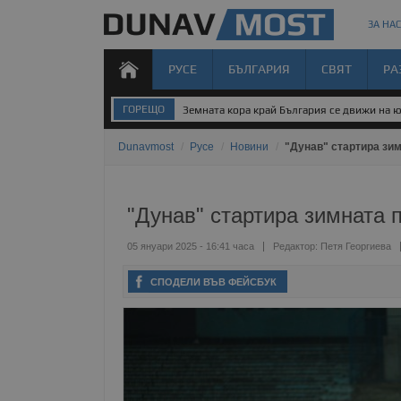
ЗА НАС
РУСЕ
БЪЛГАРИЯ
СВЯТ
РА
ГОРЕЩО
Земната кора край България се движи на 
Dunavmost
/
Русе
/
Новини
/
"Дунав" стартира зим
"Дунав" стартира зимната п
05 януари 2025 - 16:41 часа
Редактор:
Петя Георгиева
СПОДЕЛИ ВЪВ ФЕЙСБУК