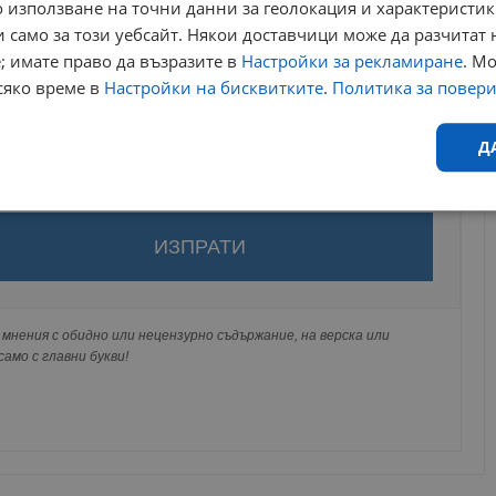
 използване на точни данни за геолокация и характеристик
 само за този уебсайт. Някои доставчици може да разчитат 
; имате право да възразите в
Настройки за рекламиране
. М
сяко време в
Настройки на бисквитките
.
Политика за повер
Д
Ефективност
Таргетиране
Функционалност
Н
за да оставите анонимен коментар или да гласувате
акаунт.
ви ще бъде публикуван анонимно под псевдонима който сте
 Никаква лична информация за вас няма да бъде
мнения с обидно или нецензурно съдържание, на верска или
ги потребители.
амо с главни букви!
еобходимо
Ефективност
Таргетиране
Функционалност
Неклас
исквитки позволяват основната функционалност на уебсайта, като потребителско
не може да се използва правилно без строго необходими бисквитки.
Валиден
Доставчик
/
Домейн
Описание