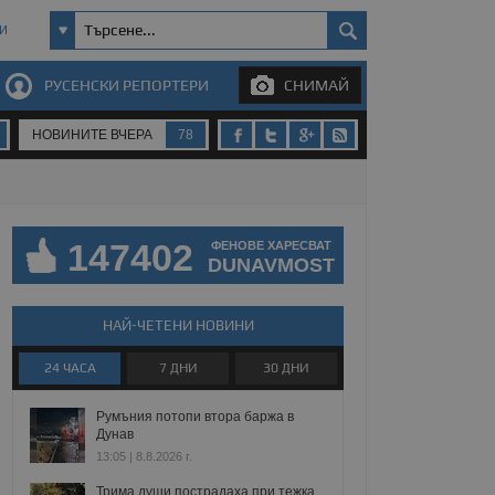
И
РУСЕНСКИ РЕПОРТЕРИ
СНИМАЙ
НОВИНИТЕ ВЧЕРА
78
147402
ФЕНОВЕ ХАРЕСВАТ
DUNAVMOST
НАЙ-ЧЕТЕНИ НОВИНИ
24 ЧАСА
7 ДНИ
30 ДНИ
Румъния потопи втора баржа в
Дунав
13:05 | 8.8.2026 г.
Трима души пострадаха при тежка