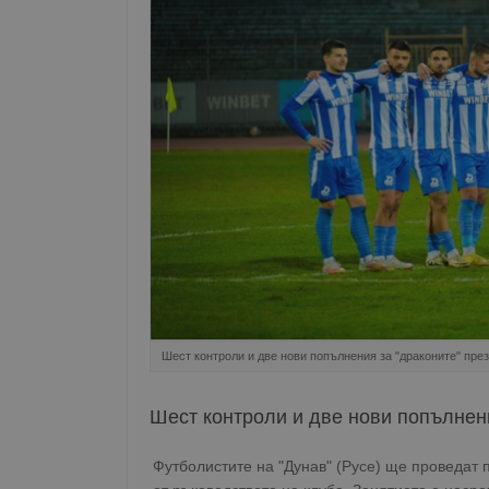
Шест контроли и две нови попълнения за "драконите" през
Шест контроли и две нови попълнени
Футболистите на "Дунав" (Русе) ще проведат 