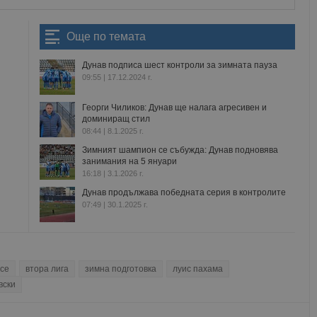
Още по темата
Дунав подписа шест контроли за зимната пауза
09:55 | 17.12.2024 г.
Георги Чиликов: Дунав ще налага агресивен и
доминиращ стил
08:44 | 8.1.2025 г.
Зимният шампион се събужда: Дунав подновява
занимания на 5 януари
16:18 | 3.1.2026 г.
Дунав продължава победната серия в контролите
07:49 | 30.1.2025 г.
усе
втора лига
зимна подготовка
луис пахама
вски