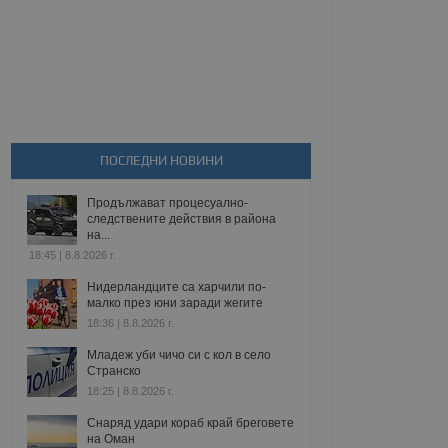
ПОСЛЕДНИ НОВИНИ
Продължават процесуално-
следствените действия в района
на...
18:45 | 8.8.2026 г.
Нидерландците са харчили по-
малко през юни заради жегите
18:36 | 8.8.2026 г.
Младеж уби чичо си с кол в село
Странско
18:25 | 8.8.2026 г.
Снаряд удари кораб край бреговете
на Оман