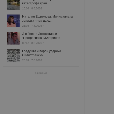
катастрофа край...
10:04 | 8.8.2026 г.
Наталия Ефремова: Минималната
заплата няма да е...
21:03 | 7.8.2026 г.
Д-р Георги Дяков оглави
"Прогресивна България" в...
09:47 | 8.8.2026 г.
Градушка и порой удариха
Силистренско
20:09 | 7.8.2026 г.
РЕКЛАМА