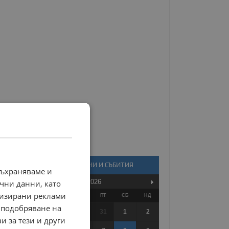
КАЛЕНДАР - НОВИНИ И СЪБИТИЯ
съхраняваме и
Август
2026
чни данни, като
лизирани реклами
ПО
ВТ
СР
ЧТ
ПТ
СБ
НД
 подобряване на
27
28
29
30
31
1
2
и за тези и други