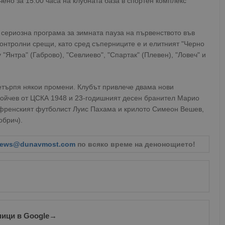
чено за 15:00 часа на клубната база в спортен комплекс
 сериозна програма за зимната пауза на първенството във
контролни срещи, като сред съперниците е и елитният "Черно
"Янтра" (Габрово), "Севлиево", "Спартак" (Плевен), "Ловеч" и
ретърпя някои промени. Клубът привлече двама нови
Бойчев от ЦСКА 1948 и 23-годишният десен бранител Марио
 френският футболист Луис Пахама и крилото Симеон Вешев,
обрич).
ews@dunavmost.com
по всяко време на денонощието!
ници в Google
→