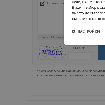
цели, включително
Вашият избор важи
вместо на съгласие
съгласието си по в
НАСТРОЙКИ
Остават
2000
символа
Строго
ОБНОВИ
необходимо
Поради зачестилите злоупотреби в сайта, 
изискваме да се идентифицирате с Google 
Натискайки на Google бутона коментарът 
попълнили по-горе в полето "Твоето име".
* Моля, използвайте кирилица! Не се толерират 
съхранявана при нас или показвана на дру
етническа основа, както и коментари написани с
Строго н
Строго необходимите б
на акаунта. Уебсайтът 
Име