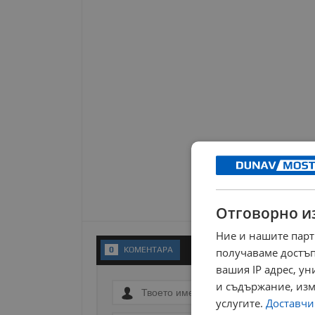
Отговорно и
Ние и нашите парт
0
KОМЕНТАРA
получаваме достъп
вашия IP адрес, у
и съдържание, изм
услугите.
Доставчиц