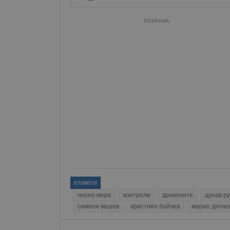
РЕКЛАМА
етикети
черно море
контроли
драконите
дунав р
симеон вешев
кристиян бойчев
марио дилчо