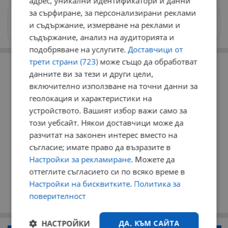
адрес, уникални идентификатори и данни
за сърфиране, за персонализирани реклами
Изпращайте снимки и информация на
и съдържание, измерване на реклами и
news@dunavmost.com
съдържание, анализ на аудиторията и
подобряване на услугите.
Доставчици от
РЕКЛАМА
трети страни (723)
може също да обработват
данните ви за тези и други цели,
включително използване на точни данни за
геолокация и характеристики на
устройството. Вашият избор важи само за
този уебсайт. Някои доставчици може да
разчитат на законен интерес вместо на
съгласие; имате право да възразите в
Настройки за рекламиране
. Можете да
оттеглите съгласието си по всяко време в
Настройки на бисквитките
.
Политика за
поверителност
НАСТРОЙКИ
ДА, КЪМ САЙТА