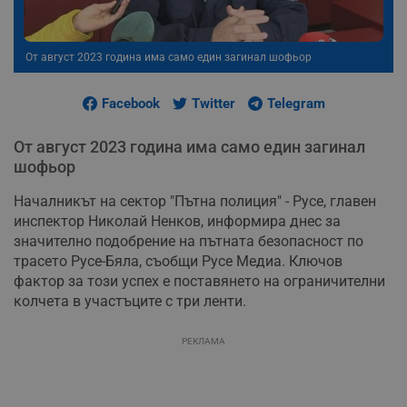
От август 2023 година има само един загинал шофьор
Facebook
Twitter
Telegram
От август 2023 година има само един загинал
шофьор
Началникът на сектор "Пътна полиция" - Русе, главен
инспектор Николай Ненков, информира днес за
значително подобрение на пътната безопасност по
трасето Русе-Бяла, съобщи Русе Медиа. Ключов
фактор за този успех е поставянето на ограничителни
колчета в участъците с три ленти.
РЕКЛАМА