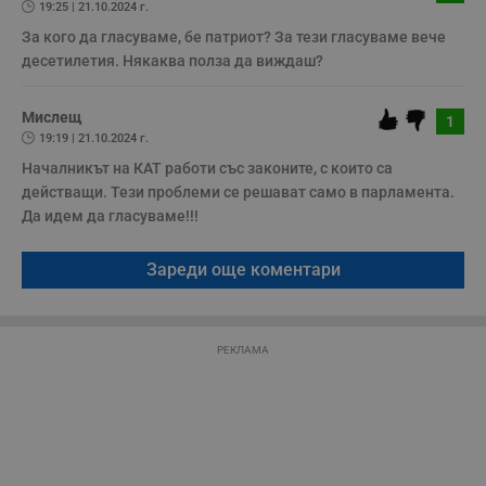
у
19:25 | 21.10.2024 г.
з
За кого да гласуваме, бе патриот? За тези гласуваме вече 
б
десетилетия. Някаква полза да виждаш?
VISITOR_PRIVACY_METADATA
5 месеца
Т
YouTube
4
с
.youtube.com
седмици
с
с
Мислещ
1
п
19:19 | 21.10.2024 г.
и
п
Началникът на КАТ работи със законите, с които са 
т
в
действащи. Тези проблеми се решават само в парламента.

с
Да идем да гласуваме!!!
з
с
п
о
Зареди още коментари
р
п
н
п
к
РЕКЛАМА
ч
п
с
б
__cf_bm
29
Т
Cloudflare Inc.
минути
с
.twitter.com
59
р
секунди
м