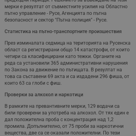
мерки е резултат от съвместните усилия на Областно
пътно управление - Русе, Агенцията по пътна
безопасност и сектор "Пътна полиция" - Русе.
Статистика на пътно-транспортните произшествия
През изминалата седмица на територията на Русенска
област са регистрирани общо 14 катастрофи, от които
четири са класифицирани като тежки. Органите на
реда са установили 365 административни нарушения
по Закона за движение по пътищата. В резултат на
това са съставени 69 акта и са издадени 296 фиша, от
които 63 са глоби с фиш.
Проверки за алкохол и наркотици
В рамките на превантивните мерки, 129 водачи са
били проверени за употреба на алкохол. От тях един е
дал положителна проба с концентрация над 1,2
промила. Допълнително, от 75 проби за наркотични
вещества, две са се оказали положителни. По тези