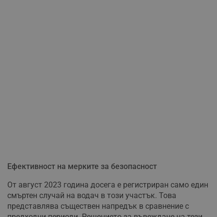
Ефективност на мерките за безопасност
От август 2023 година досега е регистриран само един
смъртен случай на водач в този участък. Това
представлява съществен напредък в сравнение с
предходни периоди. Решението за въвеждане на тези