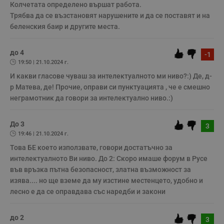
Строго необходимите бисквитки позволяват основната
Колчетата определено вършат работа.

функционалност на уебсайта, като потребителско
Трябва да се възстановят нарушените и да се поставят и на 
влизане и управление на акаунта. Уебсайтът не може да
беленския баир и другите места.
се използва правилно без строго необходими
бисквитки.
Валиден
до 4
-1
Име
Доставчик
/
Домейн
О
до
19:50 | 21.10.2024 г.
__RequestVerificationToken
Сесия
Т
Microsoft
И какви гласове чуваш за интелектуалното ми ниво?:) Де, д-
п
Corporation
р Матева, де! Прочие, оправи си пунктуацията , че е смешно 
ф
www.dunavmost.com
з
неграмотник да говори за интелектуално ниво.:) 
п
и
п
A
До 3
3
т
19:46 | 21.10.2024 г.
е
д
Това БЕ което използвате, говори достатъчно за 
н
п
интелектуалното Ви ниво. До 2: Скоро имаше форум в Русе 
с
във връзка пътна безопасност, златна възможност за 
у
и
изява.... но ще вземе да му изстине местенцето, удобно и 
ф
лесно е да се оправдава със наредби и закони
н
м
Т
и
до 2
3
п