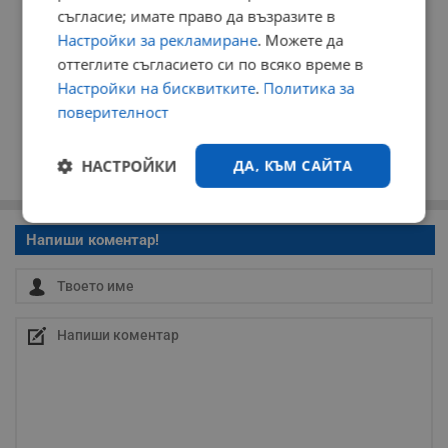
съгласие; имате право да възразите в
Настройки за рекламиране
. Можете да
оттеглите съгласието си по всяко време в
Настройки на бисквитките
.
Политика за
поверителност
НАСТРОЙКИ
ДА, КЪМ САЙТА
Строго
Ефективност
Напиши коментар!
необходимо
Таргетиране
Функционалност
Некласифицирани