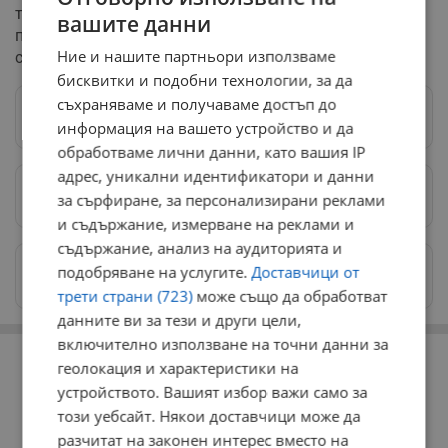
треньорския щаб. Предстои отборът да изиграе
вашите данни
поредица от контролни срещи преди официалния
Ние и нашите партньори използваме
старт на първенството в Първа лига.
бисквитки и подобни технологии, за да
съхраняваме и получаваме достъп до
Следвай ни в Google News
→
информация на вашето устройство и да
обработваме лични данни, като вашия IP
адрес, уникални идентификатори и данни
Предпочитани източници
→
за сърфиране, за персонализирани реклами
и съдържание, измерване на реклами и
съдържание, анализ на аудиторията и
Изпращайте снимки и информация на
подобряване на услугите.
Доставчици от
news@dunavmost.com
трети страни (723)
може също да обработват
данните ви за тези и други цели,
включително използване на точни данни за
РЕКЛАМА
геолокация и характеристики на
устройството. Вашият избор важи само за
този уебсайт. Някои доставчици може да
разчитат на законен интерес вместо на