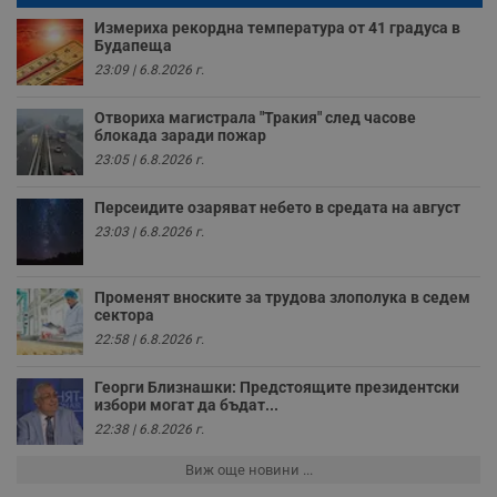
п
н
Измериха рекордна температура от 41 градуса в
п
Будапеща
к
ч
23:09 | 6.8.2026 г.
п
с
б
Отвориха магистрала "Тракия" след часове
блокада заради пожар
__cf_bm
29
Т
Cloudflare Inc.
минути
с
.twitter.com
23:05 | 6.8.2026 г.
59
р
секунди
м
б
Персеидите озаряват небето в средата на август
о
23:03 | 6.8.2026 г.
у
п
о
и
Променят вноските за трудова злополука в седем
т
сектора
receive-cookie-deprecation
.hit.gemius.pl
1 година
Т
22:58 | 6.8.2026 г.
с
с
н
Георги Близнашки: Предстоящите президентски
н
избори могат да бъдат...
п
б
22:38 | 6.8.2026 г.
п
с
Виж още новини ...
о
с