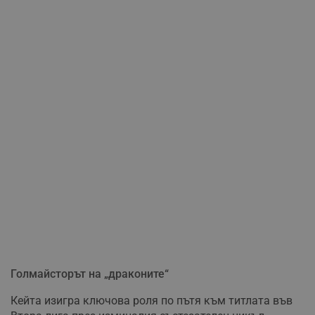
Голмайсторът на „драконите“
Кейта изигра ключова роля по пътя към титлата във