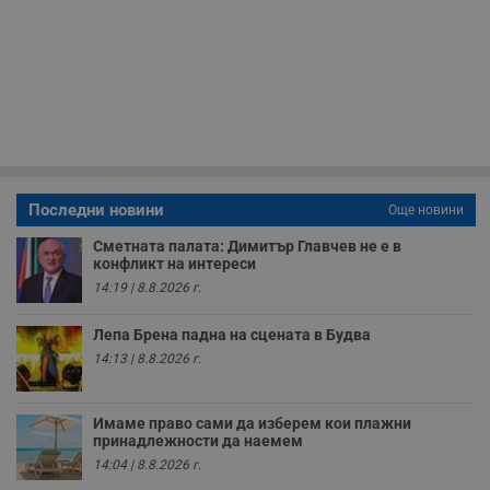
н
п
б
п
с
о
с
а
р
у
з
з
п
Последни новини
Още новини
ASP.NET_SessionId
Сесия
Т
Microsoft
с
Corporation
Сметната палата: Димитър Главчев не е в
D
www.dunavmost.com
конфликт на интереси
п
и
14:19 | 8.8.2026 г.
т
к
п
Лепа Брена падна на сцената в Будва
и
14:13 | 8.8.2026 г.
у
р
к
п
д
Имаме право сами да изберем кои плажни
д
принадлежности да наемем
п
14:04 | 8.8.2026 г.
у