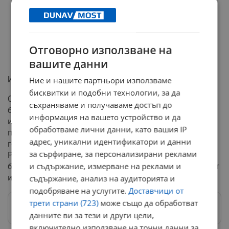
Отговорно използване на
вашите данни
Историческа значимост на свети Иван Рилски
Ние и нашите партньори използваме
бисквитки и подобни технологии, за да
Свети Иван Рилски заема особено място в
съхраняваме и получаваме достъп до
българската духовност и култура. Той е не само най-
информация на вашето устройство и да
известният български светец и отшелник, но и
обработваме лични данни, като вашия IP
покровител на българския народ. Основател на най-
адрес, уникални идентификатори и данни
големия ставропигиален манастир в България -
за сърфиране, за персонализирани реклами
Рилския, той е признат и за патрон на българските
и съдържание, измерване на реклами и
будители, символизирайки връзката между духовност
и просвета.
съдържание, анализ на аудиторията и
подобряване на услугите.
Доставчици от
трети страни (723)
може също да обработват
Следвай ни в Google News
→
данните ви за тези и други цели,
включително използване на точни данни за