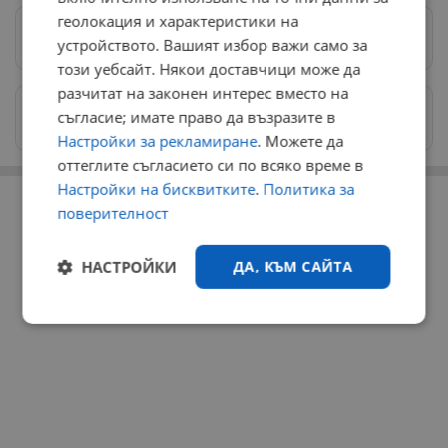
геолокация и характеристики на
Предпочитани източници
→
устройството. Вашият избор важи само за
този уебсайт. Някои доставчици може да
разчитат на законен интерес вместо на
Изпращайте снимки и информация на
съгласие; имате право да възразите в
news@dunavmost.com
Настройки за рекламиране
. Можете да
оттеглите съгласието си по всяко време в
РЕКЛАМА
Настройки на бисквитките
.
Политика за
поверителност
НАСТРОЙКИ
ДА, КЪМ САЙТА
Строго
Ефективност
необходимо
Таргетиране
Функционалност