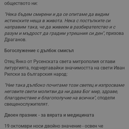
обществото ни:
"Нека бъдем смирени и да се опитаме да видим
истинските неща в живота. Нека с постъпките си
направим така, че да живеем в разбирателство и с
разум и мъдрост да градим утрешния си ден"
, призова
Драганов.
Богослужение с дълбок смисъл
Отец Янко от Русенската света митрополия оглави
литургията, подчертавайки значимостта на свети Иван
Рилски за българския народ:
"Ние така дълбоко почитаме този светец и изпросваме
неговите свети молитви да ни дава Бог мир, здраве,
благоденствие и благополучие на всички"
, сподели
свещенослужителят.
Двоен празник - за вярата и медицината
19 октомври носи двойно значение - освен че