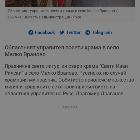
Областният управител посети храма в село Малко Враново
/
Снимка: Областна администрация - Русе
Facebook
Twitter
Telegram
Областният управител посети храма в село
Малко Враново
Празнична света литургия озари храма "Свети Иван
Рилски" в село Малко Враново, Русенско, по случай
храмовия му празник. Събитието привлече множество
миряни, сред които се открои присъствието на
областния управител на Русе, Драгомир Драганов.
РЕКЛАМА