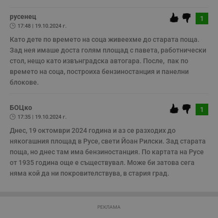
по-горе в полето "Твоето име". Никаква лична информация за вас
ф
www.dunavmost.com
няма да бъде съхранявана при нас или показвана на други
з
п
потребители.
русенец
1
и
17:48 | 19.10.2024 г.
п
A
Като дете по времето на соца живеехме до старата поща. 
т
е
Зад нея имаше доста голям площад с павета, работнически 
д
стол, нещо като извънградска автогара. После,  пак по 
н
п
времето на соца, построиха бензиностанция и панелни 
с
блокове.
у
и
ф
н
БОЦко
1
м
Т
17:35 | 19.10.2024 г.
и
Днес, 19 октомври 2024 година и аз се разходих до 
п
у
някогашния площад в Русе, свети Йоан Рилски. Зад старата 
з
б
поща, но днес там има бензиностанция. По картата на Русе 
от 1935 година още е съществувал. Може би затова сега 
VISITOR_PRIVACY_METADATA
5 месеца
Т
YouTube
4
с
.youtube.com
няма кой да ни покровителствува, в стария град.
седмици
с
с
п
и
п
РЕКЛАМА
т