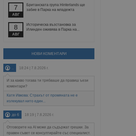
йният потребител може
Британската група Hinterlands ще
7
 уебсайт.
забие в Парка на младежта
АВГ
Историческа възстановка за
8
Описание
Илинден оживява в Парка на...
АВГ
ребителски
елското поведение и
раници на сайта. Тя
яване на сайта. Тя
не на прегледи на
формация, която е
взаимодействат с
НОВИ КОМЕНТАРИ
нкционалност в целия
прекарано на
редпочитанията на
 сайтове; тя може
..
18:24 | 7.8.2026 г.
остта на социалните
тора на сайта.
използва новата или
елски взаимодействия
И за какво тогава ти трябваше да правиш ъези
нето и потребителския
коментари?
рез събиране на данни
Катя Ивкова: Страхът от промяната не е
 помага за
излекувал нито един...
отребителите се
тапите на тестване.
до 6
18:19 | 7.8.2026 г.
тистически данни,
 броя на посещенията,
 са били заредени.
Отговорите на AI може да съдържат грешки. За
елския опит.
правен съвет се консултирайте със специалист.