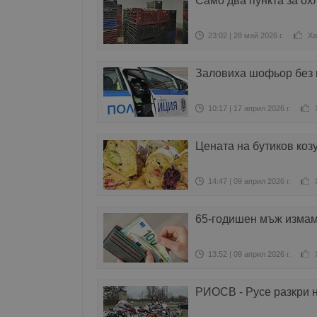
Само два пункта за ох
23:02 | 28 май 2026 г.
Ха
Заловиха шофьор без 
10:17 | 17 април 2026 г.
Цената на бутиков коз
14:47 | 09 април 2026 г.
65-годишен мъж измам
13:52 | 09 април 2026 г.
РИОСВ - Русе разкри н