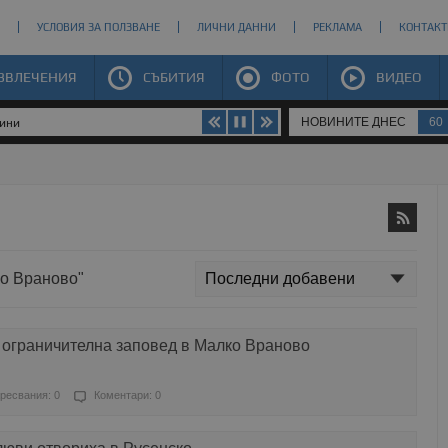
УСЛОВИЯ ЗА ПОЛЗВАНЕ
ЛИЧНИ ДАННИ
РЕКЛАМА
КОНТАКТ
ЗВЛЕЧЕНИЯ
СЪБИТИЯ
ФОТО
ВИДЕО
НОВИНИТЕ ДНЕС
60
щини
ко Враново"
ограничителна заповед в Малко Враново
ресвания: 0
Коментари: 0