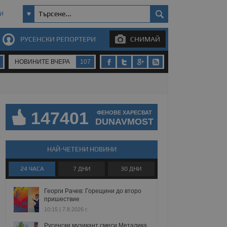
И
РУСЕНСКИ РЕПОРТЕРИ
СНИМАЙ
НОВИНИТЕ ВЧЕРА
107
147401
ФЕНОВЕ ХАРЕСВАТ
DUNAVMOST
НАЙ-ЧЕТЕНИ НОВИНИ
24 ЧАСА
7 ДНИ
30 ДНИ
Георги Рачев: Горещини до второ
пришествие
10:15 | 7.8.2026 г.
Русенски музикант смеси Металика