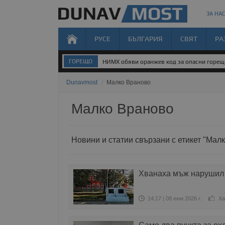
ЗА НАС
РУСЕ
БЪЛГАРИЯ
СВЯТ
РА
ГОРЕЩО
НИМХ обяви оранжев код за опасни горе
Dunavmost
/
Малко Враново
Малко Враново
Новини и статии свързани с етикет "Мал
Хванаха мъж нарушил 
14:17 | 08 юни 2026 г.
Ха