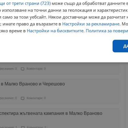
и от трети страни (723)
може също да обработват данните в
 използване на точни данни за геолокация и характеристик
Харесвания: 0
Коментари: 0
 само за този уебсайт. Някои доставчици може да разчитат 
; имате право да възразите в
Настройки за рекламиране
. М
ливо поле актуализира средищните училища
сяко време в
Настройки на бисквитките
.
Политика за повер
ресвания: 0
Коментари: 0
Д
 в Малко Враново и Черешово днес вечерта
Ефективност
Таргетиране
Функционалност
Н
ресвания: 0
Коментари: 0
 в Малко Враново и Черешово
ресвания: 0
Коментари: 0
еобходимо
Ефективност
Таргетиране
Функционалност
Неклас
спектира жътвената кампания в Малко Враново
исквитки позволяват основната функционалност на уебсайта, като потребителско
не може да се използва правилно без строго необходими бисквитки.
ресвания: 1
Коментари: 2