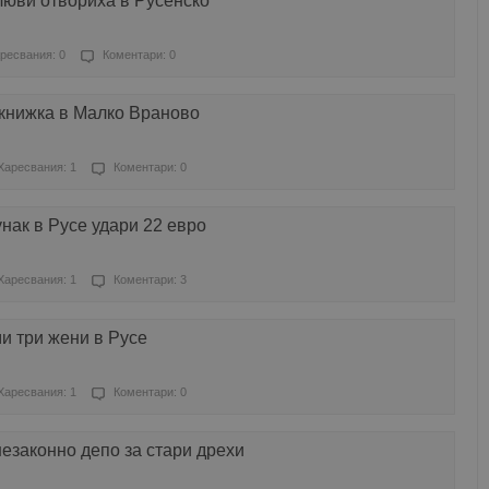
люви отвориха в Русенско
ресвания: 0
Коментари: 0
книжка в Малко Враново
Харесвания: 1
Коментари: 0
унак в Русе удари 22 евро
Харесвания: 1
Коментари: 3
и три жени в Русе
Харесвания: 1
Коментари: 0
езаконно депо за стари дрехи