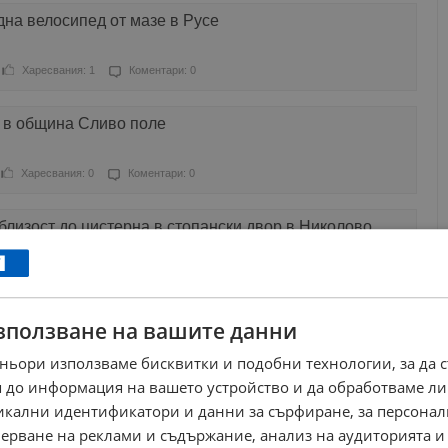
на велосипед от мазе в Русе
Харесвания: 1
Коментари: 0
 в община Сливо поле
Харесвания: 0
Коментари: 0
 близост до цистерна в стопански двор в Николово
Харесвания: 0
Коментари: 0
зползване на вашите данни
т царевица в Русенско
ньори използваме бисквитки и подобни технологии, за да 
Харесвания: 2
Коментари: 3
 до информация на вашето устройство и да обработваме ли
никални идентификатори и данни за сърфиране, за персона
о зачеркват царевицата от сеитбооборота
ерване на реклами и съдържание, анализ на аудиторията и