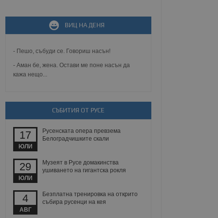
ВИЦ НА ДЕНЯ
не, зададена от уеб
 ASP.NET MVC
спре неразрешеното
т, известно като
- Пешо, събуди се. Говориш насън!
тове. Той не съдържа
щожава при затваряне
- Аман бе, жена. Остави ме поне насън да
кажа нещо...
ение на съгласието на
ст за тяхното
а данни за съгласието
ични политики и
СЪБИТИЯ ОТ РУСЕ
антира, че техните
 сесии.
Русенската опера превзема
аничаване между хората
17
а, за да се правят
Белоградчишките скали
хния уебсайт.
ЮЛИ
Музеят в Русе домакинства
29
сигнализира на
ушиването на гигантска рокля
 на бисквитките,
ЮЛИ
а съответствие и
ндарти и
Безплатна тренировка на открито
4
събира русенци на кея
ck и предоставя
АВГ
требител използва