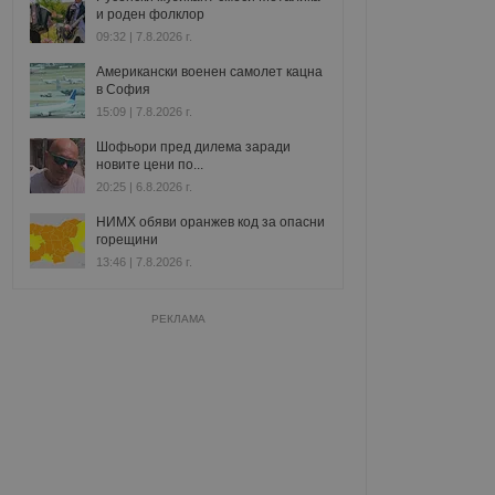
и роден фолклор
09:32 | 7.8.2026 г.
Американски военен самолет кацна
в София
15:09 | 7.8.2026 г.
Шофьори пред дилема заради
новите цени по...
20:25 | 6.8.2026 г.
НИМХ обяви оранжев код за опасни
горещини
13:46 | 7.8.2026 г.
РЕКЛАМА