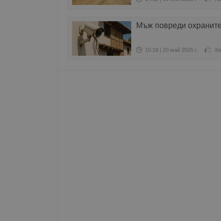
Име
Мъж повреди охраните
__RequestVerificationT
15:18 | 20 май 2025 г.
Ха
VISITOR_PRIVACY_MET
__cf_bm
receive-cookie-depreca
ASP.NET_SessionId