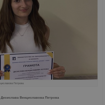
нциславова Петрова
т Десислава Венциславова Петрова