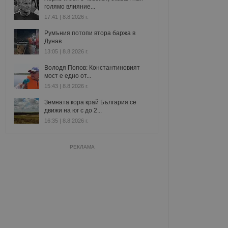
голямо влияние...
17:41 | 8.8.2026 г.
Румъния потопи втора баржа в
Дунав
13:05 | 8.8.2026 г.
Володя Попов: Константиновият
мост е едно от...
15:43 | 8.8.2026 г.
Земната кора край България се
движи на юг с до 2...
16:35 | 8.8.2026 г.
РЕКЛАМА