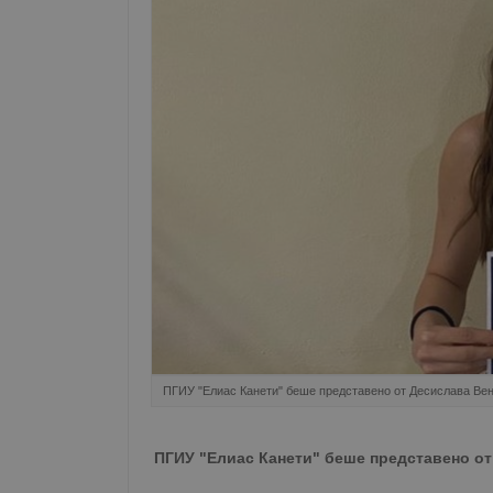
ПГИУ "Елиас Канети" беше представено от Десислава Ве
ПГИУ "Елиас Канети" беше представено о