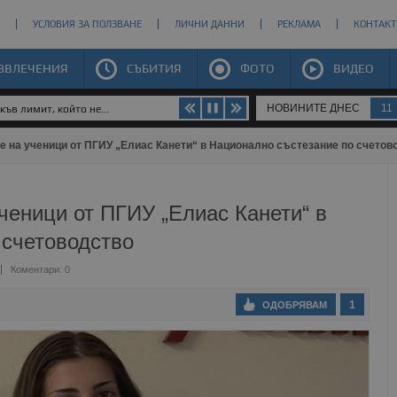
УСЛОВИЯ ЗА ПОЛЗВАНЕ
ЛИЧНИ ДАННИ
РЕКЛАМА
КОНТАКТ
ЗВЛЕЧЕНИЯ
СЪБИТИЯ
ФОТО
ВИДЕО
НОВИНИТЕ ДНЕС
11
ъв лимит, който не...
е на ученици от ПГИУ „Елиас Канети“ в Национално състезание по счетов
ченици от ПГИУ „Елиас Канети“ в
 счетоводство
Коментари: 0
1
ОДОБРЯВАМ