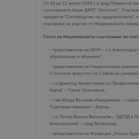
От 10 до 12 април 2024 г. в град Плевен се 
състезанието беше ДФСГ "Интелект". Участниц
предмета "Счетоводство на предприятието", п
класирани за участие от Националната комиси
Гости на Националното състезание по сче
- представители на МОН – г-н Александър
образование и обучение“,
- представители на Националната комисия п
Стопански факултет на Софийски универси
- г-н Димитър Начев Начев от Професиона
Буров” – Горна Оряховица,
- г-жа Магда Вълчева Икемджиева – старши
Търговска гимназия – Бургас,
- г-н Петър Венков Веселинов – ЗДУПД в 
Константинов“ – град Велинград.
- представители на Фондация „Атанас Буро