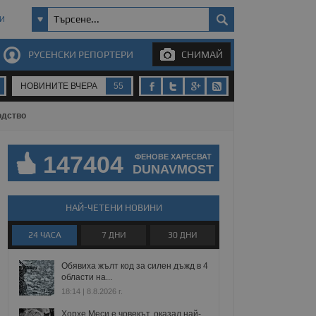
И
РУСЕНСКИ РЕПОРТЕРИ
СНИМАЙ
НОВИНИТЕ ВЧЕРА
55
одство
147404
ФЕНОВЕ ХАРЕСВАТ
DUNAVMOST
НАЙ-ЧЕТЕНИ НОВИНИ
24 ЧАСА
7 ДНИ
30 ДНИ
Обявиха жълт код за силен дъжд в 4
области на...
18:14 | 8.8.2026 г.
Хорхе Меси е човекът, оказал най-