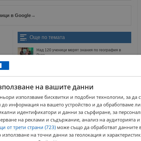
ници в Google
→
Още по темата
Над 120 ученици мерят знания по география в
Русе
20:28 | 1.5.2026 г.
Русе събира най-добрите млади географи на
България
08:07 | 30.4.2026 г.
зползване на вашите данни
Русе е домакин на национално състезание за
стилни мебели и дърворезба
ньори използваме бисквитки и подобни технологии, за да 
17:49 | 1.4.2026 г.
 до информация на вашето устройство и да обработваме ли
Обновиха кабинета по история в Гимназията по
никални идентификатори и данни за сърфиране, за персона
корабостроене в Русе
13:13 | 23.12.2025 г.
ерване на реклами и съдържание, анализ на аудиторията и
и от трети страни (723)
може също да обработват данните в
етрова
пгиу елиас канети
състезание по счетоводство
 използване на точни данни за геолокация и характеристик