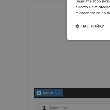
Вашият избор важи
вместо на съгласие
съгласието си по в
НАСТРОЙКИ
Строго
необходимо
Строго н
Строго необходимите б
на акаунта. Уебсайтът 
0
KОМЕНТАРA
Име