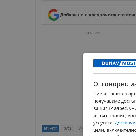
Добави ни в предпочитани източ
РЕКЛАМА
Отговорно и
Ние и нашите парт
получаваме достъп
вашия IP адрес, у
и съдържание, изм
услугите.
Доставчиц
етикети
русе
ученици
мон
десислава п
цели, включително