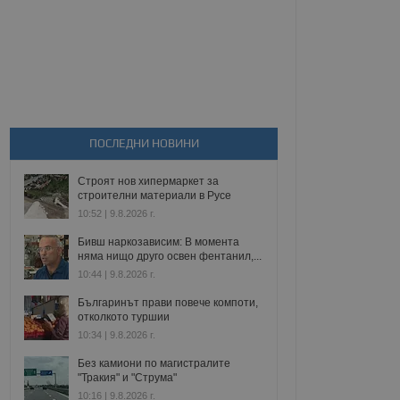
ПОСЛЕДНИ НОВИНИ
Строят нов хипермаркет за
строителни материали в Русе
10:52 | 9.8.2026 г.
Бивш наркозависим: В момента
няма нищо друго освен фентанил,...
10:44 | 9.8.2026 г.
Българинът прави повече компоти,
отколкото туршии
10:34 | 9.8.2026 г.
Без камиони по магистралите
"Тракия" и "Струма"
10:16 | 9.8.2026 г.