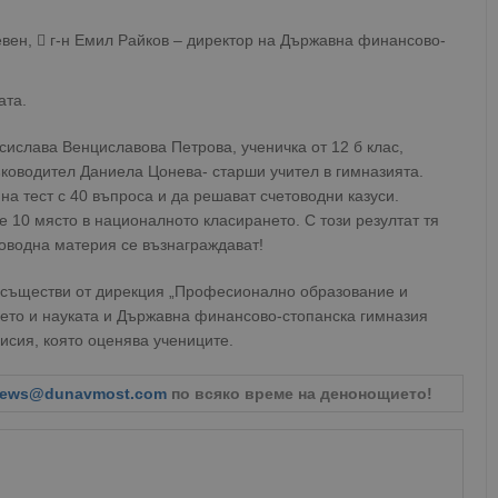
евен,  г-н Емил Райков – директор на Държавна финансово-
ата.
ислава Венциславова Петрова, ученичка от 12 б клас,
ъководител Даниела Цонева- старши учител в гимназията.
на тест с 40 въпроса и да решават счетоводни казуси.
е 10 място в националното класирането. С този резултат тя
товодна материя се възнаграждават!
 осъществи от дирекция „Професионално образование и
ето и науката и Държавна финансово-стопанска гимназия
исия, която оценява учениците.
ews@dunavmost.com
по всяко време на денонощието!