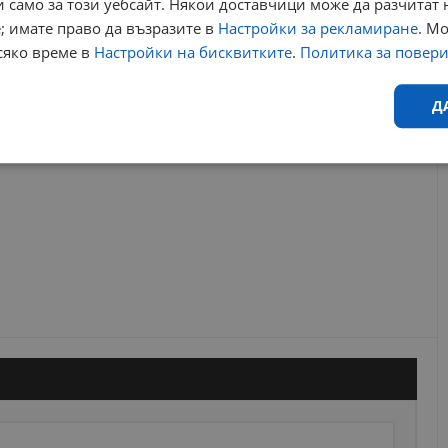
 само за този уебсайт. Някои доставчици може да разчитат 
; имате право да възразите в
Настройки за рекламиране
. М
РЕКЛАМА
сяко време в
Настройки на бисквитките
.
Политика за повер
Д
Ефективност
Таргетиране
Функционалност
Н
еобходимо
Ефективност
Таргетиране
Функционалност
Неклас
исквитки позволяват основната функционалност на уебсайта, като потребителско
не може да се използва правилно без строго необходими бисквитки.
Валиден
Доставчик
/
Домейн
Описание
до