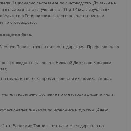
проведе Национално състезание по счетоводство. Домакин на
и в състезанието са ученици от 11 и 12 клас, изучаващи
обедители в Регионалните кръгове на състезанието и
я по счетоводство.
товодство бяха:
 Стоянов Попов – главен експерт в дирекция „Професионално
о счетоводство - гл. ас. д-р Николай Димитров Кацарски –
тет,
лна гимназия по лека промишленост и икономика „Атанас
 учител теоретично обучение по счетоводни дисциплини в
Професионална гимназия по икономика и туризъм „Алеко
в“: г-н Владимир Ташков – изпълнителен директор на