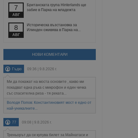
Британската група Hinterlands ще
7
забие в Парка на младежта
Описание
АВГ
Историческа възстановка за
8
ребителски
елското поведение и
Илинден оживява в Парка на...
раници на сайта. Тя
яване на сайта. Тя
не на прегледи на
АВГ
формация, която е
взаимодействат с
нкционалност в целия
прекарано на
редпочитанията на
 сайтове; тя може
остта на социалните
тора на сайта.
използва новата или
НОВИ КОМЕНТАРИ
елски взаимодействия
нето и потребителския
Гъдю
09:36 | 9.8.2026 г.
рез събиране на данни
Ми да покажат на моста основите , какво ми
 помага за
покадват една ръка с микрофон и един чичка
отребителите се
тапите на тестване.
със спасителна риза - тя реката...
тистически данни,
Володя Попов: Константиновият мост е едно от
 броя на посещенията,
най-уникалните...
 са били заредени.
елския опит.
77
09:08 | 9.8.2026 г.
я за потребителското
, за да се
екламните съобщения
Треньорът да си купува билет за Майнатаси и