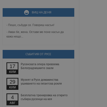
не, зададена от уеб
 ASP.NET MVC
спре неразрешеното
т, известно като
ВИЦ НА ДЕНЯ
тове. Той не съдържа
щожава при затваряне
- Пешо, събуди се. Говориш насън!
ение на съгласието на
ст за тяхното
- Аман бе, жена. Остави ме поне насън да
а данни за съгласието
кажа нещо...
ични политики и
антира, че техните
 сесии.
аничаване между хората
СЪБИТИЯ ОТ РУСЕ
а, за да се правят
хния уебсайт.
Русенската опера превзема
17
Белоградчишките скали
сигнализира на
 на бисквитките,
ЮЛИ
а съответствие и
ндарти и
Музеят в Русе домакинства
29
ушиването на гигантска рокля
ЮЛИ
ck и предоставя
требител използва
Безплатна тренировка на открито
йният потребител може
4
 уебсайт.
събира русенци на кея
АВГ