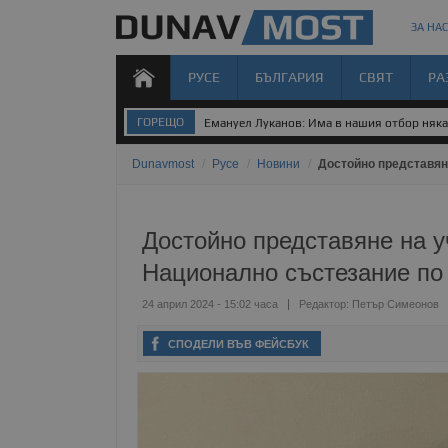
ЗА НАС
РУСЕ
БЪЛГАРИЯ
СВЯТ
РА
ГОРЕЩО
Емануел Луканов: Има в нашия отбор някак
Dunavmost
/
Русе
/
Новини
/
Достойно представян
Достойно представяне на у
Национално състезание по
24 април 2024 - 15:02 часа
Редактор:
Петър Симеонов
СПОДЕЛИ ВЪВ ФЕЙСБУК