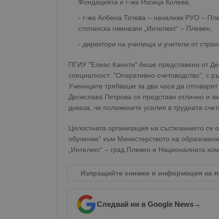
Фондацията и г-жа Росица Колева,
- г-жа Албена Тотева – началник РУО – Пл
стопанска гимназия „Интелект“ – Плевен,
- директори на училища и учители от стран
ПГИУ "Елиас Канети" беше представено от Дес
специалност: "Оперативно счетоводство", с р
Учениците трябваше за два часа да отговарят 
Десислава Петрова се представи отлично и за
доказа, че положените усилия в трудната сче
Цялостната организация на състезанието се
обучение“ към Министерството на образовани
„Интелект“ – град Плевен и Националната ком
Изпращайте снимки и информация на
n
Следвай ни в Google News
→