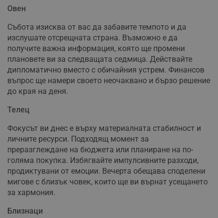
Овен
Събота изисква от вас да забавите темпото и да
изслушате отсрещната страна. Възможно е да
получите важна информация, която ще промени
плановете ви за следващата седмица. Действайте
дипломатично вместо с обичайния устрем. Финансов
въпрос ще намери своето неочаквано и бързо решение
до края на деня.
Телец
Фокусът ви днес е върху материалната стабилност и
личните ресурси. Подходящ момент за
преразглеждане на бюджета или планиране на по-
голяма покупка. Избягвайте импулсивните разходи,
продиктувани от емоции. Вечерта обещава споделени
мигове с близък човек, които ще ви върнат усещането
за хармония.
Близнаци