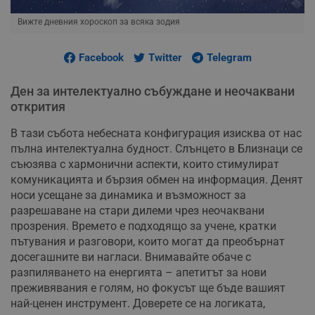
Вижте дневния хороскоп за всяка зодия
Facebook
Twitter
Telegram
Ден за интелектуално събуждане и неочаквани
открития
В тази събота небесната конфигурация изисква от нас
пълна интелектуална будност. Слънцето в Близнаци се
съюзява с хармонични аспекти, които стимулират
комуникацията и бързия обмен на информация. Денят
носи усещане за динамика и възможност за
разрешаване на стари дилеми чрез неочаквани
прозрения. Времето е подходящо за учене, кратки
пътувания и разговори, които могат да преобърнат
досегашните ви нагласи. Внимавайте обаче с
разпиляването на енергията – апетитът за нови
преживявания е голям, но фокусът ще бъде вашият
най-ценен инструмент. Доверете се на логиката,