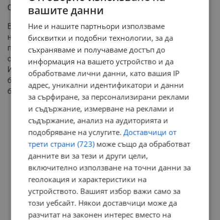
Скорпион
вашите данни
Ние и нашите партньори използваме
Време е за трансформация и разчистване на
ненужното, както в материален, така е в емоционален
бисквитки и подобни технологии, за да
план. Денят е подходящ за уреждане на финансови
съхраняваме и получаваме достъп до
отношения, данъци или споделени ресурси.
информация на вашето устройство и да
Интуицията ви по отношение на чуждите мотиви е
обработваме лични данни, като вашия IP
безпогрешна днес. Доверете се на вътрешния си глас
адрес, уникални идентификатори и данни
без колебание.
за сърфиране, за персонализирани реклами
и съдържание, измерване на реклами и
РЕКЛАМА
съдържание, анализ на аудиторията и
подобряване на услугите.
Доставчици от
трети страни (723)
може също да обработват
данните ви за тези и други цели,
включително използване на точни данни за
геолокация и характеристики на
устройството. Вашият избор важи само за
този уебсайт. Някои доставчици може да
разчитат на законен интерес вместо на