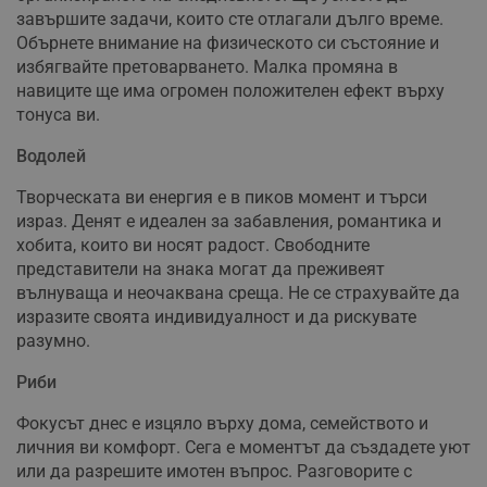
завършите задачи, които сте отлагали дълго време.
Обърнете внимание на физическото си състояние и
избягвайте претоварването. Малка промяна в
навиците ще има огромен положителен ефект върху
Строго необходимо
Ефективност
тонуса ви.
Таргетиране
Функционалност
Водолей
Некласифицирани
Творческата ви енергия е в пиков момент и търси
Строго необходимите бисквитки позволяват основната
функционалност на уебсайта, като потребителско
израз. Денят е идеален за забавления, романтика и
влизане и управление на акаунта. Уебсайтът не може да
хобита, които ви носят радост. Свободните
се използва правилно без строго необходими
бисквитки.
представители на знака могат да преживеят
вълнуваща и неочаквана среща. Не се страхувайте да
Валиден
Име
Доставчик
/
Домейн
О
изразите своята индивидуалност и да рискувате
до
разумно.
__RequestVerificationToken
Сесия
Т
Microsoft
п
Corporation
ф
Риби
www.dunavmost.com
з
п
Фокусът днес е изцяло върху дома, семейството и
и
п
личния ви комфорт. Сега е моментът да създадете уют
A
или да разрешите имотен въпрос. Разговорите с
т
е