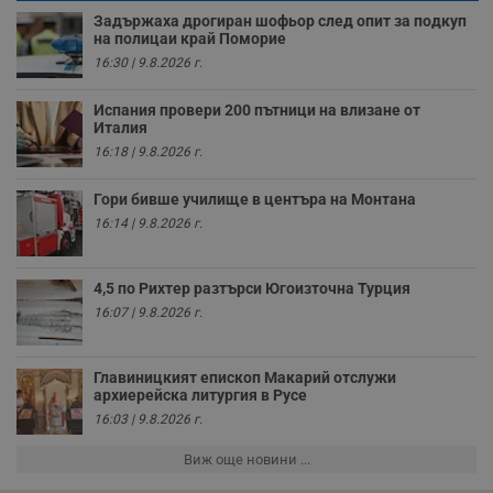
Youtube.
_sharedID_cst
.dunavmost.com
11
Тази бисквитка се
Задържаха дрогиран шофьор след опит за подкуп
месеца 4
използва за
на полицаи край Поморие
седмици
проследяване на
16:30 | 9.8.2026 г.
потребителски
взаимодействия и
ангажираност на
Испания провери 200 пътници на влизане от
уебсайта за
подобряване на
Италия
обслужването и
16:18 | 9.8.2026 г.
потребителския
опит.
Гори бивше училище в центъра на Монтана
Gtest
1
Тази бисквитка се
Gemius
седмица
използва за A/B
.hit.gemius.pl
16:14 | 9.8.2026 г.
тестване на
уебсайта чрез
събиране на
данни за
4,5 по Рихтер разтърси Югоизточна Турция
поведението и
взаимодействието
16:07 | 9.8.2026 г.
на посетителите.
Той помага за
подобряване на
потребителския
Главиницкият епископ Макарий отслужи
опит, като
архиерейска литургия в Русе
разбира как
16:03 | 9.8.2026 г.
потребителите се
ангажират с
различни
Виж още новини ...
елементи на
уебсайта по