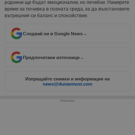
роднини ще бъдат емоционални, но лечебни. Намерете
д
н
време за почивка в позната среда, за да възстановите
п
вътрешния си баланс и спокойствие.
с
у
и
ф
н
Следвай ни в Google News
→
м
Т
и
п
у
Предпочитани източници
→
з
б
VISITOR_PRIVACY_METADATA
5 месеца
Т
YouTube
4
с
.youtube.com
Изпращайте снимки и информация на
седмици
с
news@dunavmost.com
с
п
и
п
т
РЕКЛАМА
в
с
з
с
п
о
р
п