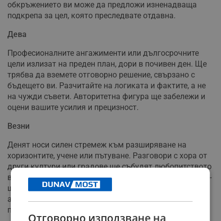
обкръжението ви може да предложи изненадваща
подкрепа за цел, която преследвате отдавна.
Дева
Професионалните ангажименти или дългосрочните
цели излизат на преден план, дори в почивен ден. Ще
трябва да вземете отговорно решение, свързано с
бъдещето ви. Разчитайте на логиката и фактите, а не
на чужди съвети. Авторитетна фигура ще забележи и
оцени вашите усилия и прецизност.
Везни
Денят носи силен стремеж към разширяване на
хоризонтите, учене или пътуване. Разговори с хора от
други култури или градове ще събудят любопитството
ви. Опитайте се да погледнете на текущ проблем от по-
широка перспектива. Юридически или
административен въпрос ще се развие във ваша
полза.
Отговорно използване на