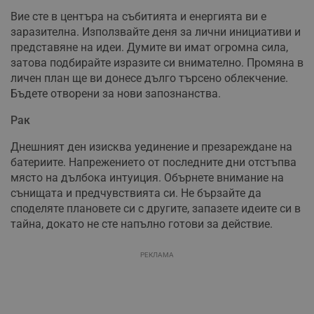
Вие сте в центъра на събитията и енергията ви е
заразителна. Използвайте деня за лични инициативи и
представяне на идеи. Думите ви имат огромна сила,
затова подбирайте изразите си внимателно. Промяна в
личен план ще ви донесе дълго търсено облекчение.
Бъдете отворени за нови запознанства.
Рак
Днешният ден изисква уединение и презареждане на
батериите. Напрежението от последните дни отстъпва
място на дълбока интуиция. Обърнете внимание на
сънищата и предчувствията си. Не бързайте да
споделяте плановете си с другите, запазете идеите си в
тайна, докато не сте напълно готови за действие.
РЕКЛАМА