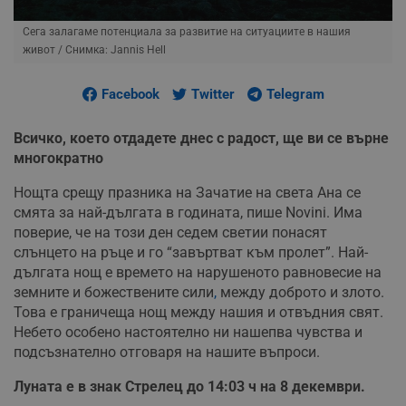
Сега залагаме потенциала за развитие на ситуациите в нашия
живот
/ Снимка: Jannis Hell
Facebook
Twitter
Telegram
Всичко, което отдадете днес с радост, ще ви се върне
многократно
Нощта срещу празника на Зачатие на света Ана се
смята за най-дългата в годината, пише Novini. Има
поверие, че на този ден седем светии понасят
слънцето на ръце и го “завъртват към пролет”. Най-
дългата нощ е времето на нарушеното равновесие на
земните и божествените сили
,
между доброто и злото.
Това е граничеща нощ между нашия и отвъдния свят.
Небето особено настоятелно ни нашепва чувства и
подсъзнателно отговаря на нашите въпроси.
Луната е в знак Стрелец до 14:03 ч на 8 декември.