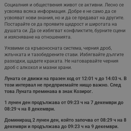
Социалния и обществения живот се активни. Лесно се
усвоява всяка информация. Добре е не само да се
усвояват нови знания, но и да се предават на другите.
Постарайте се да проявите щедрост и широтата на
душата си. Да се избягват конфликтите, бурните сцени
и изясняване на отношенията.
Уязвими са кръвоносната система, черния дроб,
жлъчката и тазобедрените стави. Избягвайте дългите
разходки, щадете краката. Не натоварвайте черния
дроб с алкохол и мазни храни.
Луната се движи на празен ход от 12:01 ч до 14:03 ч. В
този интервал не предприемайте нищо важно. След
това Луната преминава в знак Козирог.
1 лунен ден продължава от 09:23 ч на 7 декември до
08:29 ч на 8 декември.
Доминиращ 2 лунен ден, който започва от 08:29 ч на 8
декември и продължава до 09:23 ч на 9 декември.