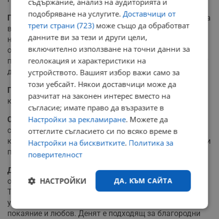
съдържание, анализ на аудиторията и
подобряване на услугите.
Доставчици от
Подстригването
подобрява здравето и състоянието на
трети страни (723)
може също да обработват
всички органи на чувствата – очите, слуха, прочиства
данните ви за тези и други цели,
носовите канали. Освен това подобрява работата на
включително използване на точни данни за
отделителната и храносмилателната системи. След
геолокация и характеристики на
подстрижката в този ден, косите ви може да започнат
да се навиват.
устройството. Вашият избор важи само за
този уебсайт. Някои доставчици може да
Покупки
– може да купувате само това, което ви е
разчитат на законен интерес вместо на
крайно необходимо.
съгласие; имате право да възразите в
Настройки за рекламиране
. Можете да
Сънищата
биват конкретни и ярки. Образите на
сънищата ви могат да послужат като пряко указание
оттеглите съгласието си по всяко време в
как да действате, но трябва да ги тълкувате, а не да ги
Настройки на бисквитките
.
Политика за
приемате буквално.
поверителност
Днес е 23 слънчев ден
– Ден на свободата, затова се
НАСТРОЙКИ
ДА, КЪМ САЙТА
оставете на потока на живота. Спокойно се отпуснете.
Трябва колкото може повече да се радвате, а не да се
уединявате и да се предавате на унинието. Време за
Строго
Ефективност
покаяние и любов. Денят е подходящ за благородни
необходимо