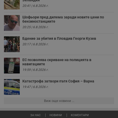
и
20:41 | 6.8.2026 г.
т
receive-cookie-deprecation
.hit.gemius.pl
1 година
Т
Шофьори пред дилема заради новите цени по
с
бензиностанциите
с
н
20:25 | 6.8.2026 г.
н
п
б
Бдение за убития в Пловдив Георги Кузев
п
с
20:17 | 6.8.2026 г.
о
с
а
р
ЕС позволява скриване на полицията в
у
навигациите
з
з
19:59 | 6.8.2026 г.
п
ASP.NET_SessionId
Сесия
Т
Катастрофа затвори пътя София – Варна
Microsoft
с
Corporation
19:47 | 6.8.2026 г.
D
www.dunavmost.com
п
и
т
Виж още новини ...
к
п
и
у
ЗА НАС
НОВИНИ
КОМЕНТАРИ
р