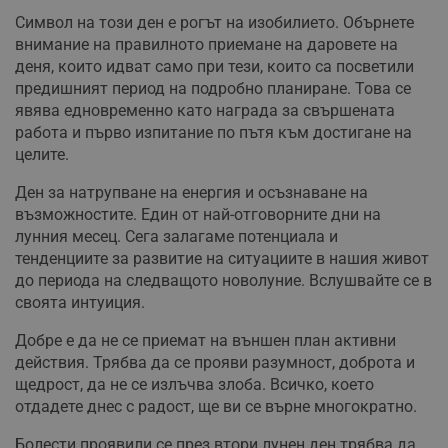
Символ на този ден е рогът на изобилието. Обърнете
внимание на правилното приемане на даровете на
деня, които идват само при тези, които са посветили
предишният период на подробно планиране. Това се
явява едновременно като награда за свършената
работа и първо изпитание по пътя към достигане на
целите.
Ден за натрупване на енергия и осъзнаване на
възможностите. Един от най-отговорните дни на
лунния месец. Сега залагаме потенциала и
тенденциите за развитие на ситуациите в нашия живот
до периода на следващото новолуние. Вслушвайте се в
своята интуиция.
Добре е да не се приемат на външен план активни
действия. Трябва да се прояви разумност, доброта и
щедрост, да не се излъчва злоба. Всичко, което
отдадете днес с радост, ще ви се върне многократно.
Болести проявили се през втори лунен ден трябва да