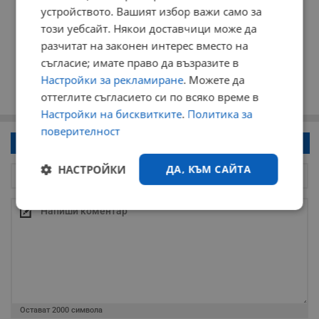
устройството. Вашият избор важи само за
този уебсайт. Някои доставчици може да
разчитат на законен интерес вместо на
съгласие; имате право да възразите в
Настройки за рекламиране
. Можете да
оттеглите съгласието си по всяко време в
Настройки на бисквитките
.
Политика за
поверителност
Напиши коментар!
НАСТРОЙКИ
ДА, КЪМ САЙТА
Строго
Ефективност
необходимо
Таргетиране
Функционалност
Остават
2000
символа