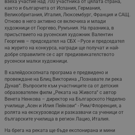
взеха участие над 700 участника от цялата страна,
както и българчета от Испания, Германия,
Великобритания, Италия, Люксембург, Франция и САЩ.
Отново в него активно се включиха и млади
художници от Гюргево, Румъния. На празника, в
присъствието на русенския художник Валентин
Георгиев – председател на СБХ –Русе и председател
на журито на конкурса, награди ще получат и най-
добре справилите се с арт предизвикателството
русенски малки художници.
В калейдоскопната програма е предвидено и
провеждане на Блиц Викторина „Познавате ли река
Дунав“. Въпросите към участниците са от детския
образователен филм „Реката на Живота“ с автор
Венета Ненкова – директор на Българското Неделно
училище „Асен и Илия Пейкови“ - Рим/Флоренция, а
ролята на екскурзоводи и разказвачи са ученици от
българските училища в регион Лацио, Италия.
На брега на реката ще бъде експонирана и мини