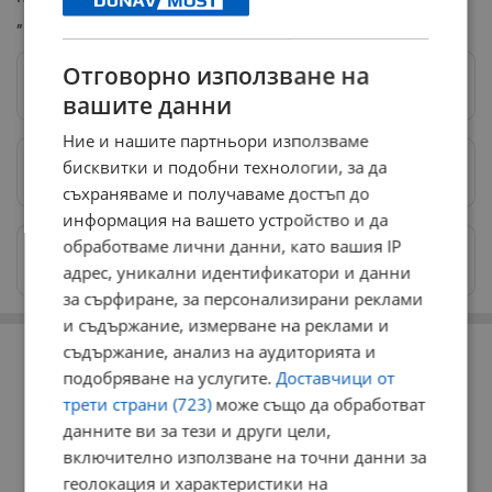
„Култура“ на Община Русе.
Отговорно използване на
Следвай ни в Google News
→
вашите данни
Ние и нашите партньори използваме
бисквитки и подобни технологии, за да
Предпочитани източници
→
съхраняваме и получаваме достъп до
информация на вашето устройство и да
обработваме лични данни, като вашия IP
Изпращайте снимки и информация на
news@dunavmost.com
адрес, уникални идентификатори и данни
за сърфиране, за персонализирани реклами
и съдържание, измерване на реклами и
РЕКЛАМА
съдържание, анализ на аудиторията и
подобряване на услугите.
Доставчици от
трети страни (723)
може също да обработват
данните ви за тези и други цели,
включително използване на точни данни за
геолокация и характеристики на