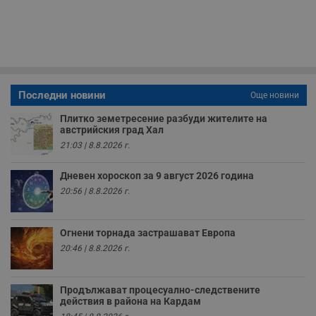
з
с
п
о
р
п
н
п
к
ч
Последни новини
Още новини
п
с
Плитко земетресение разбуди жителите на
б
австрийския град Хал
__cf_bm
29
Т
Cloudflare Inc.
21:03 | 8.8.2026 г.
минути
с
.twitter.com
59
р
секунди
м
Дневен хороскоп за 9 август 2026 година
б
о
20:56 | 8.8.2026 г.
у
п
о
и
Огнени торнада застрашават Европа
т
20:46 | 8.8.2026 г.
receive-cookie-deprecation
.hit.gemius.pl
1 година
Т
с
с
Продължават процесуално-следствените
н
н
действия в района на Кардам
п