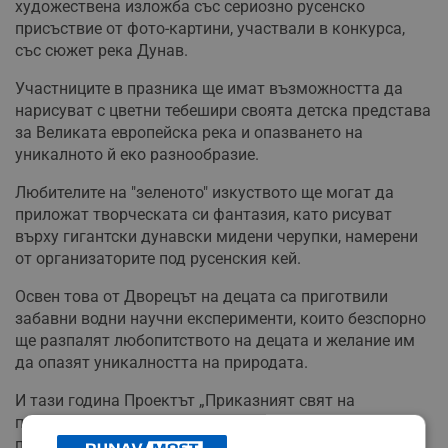
художествена изложба със сериозно русенско
присъствие от фото-картини, участвали в конкурса,
със сюжет река Дунав.
Участниците в празника ще имат възможността да
нарисуват с цветни тебешири своята детска представа
за Великата европейска река и опазването на
уникалното й еко разнообразие.
Любителите на "зеленото" изкуството ще могат да
приложат творческата си фантазия, като рисуват
върху гигантски дунавски мидени черупки, намерени
от организаторите под русенския кей.
Освен това от Дворецът на децата са приготвили
забавни водни научни експерименти, които безспорно
ще разпалят любопитството на децата и желание им
да опазят уникалността на природата.
И тази година Проектът „Приказният свят на
природата“, иницииран от СНЦ „Дунавско сияние“
получи одобрение и финансиране по Програма