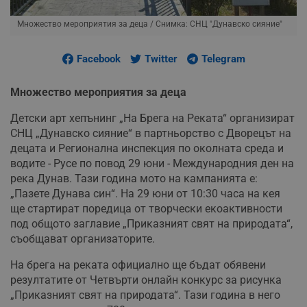
Множество мероприятия за деца
/ Снимка: СНЦ "Дунавско сияние"
Facebook
Twitter
Telegram
Множество мероприятия за деца
Детски арт хепънинг „На Брега на Реката“ организират
СНЦ „Дунавско сияние“ в партньорство с Дворецът на
децата и Регионална инспекция по околната среда и
водите - Русе по повод 29 юни - Международния ден на
река Дунав. Тази година мото на кампанията е:
„Пазете Дунава син“. На 29 юни от 10:30 часа на кея
ще стартират поредица от творчески екоактивности
под общото заглавие „Приказният свят на природата“,
съобщават организаторите.
На брега на реката официално ще бъдат обявени
резултатите от Четвърти онлайн конкурс за рисунка
„Приказният свят на природата“. Тази година в него