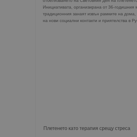
отбелязването на Световния ден на плетенето
Инициативата, организирана от 36-годишния м
традиционния занаят извън рамките на дома,
на нови социални контакти и приятелства в Ру
Плетенето като терапия срещу стреса