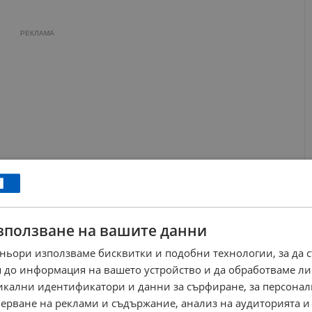
РЕКЛАМА
зползване на вашите данни
ньори използваме бисквитки и подобни технологии, за да 
 до информация на вашето устройство и да обработваме ли
никални идентификатори и данни за сърфиране, за персона
ите умения вълнуват и най-младите граждани на Русе. Сред
ерване на реклами и съдържание, анализ на аудиторията и
, за която плетенето е любимо хоби от половин година, след