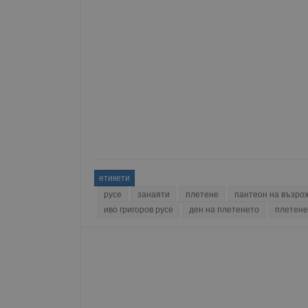
Име
__RequestVerificationT
VISITOR_PRIVACY_MET
етикети
__cf_bm
русе
занаяти
плетене
пантеон на възро
иво григоров русе
ден на плетенето
плетене
receive-cookie-depreca
ASP.NET_SessionId