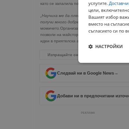
услугите.
Доставчиц
като се запалила по него в училищната заним
цели, включително
„Научиха ме да плета в занималнята. Плела 
Вашият избор важи
получи много добре. Плела съм също лента 
вместо на съгласие
момичето.Организаторите и присъстващите из
съгласието си по в
позволи на майстори и начинаещи не просто д
идеи в приятелска атмосфера.
НАСТРОЙКИ
Изпращайте снимки и информация на
n
Строго
необходимо
Следвай ни в Google News
→
Добави ни в предпочитани източ
Строго н
РЕКЛАМА
Строго необходимите б
на акаунта. Уебсайтът 