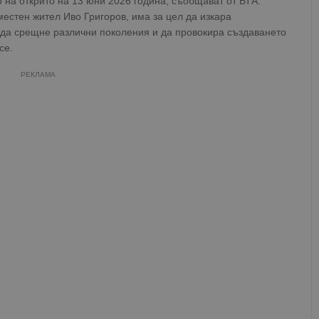
 на открито на 13 юни 2026 година, съобщават от БТА.
естен жител Иво Григоров, има за цел да изкара
 да срещне различни поколения и да провокира създаването
се.
РЕКЛАМА