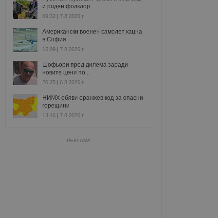
и роден фолклор
09:32 | 7.8.2026 г.
Американски военен самолет кацна
в София
15:09 | 7.8.2026 г.
Шофьори пред дилема заради
новите цени по...
20:25 | 6.8.2026 г.
НИМХ обяви оранжев код за опасни
горещини
13:46 | 7.8.2026 г.
РЕКЛАМА