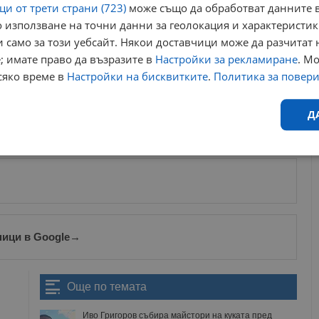
и от трети страни (723)
може също да обработват данните в
алня.
 използване на точни данни за геолокация и характеристик
съм си чанта. Сега плета глава на слон, която не се
 само за този уебсайт. Някои доставчици може да разчитат 
за глава и бюстие. Много ми харесва“
, разказа
; имате право да възразите в
Настройки за рекламиране
. М
разиха задоволство от споделеното време на открито, което
сяко време в
Настройки на бисквитките
.
Политика за повер
а практикуват занаята, но и да обменят ценни творчески
Д
ews@dunavmost.com
по всяко време на денонощието!
Ефективност
Таргетиране
Функционалност
Н
ници в Google
→
еобходимо
Ефективност
Таргетиране
Функционалност
Неклас
Още по темата
исквитки позволяват основната функционалност на уебсайта, като потребителско
не може да се използва правилно без строго необходими бисквитки.
Иво Григоров събира майстори на куката пред