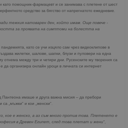
и като помощник-фармацевт и се занимава с плетене от шест
перфектното средство за бягство от напрегнатото ежедневие.
ради тежкия натоварен ден, който имам. Още повече -
тността за проявата на симптоми на болестта на
 пандемията, като се учи изцяло сам чрез видеоклипове в
създава жилетки, шалове, шапки, блузи и пуловери на една
му отнема между три и четири дни. Русенските му творения са
 е да организира онлайн уроци в личната си интернет
д Пантеона имаше и друга важна мисия – да пребори
 са „мъжки“ и кои „женски“.
ко, кое е женско, а аз съм много против това. Плетенето е
рофесия в Древен Египет, след това плетат и жени“
,