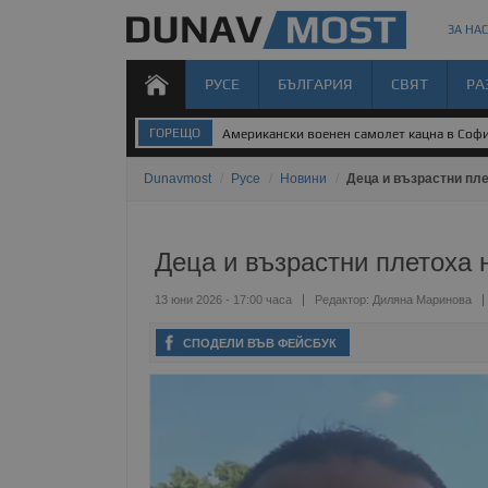
ЗА НАС
РУСЕ
БЪЛГАРИЯ
СВЯТ
РА
ГОРЕЩО
НИМХ обяви оранжев код за опасни горе
Dunavmost
/
Русе
/
Новини
/
Деца и възрастни пле
Деца и възрастни плетоха 
13 юни 2026 - 17:00 часа
Редактор:
Диляна Маринова
СПОДЕЛИ ВЪВ ФЕЙСБУК