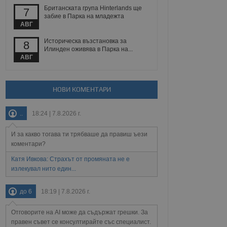
йният потребител може
Британската група Hinterlands ще
7
 уебсайт.
забие в Парка на младежта
АВГ
Историческа възстановка за
8
Описание
Илинден оживява в Парка на...
АВГ
ребителски
елското поведение и
раници на сайта. Тя
яване на сайта. Тя
не на прегледи на
формация, която е
взаимодействат с
НОВИ КОМЕНТАРИ
нкционалност в целия
прекарано на
редпочитанията на
 сайтове; тя може
..
18:24 | 7.8.2026 г.
остта на социалните
тора на сайта.
използва новата или
елски взаимодействия
И за какво тогава ти трябваше да правиш ъези
нето и потребителския
коментари?
рез събиране на данни
Катя Ивкова: Страхът от промяната не е
 помага за
излекувал нито един...
отребителите се
тапите на тестване.
до 6
18:19 | 7.8.2026 г.
тистически данни,
 броя на посещенията,
 са били заредени.
Отговорите на AI може да съдържат грешки. За
елския опит.
правен съвет се консултирайте със специалист.