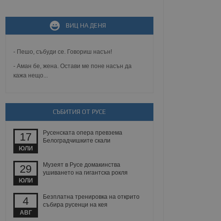
ВИЦ НА ДЕНЯ
не, зададена от уеб
 ASP.NET MVC
спре неразрешеното
т, известно като
- Пешо, събуди се. Говориш насън!
тове. Той не съдържа
щожава при затваряне
- Аман бе, жена. Остави ме поне насън да
кажа нещо...
ение на съгласието на
ст за тяхното
а данни за съгласието
ични политики и
СЪБИТИЯ ОТ РУСЕ
антира, че техните
 сесии.
Русенската опера превзема
аничаване между хората
17
а, за да се правят
Белоградчишките скали
хния уебсайт.
ЮЛИ
Музеят в Русе домакинства
29
сигнализира на
ушиването на гигантска рокля
 на бисквитките,
ЮЛИ
а съответствие и
ндарти и
Безплатна тренировка на открито
4
събира русенци на кея
ck и предоставя
АВГ
требител използва