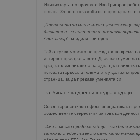
Инициаторът на проявата Иво Григоров работ
години. За него това хоби се е превърнало в 
„Плетенето за мен е много успокояващо за
доказано е, че плетенето намалява вероя
Алцхаймер“
, сподели Григоров.
Той открива магията на преждата по време на
интернет пространството. Днес вече умее да 
кука, като изплитането на една цяла жилетка 
неговата гордост, а голямата му цел занапред
страница, за да предава уменията си.
Разбиване на древни предразсъдъци
Освен терапевтичен ефект, инициативата пре
обществените стереотипи за това кои дейности
„Има и много предразсъдъци - кое било мъж
започнало единствено и само като мъжка п