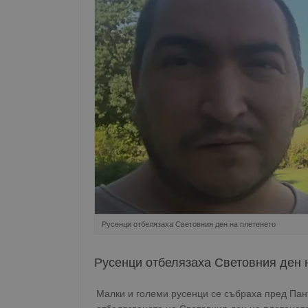
Русенци отбелязаха Световния ден на плетенето
Русенци отбелязаха Световния ден 
Малки и големи русенци се събраха пред Пант