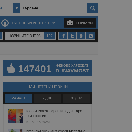
И
РУСЕНСКИ РЕПОРТЕРИ
СНИМАЙ
НОВИНИТЕ ВЧЕРА
107
147401
ФЕНОВЕ ХАРЕСВАТ
DUNAVMOST
НАЙ-ЧЕТЕНИ НОВИНИ
24 ЧАСА
7 ДНИ
30 ДНИ
Георги Рачев: Горещини до второ
пришествие
10:15 | 7.8.2026 г.
Русенски музикант смеси Металика