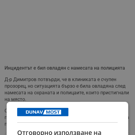
Инцидентът е бил овладян с намесата на полицията
Д-р Димитров потвърди, че в клиниката е счупен
прозорец, но ситуацията бързо е била овладяна след
намесата на охраната и полицаите, които пристигнали
на място.
След като обстановката се успокоила, родителите не
поискали аутопсия и тялото на детето е освободено за
погребение в Ботевград.
Отговорно използване на