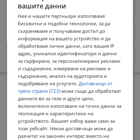
вашите данни
Следвай ни в Google News
→
Ние и нашите партньори използваме
бисквитки и подобни технологии, за да
съхраняваме и получаваме достъп до
Предпочитани източници
→
информация на вашето устройство и да
обработваме лични данни, като вашия IP
адрес, уникални идентификатори и данни
Изпращайте снимки и информация на
news@dunavmost.com
за сърфиране, за персонализирани реклами
и съдържание, измерване на реклами и
съдържание, анализ на аудиторията и
РЕКЛАМА
подобряване на услугите.
Доставчици от
трети страни (723)
може също да обработват
данните ви за тези и други цели,
включително използване на точни данни за
геолокация и характеристики на
устройството. Вашият избор важи само за
този уебсайт. Някои доставчици може да
разчитат на законен интерес вместо на