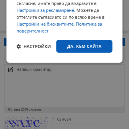
съгласие; имате право да възразите в
Настройки за рекламиране
. Можете да
оттеглите съгласието си по всяко време в
Настройки на бисквитките
.
Политика за
поверителност
Напиши коментар!
НАСТРОЙКИ
ДА, КЪМ САЙТА
Строго
Ефективност
необходимо
Таргетиране
Функционалност
Остават
2000
символа
Некласифицирани
ОБНОВИ
Поради зачестилите злоупотреби в сайта, за да оставите анонимен
коментар или да гласувате изискваме да се идентифицирате с