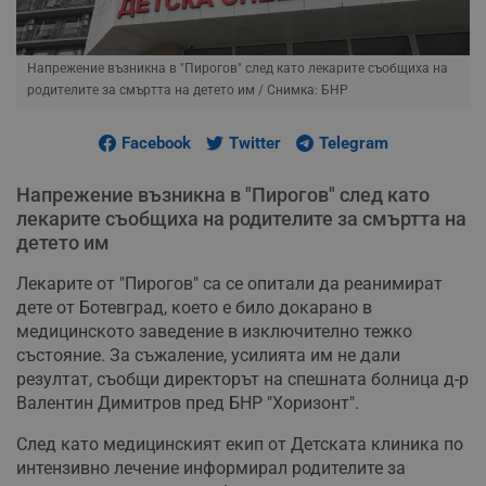
Напрежение възникна в "Пирогов" след като лекарите съобщиха на
родителите за смъртта на детето им
/ Снимка: БНР
Facebook
Twitter
Telegram
Напрежение възникна в "Пирогов" след като
лекарите съобщиха на родителите за смъртта на
детето им
Лекарите от "Пирогов" са се опитали да реанимират
дете от Ботевград, което е било докарано в
медицинското заведение в изключително тежко
състояние. За съжаление, усилията им не дали
резултат, съобщи директорът на спешната болница д-р
Валентин Димитров пред БНР "Хоризонт".
След като медицинският екип от Детската клиника по
интензивно лечение информирал родителите за