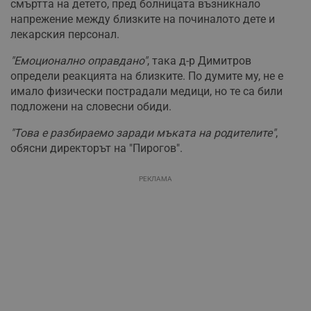
смъртта на детето, пред болницата възникнало
напрежение между близките на починалото дете и
лекарския персонал.
"Емоционално оправдано"
, така д-р Димитров
определи реакцията на близките. По думите му, не е
имало физически пострадали медици, но те са били
подложени на словесни обиди.
"Това е разбираемо заради мъката на родителите"
,
обясни директорът на "Пирогов".
РЕКЛАМА