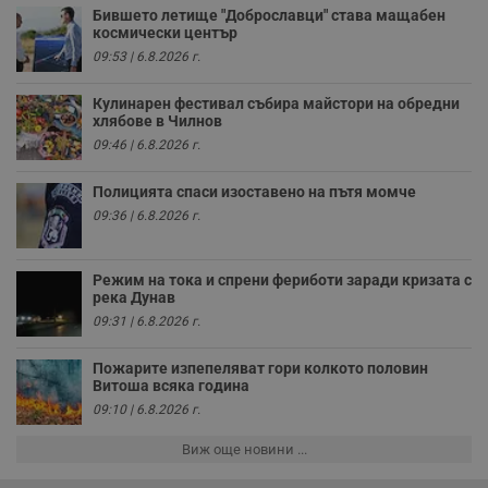
н
Бившето летище "Доброславци" става мащабен
п
космически център
к
ч
09:53 | 6.8.2026 г.
п
с
б
Кулинарен фестивал събира майстори на обредни
хлябове в Чилнов
__cf_bm
29
Т
Cloudflare Inc.
09:46 | 6.8.2026 г.
минути
с
.twitter.com
59
р
секунди
м
Полицията спаси изоставено на пътя момче
б
о
09:36 | 6.8.2026 г.
у
п
о
и
Режим на тока и спрени фериботи заради кризата с
т
река Дунав
receive-cookie-deprecation
.hit.gemius.pl
1 година
Т
09:31 | 6.8.2026 г.
с
с
н
Пожарите изпепеляват гори колкото половин
н
Витоша всяка година
п
б
09:10 | 6.8.2026 г.
п
с
Виж още новини ...
о
с
а