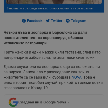
Започнало е разследване как точно животните са се заразили
Facebook
Twitter
Telegram
Четири лъва в зоопарка в Барселона са дали
положителен тест за коронавирус, обявиха
испанските ветеринари
Трите женски и един мъжки били тествани, след като
ветеринарите забелязали, че имат леки симптоми.
Двама служители на зоопарка също са положителни
за вируса. Започнало е разследване как точно
животните са се заразили, съобщава
NOVA
. Това е
едва вторият подобен случай, при който големи котки
се заразяват с Ковид-19.
Следвай ни в Google News
→