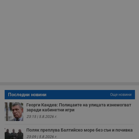
Таргетиране
Функционалност
Некласифицирани
Строго необходимо
Ефективност
Таргетиране
Функционалност
Последни новини
Некласифицирани
Още новини
Георги Кандев: Полицаите на улицата изнемогват
Строго необходимите бисквитки позволяват основната
заради кабинетни игри
функционалност на уебсайта, като потребителско
влизане и управление на акаунта. Уебсайтът не може да
23:15 | 5.8.2026 г.
се използва правилно без строго необходими
бисквитки.
Поляк преплува Балтийско море без сън и почивка
Валиден
23:09 | 5.8.2026 г.
Име
Доставчик
/
Домейн
О