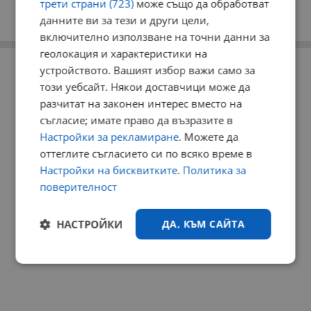
трети страни (723)
може също да обработват
данните ви за тези и други цели,
включително използване на точни данни за
геолокация и характеристики на
РЕКЛАМА
устройството. Вашият избор важи само за
този уебсайт. Някои доставчици може да
разчитат на законен интерес вместо на
съгласие; имате право да възразите в
Настройки за рекламиране
. Можете да
оттеглите съгласието си по всяко време в
Настройки на бисквитките
.
Политика за
поверителност
НАСТРОЙКИ
ДА, КЪМ САЙТА
Строго
Ефективност
необходимо