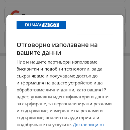
Предпочитани източници
→
Изпращайте снимки и информация на
news@dunavmost.com
Отговорно използване на
вашите данни
РЕКЛАМА
Ние и нашите партньори използваме
бисквитки и подобни технологии, за да
съхраняваме и получаваме достъп до
информация на вашето устройство и да
обработваме лични данни, като вашия IP
адрес, уникални идентификатори и данни
за сърфиране, за персонализирани реклами
и съдържание, измерване на реклами и
съдържание, анализ на аудиторията и
подобряване на услугите.
Доставчици от