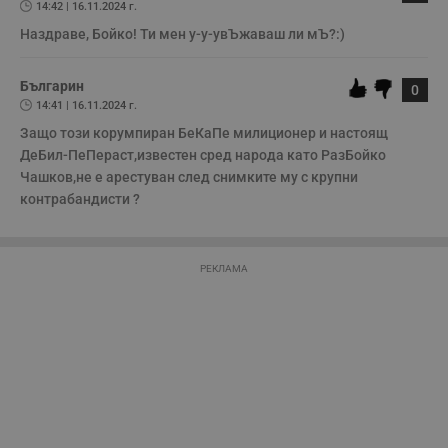
14:42 | 16.11.2024 г.
Наздраве, Бойко! Ти мен у-у-увЪжаваш ли мЪ?:)
Българин
0
14:41 | 16.11.2024 г.
Строго необходимо
Ефективност
Защо този корумпиран БеКаПе милиционер и настоящ 
Таргетиране
Функционалност
ДеБил-ПеПераст,известен сред народа като РазБойко 
Некласифицирани
Чашков,не е арестуван след снимките му с крупни 
контрабандисти ? 
Строго необходимите бисквитки позволяват основната
функционалност на уебсайта, като потребителско
влизане и управление на акаунта. Уебсайтът не може да
се използва правилно без строго необходими
бисквитки.
РЕКЛАМА
Валиден
Име
Доставчик
/
Домейн
О
до
__RequestVerificationToken
Сесия
Т
Microsoft
п
Corporation
ф
www.dunavmost.com
з
п
и
п
A