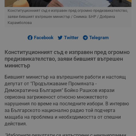
Конституционният съд е изправен пред огромно предизвикателство,
заяви бившият вътрешен министър
/ Снимка: БНР / Добрина
Карамболова
Facebook
Twitter
Telegram
Конституционният съд е изправен пред огромно
предизвикателство, заяви бившият вътрешен
министър
Бившият министър на вътрешните работи и настоящ
депутат от "Продължаваме Промяната -
Демократична България" Бойко Рашков изрази
сериозна загриженост относно множеството
нарушения по време на последните избори. В интервю
за Българското национално радио той подчерта
мащаба на проблема и необходимостта от спешни
действия.
"Изборните резултати са изпъстрени с неизчерпаеми