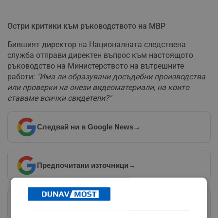
Остри критики към ръководството на МВР
Бившият директор на Националната следствена
служба отправи директен въпрос към настоящото
ръководство на Министерството на вътрешните
работи:
"Има ли образувани досъдебни производства
или проверки на онези видеоматериали, на които
ставаме всички свидетели?"
Следвай ни в Google News
→
Предпочитани източници
→
Изпращайте снимки и информация на
news@dunavmost.com