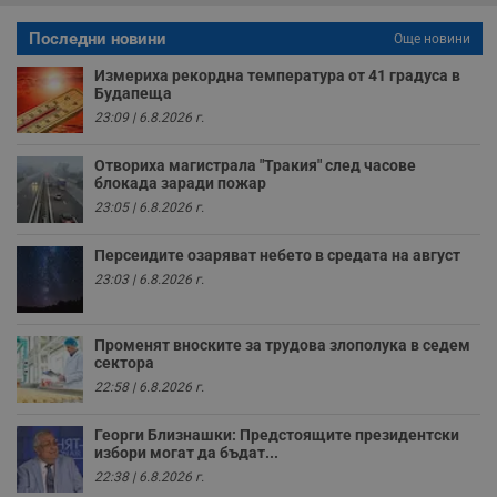
р
п
Последни новини
Още новини
н
п
к
Измериха рекордна температура от 41 градуса в
ч
Будапеща
п
23:09 | 6.8.2026 г.
с
б
Отвориха магистрала "Тракия" след часове
__cf_bm
29
Т
Cloudflare Inc.
минути
с
блокада заради пожар
.twitter.com
59
р
23:05 | 6.8.2026 г.
секунди
м
б
о
Персеидите озаряват небето в средата на август
у
п
23:03 | 6.8.2026 г.
о
и
т
Променят вноските за трудова злополука в седем
receive-cookie-deprecation
.hit.gemius.pl
1 година
Т
сектора
с
с
22:58 | 6.8.2026 г.
н
н
п
Георги Близнашки: Предстоящите президентски
б
избори могат да бъдат...
п
22:38 | 6.8.2026 г.
с
о