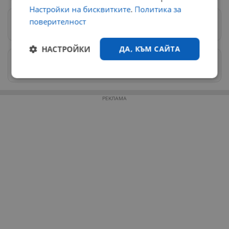
Настройки на бисквитките
.
Политика за
поверителност
Предпочитани източници
→
НАСТРОЙКИ
ДА, КЪМ САЙТА
Изпращайте снимки и информация на
news@dunavmost.com
Строго
Ефективност
необходимо
РЕКЛАМА
Таргетиране
Функционалност
Некласифицирани