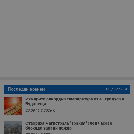
у
и
ф
н
м
Т
и
п
у
з
б
VISITOR_PRIVACY_METADATA
5 месеца
Т
YouTube
4
с
.youtube.com
седмици
с
с
п
и
п
т
в
с
Последни новини
Още новини
з
с
Измериха рекордна температура от 41 градуса в
п
Будапеща
о
р
23:09 | 6.8.2026 г.
п
н
п
Отвориха магистрала "Тракия" след часове
к
блокада заради пожар
ч