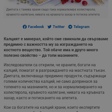
Диетата с такива храни също така нормализира холестерола,
кръвното налягане, нивата на кръвната захар и потиска апетита
Facebook
Twitter
Telegram
Калцият е минерал, който сме свикнали да свързваме
предимно с важността му за изграждането на
костното вещество. Той обаче има и друго много
полезно свойство – да топи мазнините.
Изследователи са открили, че храните, богати на
калций, помагат в разграждането на мастната тъкан.
Диетата, включваща предимно продукти, съдържащи
големи количества калций, не само допринася за
топенето на мазнините, но и за нормализирането на
холестерола, кръвното налягане, нивата на кръвната
захар, както и потискането на апетита.
Кои са богатите на калций храни, които експертите