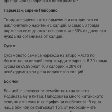
препоръчват в борбата с килограмите?
Пармезан, сирене Пекорино
Твърдите сирена като пармезана и пекориното са
изключително наситени с калций. В само 30 грама
пармезан се съдържат невероятните 30% от дневната
нужда на организма от калций.
Сусам
Сусамовото семе се нарежда на второ място по
богатство на калций след твърдите сирена. В 30 грама
сусам се съдържат 160 калории и 28% от
необходимото за деня количество калций.
Бок чой
Бок чой е зеленчук от семейството на зелето.
Родината му е Китай. Наподобява много китайското
зеле, но има своите специфични особености. В една
чаша бок чой се съдържат 16% от необходимите