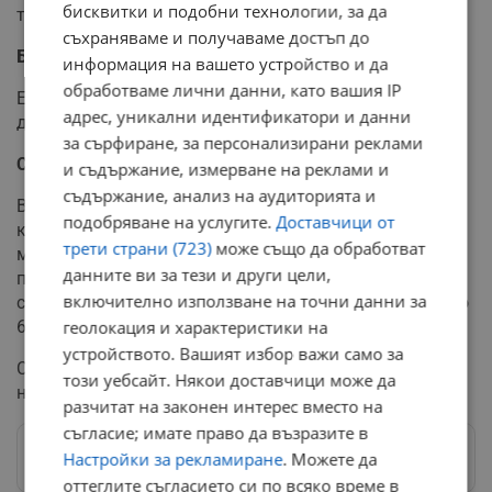
бисквитки и подобни технологии, за да
тялото 8% от нужния калций.
съхраняваме и получаваме достъп до
Броколи
информация на вашето устройство и да
обработваме лични данни, като вашия IP
Една чаша броколи, съдържащи едва 55 калории,
адрес, уникални идентификатори и данни
доставят около 6% от калция за деня.
за сърфиране, за персонализирани реклами
Спанак
и съдържание, измерване на реклами и
съдържание, анализ на аудиторията и
Въпреки че спанакът е сред най-често посочваните
подобряване на услугите.
Доставчици от
като добри източници на калций, той не може да се
трети страни (723)
може също да обработват
мери с пармезана и сусама. Въпреки това е много
данните ви за тези и други цели,
полезен, тъй като цели 2 чаши пресен спанак
включително използване на точни данни за
съдържат едва 14 калории, а доставят приблизително
геолокация и характеристики на
6% от дневния калций.
устройството. Вашият избор важи само за
Спанакът е полезен и защото понижава риска от рак,
този уебсайт. Някои доставчици може да
намалява кръвното налягане, кръвната захар.
разчитат на законен интерес вместо на
съгласие; имате право да възразите в
Настройки за рекламиране
. Можете да
Следвай ни в Google News
→
оттеглите съгласието си по всяко време в