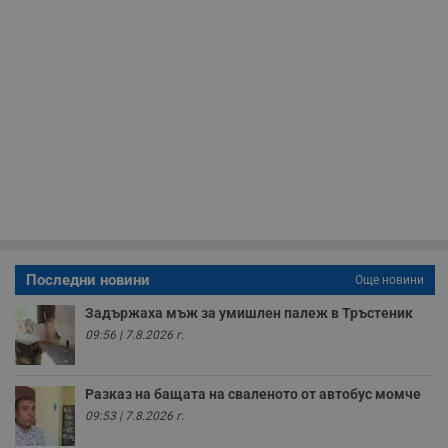
с
с
н
н
п
б
п
с
о
с
а
р
у
з
з
п
ASP.NET_SessionId
Сесия
Т
Microsoft
с
Corporation
D
www.dunavmost.com
Последни новини
Още новини
п
и
Задържаха мъж за умишлен палеж в Тръстеник
т
к
09:56 | 7.8.2026 г.
п
и
у
р
Разказ на бащата на сваленото от автобус момче
к
п
09:53 | 7.8.2026 г.
д
д