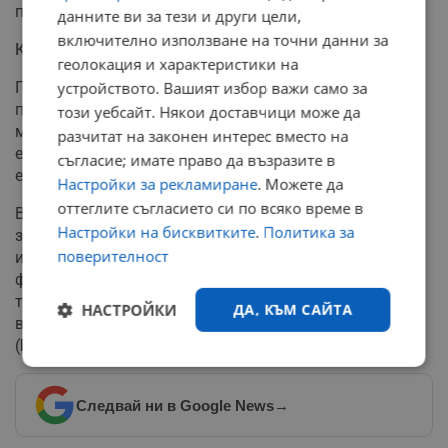
процесът е извършен без такси за клиентите.
данните ви за тези и други цели,
включително използване на точни данни за
Какво следва?
геолокация и характеристики на
Периодът на "двойно обращение", в който можем да
устройството. Вашият избор важи само за
плащаме и с левове, и с евро, ще продължи само един
този уебсайт. Някои доставчици може да
месец – до 31 януари 2026 г. След тази дата
разчитат на законен интерес вместо на
единственото законно платежно средство остава
съгласие; имате право да възразите в
еврото.
Настройки за рекламиране
. Можете да
оттеглите съгласието си по всяко време в
Важно е гражданите да знаят, че "гратисният период"
Настройки на бисквитките
.
Политика за
за безплатна смяна на пари в брой на каса в банките
поверителност
има краен срок –
30 юни 2026 г.
След тази дата
финансовите институции ще имат право да налагат
такси за услугата, а безплатна обмяна ще бъде
НАСТРОЙКИ
ДА, КЪМ САЙТА
възможна единствено в Българската народна банка
(БНБ).
Строго
Ефективност
необходимо
Следвай ни в Google News
→