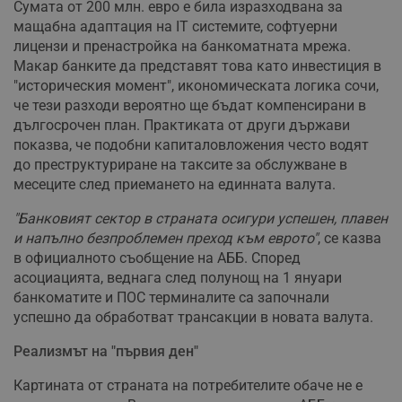
Сумата от 200 млн. евро е била изразходвана за
мащабна адаптация на IT системите, софтуерни
лицензи и пренастройка на банкоматната мрежа.
Макар банките да представят това като инвестиция в
"историческия момент", икономическата логика сочи,
че тези разходи вероятно ще бъдат компенсирани в
дългосрочен план. Практиката от други държави
показва, че подобни капиталовложения често водят
до преструктуриране на таксите за обслужване в
месеците след приемането на единната валута.
"Банковият сектор в страната осигури успешен, плавен
и напълно безпроблемен преход към еврото"
, се казва
в официалното съобщение на АББ. Според
асоциацията, веднага след полунощ на 1 януари
банкоматите и ПОС терминалите са започнали
успешно да обработват трансакции в новата валута.
Реализмът на "първия ден"
Картината от страната на потребителите обаче не е