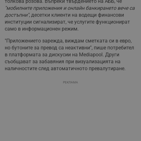
толкова розова. Въпреки твърдението на АББ, че
"мобилните приложения и онлайн банкирането вече са
достъпни"
, десетки клиенти на водещи финансови
институции сигнализират, че услугите функционират
само в информационен режим.
"Приложението зарежда, виждам сметката си в евро,
но бутоните за превод са неактивни", пише потребител
в платформата за дискусии на Mediapool. Други
съобщават за забавяния при визуализацията на
наличностите след автоматичното превалутиране.
РЕКЛАМА