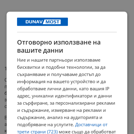
Отговорно използване на
вашите данни
Ние и нашите партньори използваме
бисквитки и подобни технологии, за да
1 милиард лева в "12 без 5"
съхраняваме и получаваме достъп до
Страхът от грешки или злоупотреби при обмяната на
информация на вашето устройство и да
пари в брой е накарал българите да предприемат
обработваме лични данни, като вашия IP
безпрецедентни действия в последния момент. Само
адрес, уникални идентификатори и данни
за два работни дни – 29 и 30 декември 2025 г., по
за сърфиране, за персонализирани реклами
сметките са били внесени над 1 милиард лева.
и съдържание, измерване на реклами и
съдържание, анализ на аудиторията и
Всички тези средства са били превалутирани
автоматично през нощта на 1 януари по фиксирания
подобряване на услугите.
Доставчици от
курс 1.95583 лева за 1 евро. От АББ подчертават, че
трети страни (723)
може също да обработват