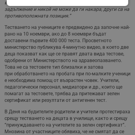
виждания - едни колеги твърдят, че не е тяхно
Строго
Ефективност
задължение и никой не може да ги накара, други са на
необходимо
противоположната позиция.”
Тестването на учениците е предвидено да започне най-
рано на 10 ноември, ако до 8 ноември бъдат
Таргетиране
Функционалност
доставени първите 400 000 теста. Просветното
министерство публикува 4-минутно видео, в което две
деца показват как ще се правят двата вида тестове,
Некласифицирани
одобрени от Министерството на здравеопазването.
Това не са тестовете тип близалки и затова
при обработването на пробата при по-малките ученици
е необходима помощ от възрастен човек. Учители,
педагогически персонал, медиатори и др., които ще
помагат за тестовете, трябва да притежават зелен
сертификат или резултати от антигенен тест.
Строго необходимо
Ефективност
Таргетиране
Функционалност
В Деня на будителите родители и учители протестираха
срещу тестването на децата в училище, както и срещу
Некласифицирани
“принуждаването на учителите за зелен сертификат”.
Строго необходимите бисквитки позволяват основната
Мнозина от участниците обявиха, че не смятат да се
функционалност на уебсайта, като потребителско