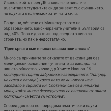
Иванов, който пред ДВ споделя, че винаги е
възпитавал студентите си да живеят със съзнанието,
че науката е най-демократичната сила.
По данни, обявени от Министерството на
образованието, ваксинираните учители в България са
над 40%. Това е два пъти над средното ниво за
страната, но пак е недостатъчно.
"Превърнати сме в някакъв азиатски анклав"
Много са причините за отказите от ваксинация без
медицински основания - учителите са извадка на
нашето общество, казва д-р Христо Иванов. “
В
последните години забравихме завещанието
:
“Напред,
науката е слънце”, което като че ли никога не е
засядало в сърцата ни. Спотаили сме се в някакъв
мрак, който много безскрупулно се използва от някои
политици - смъртта ги устройва”.
Според доктора по природоматематически науки