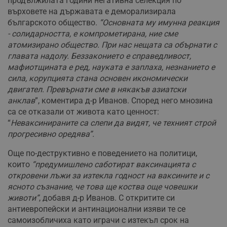
продължилата години негативна селекция по
върховете на държавата е деморализирала
българското общество.
“Основната му имунна реакция
- солидарността, е компрометирана, ние сме
атомизирано общество. При нас нещата са обърнати с
главата надолу. Беззаконието е справедливост,
мафиотщината е ред, науката е заплаха, незнанието е
сила, корупцията стана основен икономически
двигател. Превърнати сме в някакъв азиатски
анклав
”, коментира д-р Иванов. Според него мнозина
са се отказали от живота като ценност:
“
Неваксинираните са слепи да видят, че техният строй
прогресивно оредява”.
Още по-деструктивно е поведението на политици,
които
“предумишлено саботират ваксинацията с
откровени лъжи за изтекла годност на ваксините и с
ясното съзнание, че това ще коства още човешки
животи”
, добавя д-р Иванов. С откритите си
антиевропейски и антинационални изяви те се
самоизобличиха като играчи с изтекъл срок на