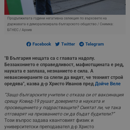
Продължилата години негативна селекция по върховете на
държавата е деморализирала българското общество
/ Снимка:
БГНЕС / Архив
Facebook
Twitter
Telegram
"В България нещата са с главата надолу.
Беззаконието е справедливост, мафиотщината е ред,
науката е заплаха, незнанието е сила. А
неваксинираните са слепи да видят, че техният строй
оредява", казва д-р Христо Иванов пред
Дойче Веле
“Защо българските учители с отказа си от ваксинация
срещу Ковид-19 рушат доверието в науката и
просвещението у подрастващите? Смятат ли, че така
отговарят на призванието си да бъдат будители?”
Този въпрос задава квантовият физик и
университетски преподавател д-р Христо