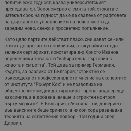
политическа годност, казва университетският
преподавател. Закономерно е, смята той, стоката с
изтекъл срок на годност да бъде свалена от рафтовете
на държавното управление и на нейно място да
заредим ново, свежо и просветено попълнение.
Като цяло партиите действат плахо, снишават се - или
стигат до арогантен популизъм, атакувайки в съда
зеления сертификат, констатира д-р Христо Иванов,
определяйки това като “избирателна търговия с
живота и смъртта”. Той дава за пример Германия,
където, за разлика от България, “стриктно се
ръководеха от професионалното мнение на експертите
от института “Роберт Кох” и не позволиха на
обществените медии да тиражират пропаганда срещу
ваксините, а в добавка имаше и стриктен контрол
върху мерките”. В България, обяснява той, доверието
във ваксините беше сринато, а някои хора развиваха
теорията на естествения подбор - 150 години след
Дарвин.