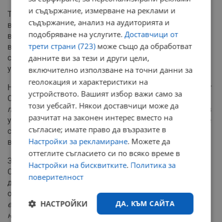
и съдържание, измерване на реклами и
Тe са специалистите в областта на медицината и
съдържание, анализ на аудиторията и
въпреки всичко правят препоръки да не се поставят
подобряване на услугите.
Доставчици от
ваксини, коментира Стаматов пред ДВ. Това оказва
трети страни (723)
може също да обработват
влияние, смята той, тъй като в едно общество най-
силни при подобна пандемия са лекарите, а след тях -
данните ви за тези и други цели,
учените и хората с академичен опит.
включително използване на точни данни за
геолокация и характеристики на
На въпрос как убеждава колегите си да се ваксинират
устройството. Вашият избор важи само за
Стаматов отговаря:
“С личен пример и елегантен
този уебсайт. Някои доставчици може да
подход към всеки един от колегите”.
Но обяснява, че в
разчитат на законен интерес вместо на
училището, което управлява, половината от учителите
съгласие; имате право да възразите в
са под 30 години и не са особено мотивирани да се
Настройки за рекламиране
. Можете да
ваксинират.
оттеглите съгласието си по всяко време в
Заповедта на министъра на здравеопазването д-р
Настройки на бисквитките
.
Политика за
Стойчо Кацаров, която включва и тестване на децата
поверителност
два пъти седмично, определено създава напрежение,
обяснява още Стаматов. “
Нововъведението в
НАСТРОЙКИ
ДА, КЪМ САЙТА
ежедневната работа на учителите с реализиране на
наблюдение на тестването доведе до разнопосочни