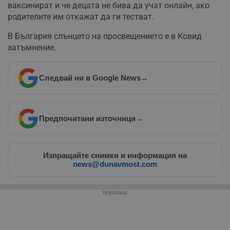
ваксинират и че децата не бива да учат онлайн, ако
влизане и управление на акаунта. Уебсайтът не може да
се използва правилно без строго необходими
родителите им откажат да ги тестват.
бисквитки.
В България слънцето на просвещението е в Ковид
Валиден
Име
Доставчик
/
Домейн
О
затъмнение.
до
__RequestVerificationToken
Сесия
Т
Microsoft
п
Corporation
ф
www.dunavmost.com
Следвай ни в Google News
→
з
п
и
п
A
Предпочитани източници
→
т
е
д
н
п
Изпращайте снимки и информация на
с
у
news@dunavmost.com
и
ф
н
м
РЕКЛАМА
Т
и
п
у
з