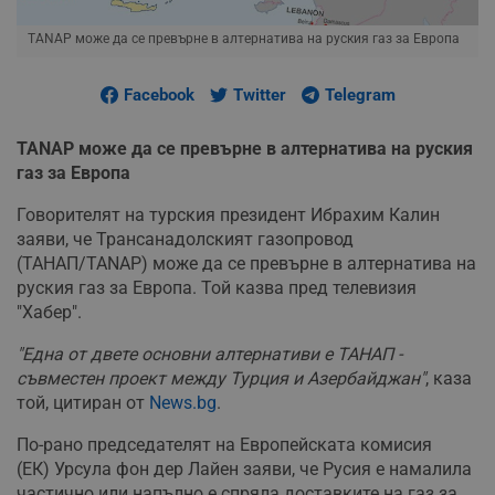
TANAP може да се превърне в алтернатива на руския газ за Европа
Facebook
Twitter
Telegram
TANAP може да се превърне в алтернатива на руския
газ за Европа
Говорителят на турския президент Ибрахим Калин
заяви, че Трансанадолският газопровод
(ТАНАП/TANAP) може да се превърне в алтернатива на
руския газ за Европа. Той казва пред телевизия
"Хабер".
"Една от двете основни алтернативи е ТАНАП -
съвместен проект между Турция и Азербайджан"
, каза
той, цитиран от
News.bg
.
По-рано председателят на Европейската комисия
(ЕК) Урсула фон дер Лайен заяви, че Русия е намалила
частично или напълно е спряла доставките на газ за