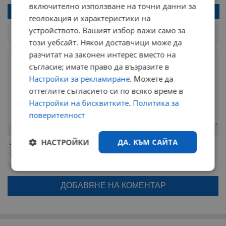
включително използване на точни данни за
Напиши коментар!
геолокация и характеристики на
устройството. Вашият избор важи само за
този уебсайт. Някои доставчици може да
разчитат на законен интерес вместо на
съгласие; имате право да възразите в
Настройки за рекламиране
. Можете да
оттеглите съгласието си по всяко време в
Настройки на бисквитките
.
Политика за
поверителност
Остават
2000
символа
НАСТРОЙКИ
ДА, КЪМ САЙТА
ОБНОВИ
Поради зачестилите злоупотреби в сайта, за да оставите анонимен
коментар или да гласувате изискваме да се идентифицирате с
google акаунт.
Строго
Ефективност
необходимо
Натискайки на бутона "Вход с google" по-долу, коментарът ви ще
бъде публикуван анонимно под псевдонима който сте попълнили
по-горе в полето "Твоето име". Никаква лична информация за вас
няма да бъде съхранявана при нас или показвана на други
потребители.
Таргетиране
Функционалност