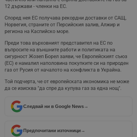
12 държави - членки на ЕС.
Според нея ЕС получава рекордни доставки от САЩ,
Норвегия, страните от Персийския залив, Алжир и
региона на Каспийско море.
Преди това върховният представител на ЕС по
въпросите на външните работи и политиката на
сигурност Жозеп Борел заяви, че Европейският съюз
(ЕС) е намалил наполовина покупките си на природен
газ от Русия от началото на конфликта в Украйна.
Той подчерта, че от европейската икономика не може
да се изисква "да спре да купува газ за една нощ".
Следвай ни в Google News
→
Предпочитани източници
→