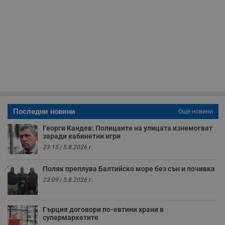
п
Corporation
ф
www.dunavmost.com
з
п
и
п
A
т
е
д
н
п
с
у
и
ф
Последни новини
Още новини
н
м
Георги Кандев: Полицаите на улицата изнемогват
Т
и
заради кабинетни игри
п
23:15 | 5.8.2026 г.
у
з
б
Поляк преплува Балтийско море без сън и почивка
VISITOR_PRIVACY_METADATA
5 месеца
Т
YouTube
23:09 | 5.8.2026 г.
4
с
.youtube.com
седмици
с
с
п
Гърция договори по-евтини храни в
и
супермаркетите
п