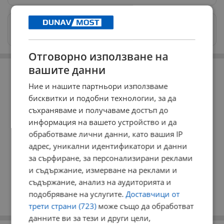
Изпращайте снимки и информация на
news@dunavmost.com
Отговорно използване на
РЕКЛАМА
вашите данни
Ние и нашите партньори използваме
бисквитки и подобни технологии, за да
съхраняваме и получаваме достъп до
информация на вашето устройство и да
обработваме лични данни, като вашия IP
адрес, уникални идентификатори и данни
за сърфиране, за персонализирани реклами
и съдържание, измерване на реклами и
съдържание, анализ на аудиторията и
подобряване на услугите.
Доставчици от
трети страни (723)
може също да обработват
данните ви за тези и други цели,