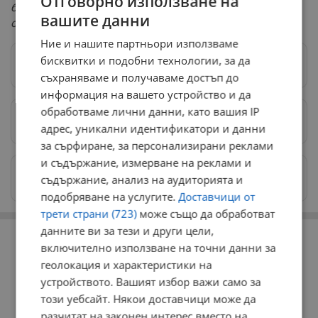
Отговорно използване на
боен арсенал от държава, за която се смята, че все
вашите данни
още не притежава такъв"
.
Ние и нашите партньори използваме
бисквитки и подобни технологии, за да
Следвай ни в Google News
→
съхраняваме и получаваме достъп до
информация на вашето устройство и да
обработваме лични данни, като вашия IP
Предпочитани източници
→
адрес, уникални идентификатори и данни
за сърфиране, за персонализирани реклами
и съдържание, измерване на реклами и
Изпращайте снимки и информация на
съдържание, анализ на аудиторията и
news@dunavmost.com
подобряване на услугите.
Доставчици от
трети страни (723)
може също да обработват
РЕКЛАМА
данните ви за тези и други цели,
включително използване на точни данни за
геолокация и характеристики на
устройството. Вашият избор важи само за
този уебсайт. Някои доставчици може да
разчитат на законен интерес вместо на