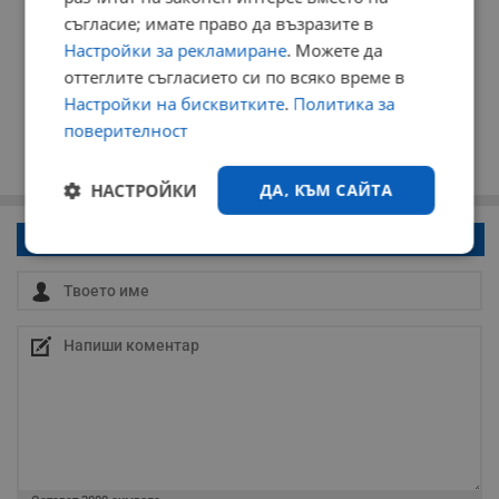
съгласие; имате право да възразите в
Настройки за рекламиране
. Можете да
оттеглите съгласието си по всяко време в
Настройки на бисквитките
.
Политика за
поверителност
НАСТРОЙКИ
ДА, КЪМ САЙТА
Напиши коментар!
Строго
Ефективност
необходимо
Таргетиране
Функционалност
Некласифицирани