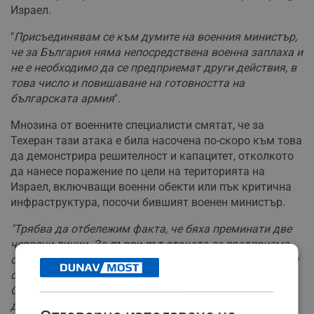
Израел.
"
Присъединявам се към думите на военния министър,
че за България няма непосредствена военна заплаха и
не е необходимо да се предприемат други действия, в
това число и повишаване на готовността на
българската армия
".
Мнозина от военните специалисти смятат, че за
Техеран тази атака е била насочена по-скоро към това
да демонстрира решителност и капацитет, отколкото
да нанесе поражение по цели на територията на
Израел, включващи военни обекти или пък критична
инфраструктура, посочи бившият военен министър.
"Трябва да отбележим факта, че бяха преминати две
червени линии. За първи път атаката се предприема
от територията на Иран. Досега атаките срещу Израел
се осъществяваха от иранските проксита в Ирак,
Сирия, Ливан и Йемен. За първи път се атакува и
държава, която по всички оценки притежава ядрен