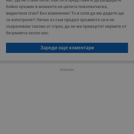
нас. Да не стане беля. Как си я представяте да раздадете 
п
н
бойно оръжие в момента на цялата поколенческа, 
п
видиотена сган? Без извинение! То и сопи да им дадете ще 
к
ч
се изпотрепят! Лично аз съм предал оръжието си и не 
п
съхранявам такова от страх, да не ми превъртят нервите от 
с
б
безумията около нас.
__cf_bm
29
Т
Cloudflare Inc.
минути
с
.twitter.com
Зареди още коментари
59
р
секунди
м
б
о
у
п
РЕКЛАМА
о
и
т
receive-cookie-deprecation
.hit.gemius.pl
1 година
Т
с
с
н
н
п
б
п
с
о
с