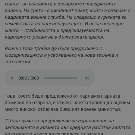
място - на условията в казармите и казармените
райони. На трето - социалният пакет, който е свързан с
кадровата военна служба. На следващо е грижата за
семействата на воненослужещите. И не на последно
място – стабилността и предсказуемостта на
кариерното развитие в българската армия.
Всичко това трябва да бъде придружено с
модернизацията и усвояването на нова техника и
технологии
".
Това, което беше предложено от парламентарната
Комисия по отбрана, е стъпка, която трябва да оценим
много високо, отбеляза бившият военен министър.
"
Става дума за предложение за изравняване на
заплащането в армията със средната работна заплата
за страната, което да се прилага от януари