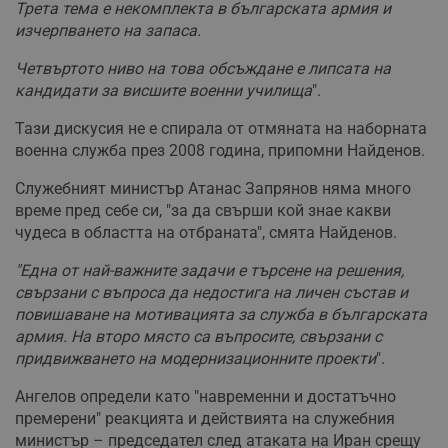
Трета тема е некомплекта в българската армия и
изчерпването на запаса.
Четвъртото ниво на това обсъждане е липсата на
кандидати за висшите военни училища
".
Тази дискусия не е спирала от отмяната на наборната
военна служба през 2008 година, припомни Найденов.
Служебният министър Атанас Запрянов няма много
време пред себе си, "за да свърши кой знае какви
чудеса в областта на отбраната", смята Найденов.
"Една от най-важните задачи е търсене на решения,
свързани с въпроса да недостига на личен състав и
повишаване на мотивацията за служба в българската
армия. На второ място са въпросите, свързани с
придвижването на модернизационните проекти
".
Ангелов определи като "навременни и достатъчно
премерени" реакцията и действията на служебния
министър – председател след атаката на Иран срещу