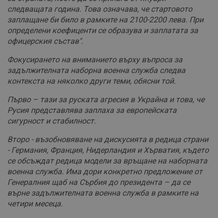
следващата година. Това означава, че стартовото
заплащане би било в рамките на 2100-2200 лева. При
определени коефиценти се образува и заплатата за
офицерския състав".
Фокусирането на вниманието върху въпроса за
задължителната наборна военна служба следва
контекста на няколко други теми, обясни той.
Първо – тази за руската агресия в Украйна и това, че
Русия представлява заплаха за европейската
сигурност и стабилност.
Второ - възобновяване на дискусията в редица страни
- Германия, Франция, Нидерландия и Хърватия, където
се обсъждат редица модели за връщане на наборната
военна служба. Има дори конкретно предложение от
Генералния щаб на Сърбия до президента – да се
върне задължителната военна служба в рамките на
четири месеца.