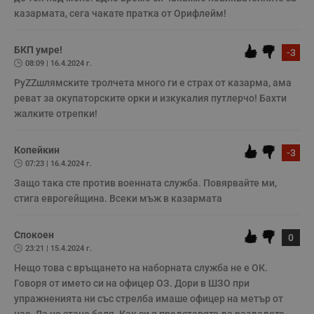
е
казармата, сега чакате пратка от Орифлейм!
д
н
п
с
БКП умре!
-3
у
и
08:09 | 16.4.2024 г.
ф
н
РуZZшлямските тролчета много ги е страх от казарма, ама 
м
реват за окупаторските орки и изкукалия путлерчо! Бахти 
Т
и
жалките отрепки!
п
у
з
Копейкин
б
-3
07:23 | 16.4.2024 г.
VISITOR_PRIVACY_METADATA
5 месеца
Т
YouTube
4
с
.youtube.com
Защо така сте против военната служба. Повярвайте ми, 
седмици
с
стига еврогейщина. Всеки мъж в казармата
с
п
и
п
Спокоен
0
т
23:21 | 15.4.2024 г.
в
с
Нещо това с връщането на наборната служба не е ОК. 
з
с
Говоря от името си на офицер ОЗ. Дори в ШЗО при 
п
упражненията ни със стрелба имаше офицер на метър от 
о
р