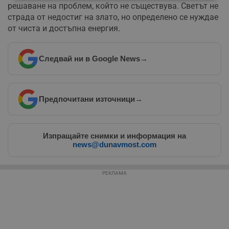
Строго
Ефективност
решаване на проблем, който не съществува. Светът не
необходимо
страда от недостиг на злато, но определено се нуждае
от чиста и достъпна енергия.
Таргетиране
Функционалност
Следвай ни в Google News
→
Некласифицирани
Предпочитани източници
→
Изпращайте снимки и информация на
news@dunavmost.com
Строго необходимо
Ефективност
РЕКЛАМА
Таргетиране
Функционалност
Некласифицирани
Строго необходимите бисквитки позволяват основната
функционалност на уебсайта, като потребителско
влизане и управление на акаунта. Уебсайтът не може да