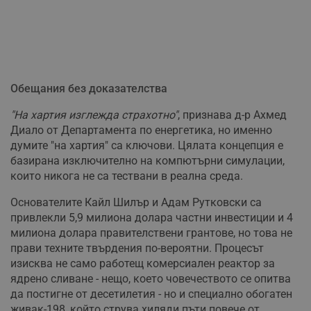
Обещания без доказателства
"На хартия изглежда страхотно"
, признава д-р Ахмед
Диало от Департамента по енергетика, но именно
думите "на хартия" са ключови. Цялата концепция е
базирана изключително на компютърни симулации,
които никога не са тествани в реална среда.
Основателите Кайл Шилър и Адам Рутковски са
привлекли 5,9 милиона долара частни инвестиции и 4
милиона долара правителствени грантове, но това не
прави техните твърдения по-вероятни. Процесът
изисква не само работещ комерсиален реактор за
ядрено сливане - нещо, което човечеството се опитва
да постигне от десетилетия - но и специално обогатен
живак-198, който струва хиляди пъти повече от