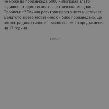
че може да произвежда 5000 килограма злато
годишно от един гигават електрическа мощност.
Проблемът? Такива реактори просто не съществуват,
а златото, което теоретично би било произведено, ще
остане радиоактивно и неизползваемо в продължение
на 17 години.
РЕКЛАМА