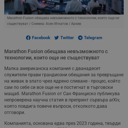
Marathon Fusion обещава невъзможното с технологии, които още не
съществуват
/ Снимка: Асен Игнатов / Архив
Facebook
Twitter
Telegram
Marathon Fusion обещава невъзможното с
технологии, които още не съществуват
Малка американска компания с дванадесет
служители прави грандиозни обещания за превръщане
на живак в злато чрез ядрено сливане - процес, който
сам по себе си все още не е постигнат в търговски
мащаб. Marathon Fusion от Сан Франциско публикува
непроверена научна статия в препринт сървъра arXiv,
която повдига повече въпроси, отколкото дава
отговори.
Компанията, основана едва през 2023 година, твърди