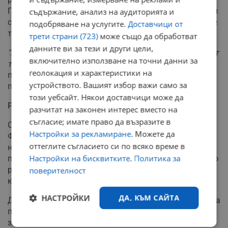
Публикуването в arXiv - сървър за непроверени научни
съдържание, анализ на аудиторията и
статии - вместо в реномирано научно списание също е
подобряване на услугите.
Доставчици от
тревожен сигнал.
трети страни (723)
може също да обработват
данните ви за тези и други цели,
"Ядреното сливане е на тридесет години разстояние от
включително използване на точни данни за
търговска реализация"
, напомнят скептиците, които
геолокация и характеристики на
посочват, че подобни обещания са правени още от
устройството. Вашият избор важи само за
петдесетте години на миналия век.
този уебсайт. Някои доставчици може да
Реалността зад обещанията
разчитат на законен интерес вместо на
съгласие; имате право да възразите в
Средновековните алхимици са мечтаели за
Настройки за рекламиране
. Можете да
Философския камък, който да превръща
оттеглите съгласието си по всяко време в
неблагородни метали в злато. Marathon Fusion
Настройки на бисквитките
.
Политика за
предлага съвременна версия на тази древна мечта, но
реалността остава същата - грандиозни обещания без
поверителност
конкретни резултати.
НАСТРОЙКИ
ДА, КЪМ САЙТА
Докато ядреното сливане наистина има потенциала да
промени света, използването му за производство на
злато изглежда като скъп и неефективен начин за