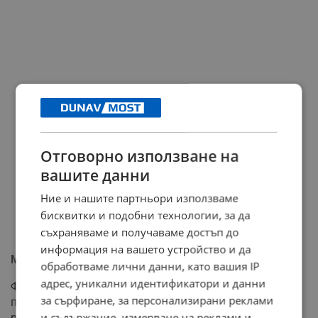
Отговорно използване на
вашите данни
Ние и нашите партньори използваме
бисквитки и подобни технологии, за да
съхраняваме и получаваме достъп до
информация на вашето устройство и да
Маркетингов ход или наука?
обработваме лични данни, като вашия IP
адрес, уникални идентификатори и данни
Фактът, че компанията активно търси инвестиции и
за сърфиране, за персонализирани реклами
публичност, докато нямат дори прототип на работещ
и съдържание, измерване на реклами и
реактор, поражда въпроси за истинските им мотиви.