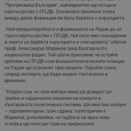
"Прогресивна България", най-вероятно ще потърси
партньорство с ПП-ДБ. Основната пресечна точка
между двете формации би била борбата с корупцията.
"Най-правдоподобната е формацията на Радев да се
търси партньорство с ПП-ДБ, тъй като има съвпадение
в тезата за борбата корупцията и олигархията,"
обясни
проф. Александър Маринов пред Българското
национално радио. Той обаче припомни, че острите
критики на ПП-ДБ към външнополитическите позиции
на Радев ще усложнят преговорите. Подобен съюз,
според експерта, ще бъде изцяло тактически и
временен.
"Убеден съм, че тези избори няма да доведат до
трайно и кардинално решение на кризата в
българската политическа система. Ще има пак избори
– парламентарни, тази година,"
категоричен е
Маринов, допълвайки, че съдбата на една нова
сглобка ще повтори тази на предишните.