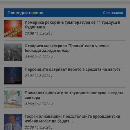
о
с
а
Последни новини
р
Още новини
у
з
Измериха рекордна температура от 41 градуса в
з
Будапеща
п
23:09 | 6.8.2026 г.
ASP.NET_SessionId
Сесия
Т
Microsoft
с
Corporation
D
Отвориха магистрала "Тракия" след часове
www.dunavmost.com
п
блокада заради пожар
и
23:05 | 6.8.2026 г.
т
к
п
Персеидите озаряват небето в средата на август
и
у
23:03 | 6.8.2026 г.
р
к
п
д
Променят вноските за трудова злополука в седем
д
сектора
п
у
22:58 | 6.8.2026 г.
Георги Близнашки: Предстоящите президентски
избори могат да бъдат...
22:38 | 6.8.2026 г.
Доставчик
/
Валиден
Валиден