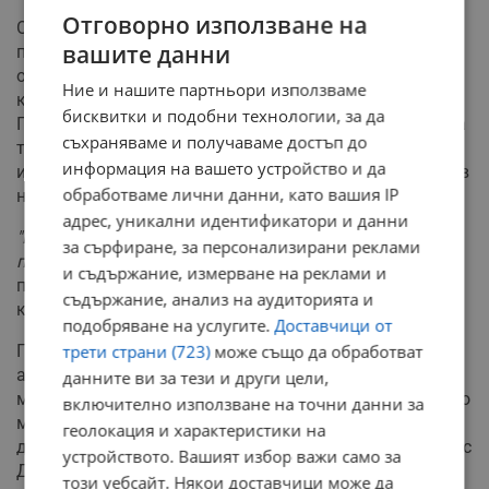
Отговорно използване на
Обществените очаквания към новия политически
вашите данни
проект на бившия държавен глава са огромни, което
означава, че избирателите няма да простят грешки,
Ние и нашите партньори използваме
които се приемат за нормални при другите партии.
бисквитки и подобни технологии, за да
Проф. Маринов подчерта, че новата коалиция тепърва
съхраняваме и получаваме достъп до
трябва да представи конкретна социално-
информация на вашето устройство и да
икономическа програма, тъй като досега Румен Радев
обработваме лични данни, като вашия IP
не е вземал отношение по тези въпроси.
адрес, уникални идентификатори и данни
"Колкото е по-висока изборната активност, толкова
за сърфиране, за персонализирани реклами
по-скромна ще е победата на Радев,"
предупреди
и съдържание, измерване на реклами и
политологът и акцентира върху ключовата роля на
съдържание, анализ на аудиторията и
кандидат-депутатските листи.
подобряване на услугите.
Доставчици от
По отношение на предизборната кампания
трети страни (723)
може също да обработват
анализаторът очаква компромати и тежки битки по
данните ви за тези и други цели,
места. Той прогнозира, че ГЕРБ ще запазят тактическо
включително използване на точни данни за
мълчание спрямо Румен Радев и ПП-ДБ, оставяйки
геолокация и характеристики на
други политически сили да водят фронталната битка с
устройството. Вашият избор важи само за
Делян Пеевски.
този уебсайт. Някои доставчици може да