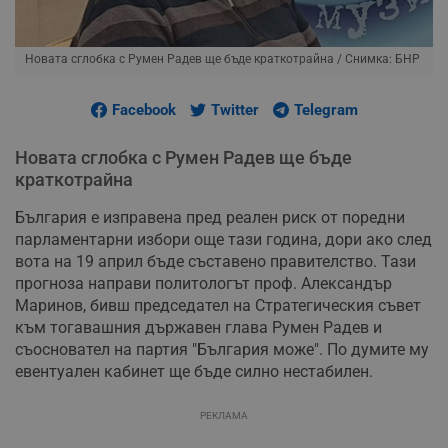
Новата сглобка с Румен Радев ще бъде краткотрайна
/ Снимка: БНР
Facebook
Twitter
Telegram
Новата сглобка с Румен Радев ще бъде
краткотрайна
България е изправена пред реален риск от поредни
парламентарни избори още тази година, дори ако след
вота на 19 април бъде съставено правителство. Тази
прогноза направи политологът проф. Александър
Маринов, бивш председател на Стратегическия съвет
към тогавашния държавен глава Румен Радев и
съосновател на партия "България може". По думите му
евентуален кабинет ще бъде силно нестабилен.
РЕКЛАМА