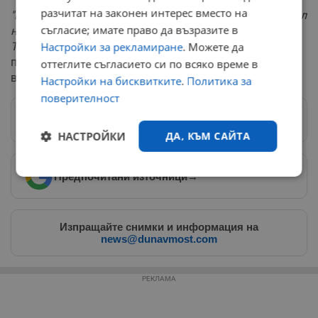
разчитат на законен интерес вместо на
"Не бива да се подценява организационният потенциал
съгласие; имате право да възразите в
на неговата формация и влиянието в редица региони.
Тази формация се готви за сериозна битка,"
заяви
Настройки за рекламиране
. Можете да
проф. Маринов по адрес на Пеевски, изключвайки
оттеглите съгласието си по всяко време в
възможността той да се оттегли от политиката.
Настройки на бисквитките
.
Политика за
поверителност
Следвай ни в Google News
→
НАСТРОЙКИ
ДА, КЪМ САЙТА
Предпочитани източници
→
Строго
Ефективност
необходимо
Изпращайте снимки и информация на
news@dunavmost.com
Таргетиране
Функционалност
РЕКЛАМА
Некласифицирани