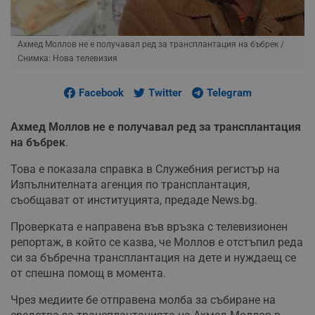
Ахмед Моллов не е получавал ред за трансплантация на бъбрек
/
Снимка: Нова телевизия
Facebook
Twitter
Telegram
Ахмед Моллов не е получавал ред за трансплантация
на бъбрек
.
Това е показала справка в Служебния регистър на
Изпълнителната агенция по трансплантация,
съобщават от институцията, предаде News.bg.
Проверката е направена във връзка с телевизионен
репортаж, в който се казва, че Моллов е отстъпил реда
си за бъбречна трансплантация на дете и нуждаещ се
от спешна помощ в момента.
Чрез медиите бе отправена молба за събиране на