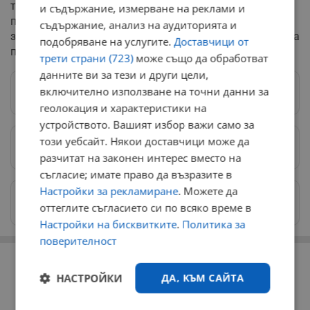
тази информация е предоставена на медиите още
и съдържание, измерване на реклами и
преди излъчването на репортажите. Министърът на
съдържание, анализ на аудиторията и
здравеопазването д-р Илко Семерджиев е уведомен за
подобряване на услугите.
Доставчици от
проверката по случая "Ахмед Моллов".
трети страни (723)
може също да обработват
данните ви за тези и други цели,
включително използване на точни данни за
Следвай ни в Google News
→
геолокация и характеристики на
устройството. Вашият избор важи само за
този уебсайт. Някои доставчици може да
Предпочитани източници
→
разчитат на законен интерес вместо на
съгласие; имате право да възразите в
Настройки за рекламиране
. Можете да
Изпращайте снимки и информация на
оттеглите съгласието си по всяко време в
news@dunavmost.com
Настройки на бисквитките
.
Политика за
поверителност
РЕКЛАМА
НАСТРОЙКИ
ДА, КЪМ САЙТА