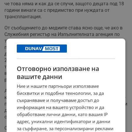
че това няма и как да се случи, защото децата под 18
години винаги са с предимство при нуждата от
трансплантация.
От съобщението до медиите става ясно още, че ако в
Служебния регистър на Изпълнителната агенция по
трансплантация бъдат включени деца по 18 години и
попаднат сред потенциалните реципиенти при
донорска ситуация, се прилага специална наредба от
2004 година. Съгласно нея за бъбреци, осигурени от
трупни донори на възраст до 35 години и непопадащи
Отговорно използване на
в категорията "гранични органи", първо се търси
вашите данни
реципиент на възраст до 18 години.
Ние и нашите партньори използваме
Ако такъв реципиент се намери и той е съвместим по
бисквитки и подобни технологии, за да
кръвна група AB0 и със HLA съвместимост, органът се
съхраняваме и получаваме достъп до
предлага първо на него. Ако няма съвместими чакащи
информация на вашето устройство и да
до 18-годишна възраст, реципиентите се подбират по
обработваме лични данни, като вашия IP
стандартния ред.
адрес, уникални идентификатори и данни
От Агенцията по трансплантациите подчертават, че
за сърфиране, за персонализирани реклами