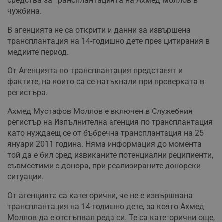
средства за трансплантацията на Ахмед Моллов в
чужбина.
В агенцията не са открити и данни за извършена
трансплантация на 14-годишно дете през цитирания в
медиите период.
От Агенцията по трансплантация представят и
фактите, на които са се натъкнали при проверката в
регистъра.
Ахмед Мустафов Моллов е включен в Служебния
регистър на Изпълнителна агенция по трансплантация
като нуждаещ се от бъбречна трансплантация на 25
януари 2011 година. Няма информация до момента
той да е бил сред извиканите потенциални реципиенти,
съвместими с донора, при реализираните донорски
ситуации.
От агенцията са категорични, че не е извършвана
трансплантация на 14-годишно дете, за която Ахмед
Моллов да е отстъпвал реда си. Те са категорични още,