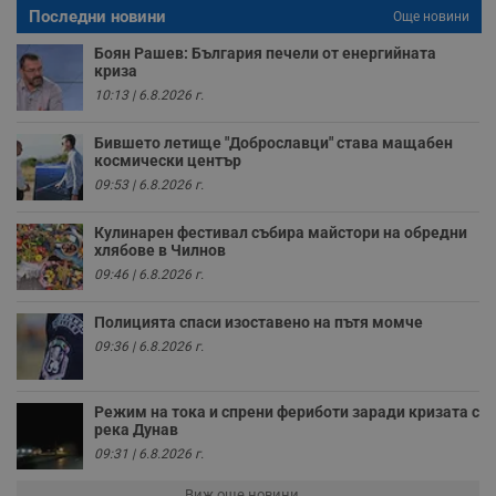
Последни новини
Още новини
VISITOR_PRIVACY_METADATA
5 месеца
Т
YouTube
4
с
.youtube.com
Боян Рашев: България печели от енергийната
седмици
с
криза
с
п
10:13 | 6.8.2026 г.
и
п
т
Бившето летище "Доброславци" става мащабен
в
космически център
с
09:53 | 6.8.2026 г.
з
с
п
Кулинарен фестивал събира майстори на обредни
о
р
хлябове в Чилнов
п
09:46 | 6.8.2026 г.
н
п
к
Полицията спаси изоставено на пътя момче
ч
п
09:36 | 6.8.2026 г.
с
б
__cf_bm
29
Т
Cloudflare Inc.
Режим на тока и спрени фериботи заради кризата с
минути
с
.twitter.com
река Дунав
59
р
секунди
м
09:31 | 6.8.2026 г.
б
о
Виж още новини ...