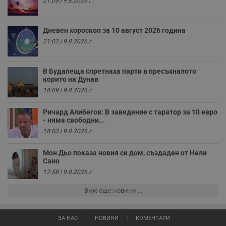
21:05 | 9.8.2026 г.
н
п
с
у
Дневен хороскоп за 10 август 2026 година
и
ф
21:02 | 9.8.2026 г.
н
м
Т
и
В Будапеща спретнаха парти в пресъхналото
п
корито на Дунав
у
з
18:09 | 9.8.2026 г.
б
VISITOR_PRIVACY_METADATA
5 месеца
Т
YouTube
Ричард Алибегов: В заведение с таратор за 10 евро
4
с
.youtube.com
- няма свободни...
седмици
с
с
18:03 | 9.8.2026 г.
п
и
п
Мон Дьо показа новия си дом, създаден от Нели
т
Сано
в
17:58 | 9.8.2026 г.
с
з
с
Виж още новини ...
п
о
р
п
ЗА НАС
НОВИНИ
КОМЕНТАРИ
н