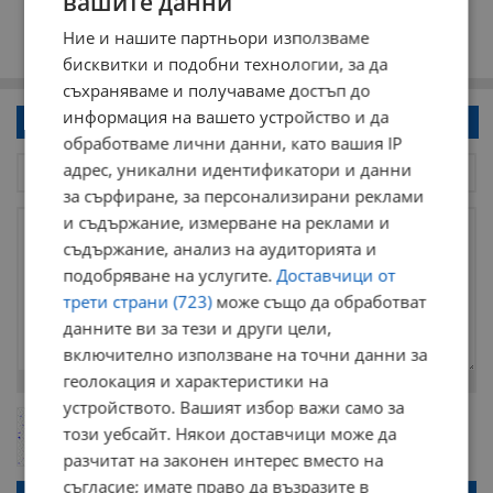
вашите данни
Ние и нашите партньори използваме
бисквитки и подобни технологии, за да
съхраняваме и получаваме достъп до
информация на вашето устройство и да
Напиши коментар!
обработваме лични данни, като вашия IP
адрес, уникални идентификатори и данни
за сърфиране, за персонализирани реклами
и съдържание, измерване на реклами и
съдържание, анализ на аудиторията и
подобряване на услугите.
Доставчици от
трети страни (723)
може също да обработват
данните ви за тези и други цели,
включително използване на точни данни за
геолокация и характеристики на
Остават
2000
символа
устройството. Вашият избор важи само за
ОБНОВИ
Поради зачестилите злоупотреби в сайта, за да оставите анонимен
този уебсайт. Някои доставчици може да
коментар или да гласувате изискваме да се идентифицирате с
разчитат на законен интерес вместо на
google акаунт.
съгласие; имате право да възразите в