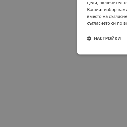
цели, включително
Вашият избор важи
вместо на съгласие
съгласието си по в
НАСТРОЙКИ
Строго
необходимо
Строго н
Строго необходимите б
на акаунта. Уебсайтът 
Име