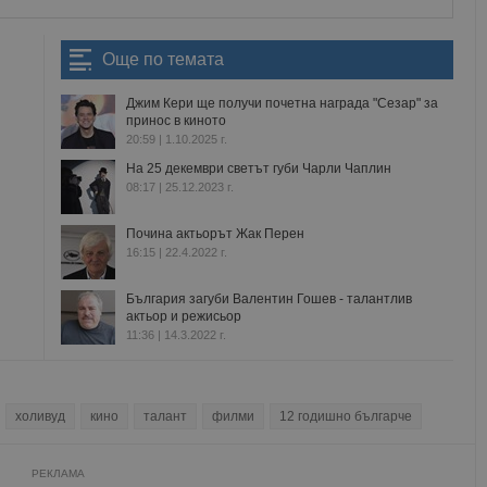
Още по темата
Джим Кери ще получи почетна награда "Сезар" за
принос в киното
20:59 | 1.10.2025 г.
На 25 декември светът губи Чарли Чаплин
08:17 | 25.12.2023 г.
Почина актьорът Жак Перен
16:15 | 22.4.2022 г.
България загуби Валентин Гошев - талантлив
актьор и режисьор
11:36 | 14.3.2022 г.
холивуд
кино
талант
филми
12 годишно българче
РЕКЛАМА