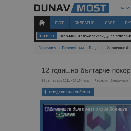
ЗА НАС
РУСЕ
БЪЛГАРИЯ
СВЯТ
РА
ГОРЕЩО
Необичайни плажове край Дунав вече прив
Dunavmost
/
Развлечения
/
Видео
/
12-годишно бъ
12-годишно българче покор
28 септември 2021 - 17:15 часа
Редактор:
Звездомира 
СПОДЕЛИ ВЪВ ФЕЙСБУК