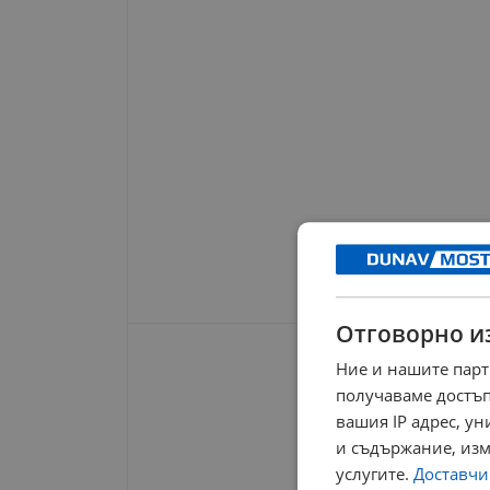
Отговорно и
Ние и нашите парт
получаваме достъп
вашия IP адрес, у
и съдържание, изм
услугите.
Доставчиц