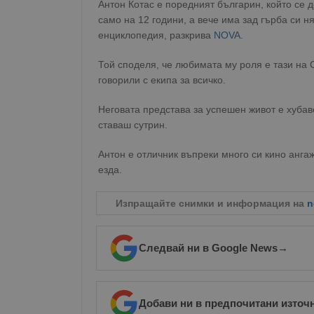
Антон Котас е поредният българин, който се д
само на 12 години, а вече има зад гърба си н
енциклопедия, разкрива
NOVA.
Той споделя, че любимата му роля е тази на С
говорили с екипа за всичко.
Неговата представа за успешен живот е хубав
ставаш сутрин.
Антон е отличник въпреки много си кино анга
езда.
Изпращайте снимки и информация на
n
Следвай ни в Google News
→
Добави ни в предпочитани източ