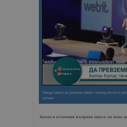
Представата за успешен живот според Антон е хуба
сутрин
Антон е отличник въпреки много си кино 