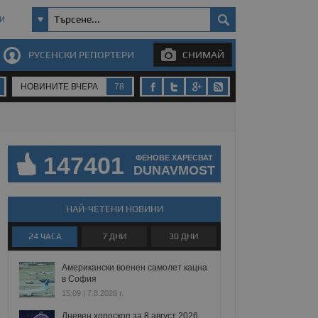
И
РУСЕНСКИ РЕПОРТЕРИ
СНИМАЙ
НОВИНИТЕ ВЧЕРА
78
147401
ФЕНОВЕ ХАРЕСВАТ
DUNAVMOST
НАЙ-ЧЕТЕНИ НОВИНИ
24 ЧАСА
7 ДНИ
30 ДНИ
Американски военен самолет кацна
в София
15:09 | 7.8.2026 г.
Дневен хороскоп за 8 август 2026