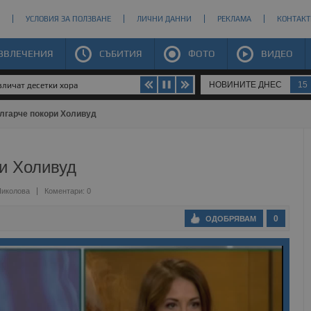
УСЛОВИЯ ЗА ПОЛЗВАНЕ
ЛИЧНИ ДАННИ
РЕКЛАМА
КОНТАКТ
ЗВЛЕЧЕНИЯ
СЪБИТИЯ
ФОТО
ВИДЕО
НОВИНИТЕ ДНЕС
15
личат десетки хора
лгарче покори Холивуд
и Холивуд
Николова
Коментари: 0
0
ОДОБРЯВАМ