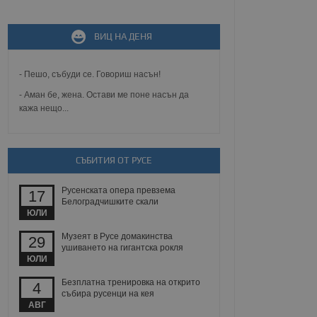
не, зададена от уеб
 ASP.NET MVC
ВИЦ НА ДЕНЯ
спре неразрешеното
т, известно като
тове. Той не съдържа
щожава при затваряне
- Пешо, събуди се. Говориш насън!
- Аман бе, жена. Остави ме поне насън да
ение на съгласието на
кажа нещо...
ст за тяхното
а данни за съгласието
ични политики и
антира, че техните
 сесии.
СЪБИТИЯ ОТ РУСЕ
аничаване между хората
а, за да се правят
Русенската опера превзема
хния уебсайт.
17
Белоградчишките скали
ЮЛИ
сигнализира на
 на бисквитките,
Музеят в Русе домакинства
29
а съответствие и
ушиването на гигантска рокля
ндарти и
ЮЛИ
Безплатна тренировка на открито
ck и предоставя
4
требител използва
събира русенци на кея
йният потребител може
АВГ
 уебсайт.