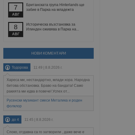
Британската група Hinterlands ще
7
забие в Парка на младежта
АВГ
Описание
Историческа възстановка за
8
Илинден оживява в Парка на...
АВГ
ребителски
елското поведение и
раници на сайта. Тя
яване на сайта. Тя
не на прегледи на
формация, която е
взаимодействат с
нкционалност в целия
прекарано на
редпочитанията на
НОВИ КОМЕНТАРИ
 сайтове; тя може
остта на социалните
тора на сайта.
използва новата или
Тодорова
11:49 | 8.8.2026 г.
елски взаимодействия
нето и потребителския
Хареса ми, нестандартно, млади хора. Народна
битова обстановка. Браво на бандата! Само
рез събиране на данни
 помага за
ракията ми идва в повече! Успех от...
отребителите се
тапите на тестване.
Русенски музикант смеси Металика и роден
фолклор
тистически данни,
 броя на посещенията,
 са били заредени.
до 4
11:45 | 8.8.2026 г.
елския опит.
я за потребителското
Споко, отдавна са го затворили , даже вече е
, за да се