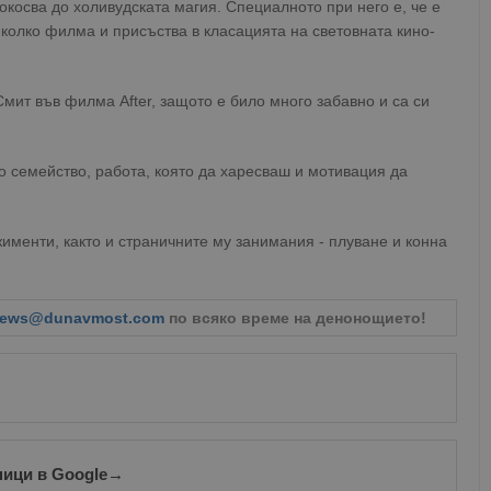
окосва до холивудската магия. Специалното при него е, че е
яколко филма и присъства в класацията на световната кино-
мит във филма After, защото е било много забавно и са си
о семейство, работа, която да харесваш и мотивация да
жименти, както и страничните му занимания - плуване и конна
ews@dunavmost.com
по всяко време на денонощието!
ници в Google
→