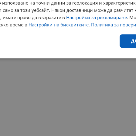
 използване на точни данни за геолокация и характеристик
 само за този уебсайт. Някои доставчици може да разчитат 
; имате право да възразите в
Настройки за рекламиране
. М
сяко време в
Настройки на бисквитките
.
Политика за повер
Д
Ефективност
Таргетиране
Функционалност
Н
еобходимо
Ефективност
Таргетиране
Функционалност
Неклас
исквитки позволяват основната функционалност на уебсайта, като потребителско
не може да се използва правилно без строго необходими бисквитки.
Валиден
Доставчик
/
Домейн
Описание