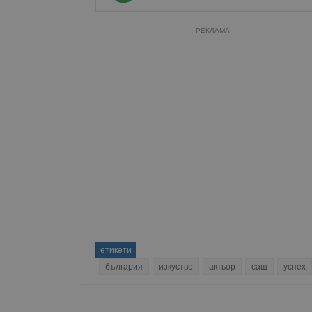
РЕКЛАМА
етикети
българия
изкуство
актьор
сащ
успех