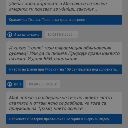
п
убиват хора, картелите в Мексико и латинска
и
америка ги ползват за убийци, законът...
т
к
п
Красимира Гешева: Това не са деца, а зверове
и
у
р
к
И аз да си кажа
10:02 | 8.8.2026 г.
п
д
д
И какво "топли" тази информация обикновения
п
русенец? Или да си пишем! Природа прави каквото
у
си иска! И дали ВЕИ, нацвъкани...
Нивото на Дунав при Русе стигна 109 сантиметра под условната...
Доставчик
/
Валиден
Валиден
Име
Име
Доставчик
/
Домейн
Описание
Описание
Домейн
Доставчик
/
до
Валиден
до
До 3
09:49 | 8.8.2026 г.
Име
Описание
Домейн
до
_sharedID
__Secure-
.dunavmost.com
.youtube.com
11
Тази бисквитка се
5 месеца
ROLLOUT_TOKEN
месеца 4
използва, за да се
4
Май четене с разбиране не ти е по силите. Четох
__gfp_s_64b
.vbox7.com
1 година
Тази бисквитка се
Доставчик
/
Валиден
Име
Описание
седмици
даде възможност
седмици
използва за
статията и оттам ясно се разбира, че това са
Домейн
до
за потребителски
проследяване на
приумици на Тръмп, който всички...
преживявания и
cfzs_google-
.dunavmost.com
Сесия
потребителското
YSC
Сесия
Тази бисквитка е
Google LLC
функционалности,
analytics_v4
поведение и
настроена от
.youtube.com
споделени на
ангажираност за
YouTube за
Парковете с батерии превърнаха България в енергиен лидер
различни
__Secure-YNID
.youtube.com
5 месеца
подобряване на
проследяване на
страници на сайта.
потребителското
4
прегледи на