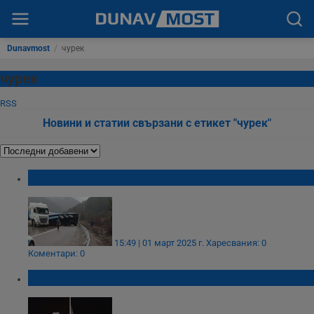
Dunavmost
/
чурек
чурек
RSS
Новини и статии свързани с етикет "чурек"
ТИР блокира магистрала "Хемус"
15:49 | 01 март 2025 г.
Харесвания: 0
Коментари: 0
Катастрофа на магистрала "Хемус"