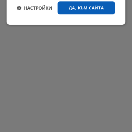
НАСТРОЙКИ
ДА, КЪМ САЙТА
09:09 | 8.8.2026 г.
РЕКЛАМА
Строго
Ефективност
необходимо
Таргетиране
Функционалност
Некласифицирани
Строго необходимо
Ефективност
Таргетиране
Функционалност