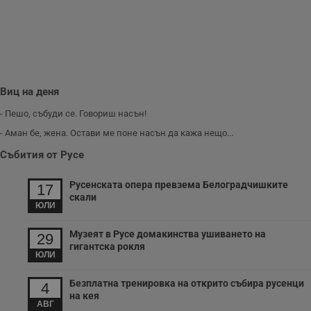
Т
и
п
у
з
б
VISITOR_PRIVACY_METADATA
5 месеца
Т
YouTube
4
с
.youtube.com
седмици
с
Виц на деня
с
п
- Пешо, събуди се. Говориш насън!
и
п
- Аман бе, жена. Остави ме поне насън да кажа нещо...
т
в
Събития от Русе
с
з
с
Русенската опера превзема Белоградчишките
п
17
о
скали
р
ЮЛИ
п
н
Музеят в Русе домакинства ушиването на
п
29
к
гигантска рокля
ч
ЮЛИ
п
с
Безплатна тренировка на открито събира русенци
б
4
на кея
__cf_bm
29
Т
Cloudflare Inc.
АВГ