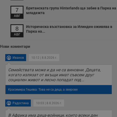
минути
с
.twitter.com
59
р
Британската група Hinterlands ще забие в Парка на
секунди
м
7
б
младежта
о
АВГ
у
п
о
Историческа възстановка за Илинден оживява в
8
и
Парка на...
т
АВГ
receive-cookie-deprecation
.hit.gemius.pl
1 година
Т
с
Нови коментари
с
н
н
Иванов
10:12 | 8.8.2026 г.
п
б
п
Семействата може и да не са виновни. Децата,
с
о
когато излязат от вкъщи имат съвсем друг
с
социален живот и лесно попадат под...
а
р
у
Красимира Гешева: Това не са деца, а зверове
з
з
п
Радостина
10:03 | 8.8.2026 г.
ASP.NET_SessionId
Сесия
Т
Microsoft
с
Corporation
D
В Африка има деца-войници, които всеки ден
www.dunavmost.com