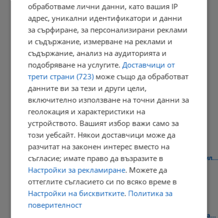
10:04 | 8.8.2026 г.
обработваме лични данни, като вашия IP
адрес, уникални идентификатори и данни
за сърфиране, за персонализирани реклами
и съдържание, измерване на реклами и
Д-р Георги Дяков оглави "Прогресивна България" в Бяла
съдържание, анализ на аудиторията и
09:47 | 8.8.2026 г.
подобряване на услугите.
Доставчици от
трети страни (723)
може също да обработват
данните ви за тези и други цели,
включително използване на точни данни за
Река Дунав продължава да разкрива хилядолетни находки
геолокация и характеристики на
09:36 | 8.8.2026 г.
устройството. Вашият избор важи само за
този уебсайт. Някои доставчици може да
разчитат на законен интерес вместо на
съгласие; имате право да възразите в
Окръжен съд - Русе остави петима от обвиняемите за фентанил...
Настройки за рекламиране
. Можете да
09:20 | 8.8.2026 г.
оттеглите съгласието си по всяко време в
Настройки на бисквитките
.
Политика за
поверителност
Нивото на Дунав при Русе стигна 109 сантиметра под условната...