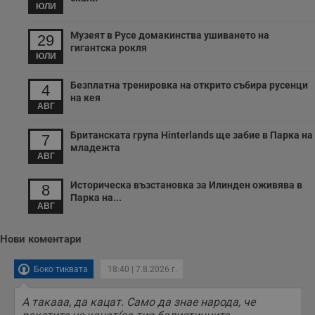
п
ЮЛИ
и
п
т
Музеят в Русе домакинства ушиването на
29
в
гигантска рокля
с
ЮЛИ
з
с
п
Безплатна тренировка на открито събира русенци
4
о
на кея
р
АВГ
п
н
п
Британската група Hinterlands ще забие в Парка на
7
к
младежта
ч
АВГ
п
с
б
Историческа възстановка за Илинден оживява в
8
Парка на...
__cf_bm
29
Т
Cloudflare Inc.
АВГ
минути
с
.twitter.com
59
р
секунди
м
Нови коментари
б
о
у
п
Боко тиквата
18:40 | 7.8.2026 г.
о
и
т
А такааа, да кацат. Само да знае народа, че