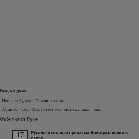
до
__RequestVerificationToken
Сесия
Т
Microsoft
п
Corporation
ф
www.dunavmost.com
з
п
и
п
A
т
е
д
н
п
с
у
и
ф
н
м
Виц на деня
Т
и
- Пешо, събуди се. Говориш насън!
п
у
- Аман бе, жена. Остави ме поне насън да кажа нещо...
з
б
Събития от Русе
VISITOR_PRIVACY_METADATA
5 месеца
Т
YouTube
4
с
.youtube.com
седмици
с
Русенската опера превзема Белоградчишките
17
с
скали