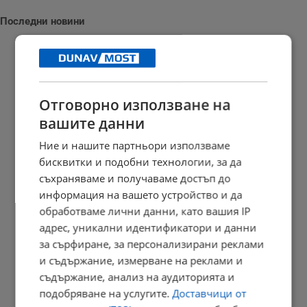
Последни новини
Кризисен щаб спасява резервата "Сребърна" от пресъхване
Отговорно използване на
18:43 | 7.8.2026 г.
вашите данни
Ние и нашите партньори използваме
бисквитки и подобни технологии, за да
Съдът в Русе гледа мерките на обвиняемите за фентанил
съхраняваме и получаваме достъп до
информация на вашето устройство и да
18:38 | 7.8.2026 г.
обработваме лични данни, като вашия IP
адрес, уникални идентификатори и данни
за сърфиране, за персонализирани реклами
Земетресение разлюля Вранча и днес следобед
и съдържание, измерване на реклами и
18:25 | 7.8.2026 г.
съдържание, анализ на аудиторията и
подобряване на услугите.
Доставчици от