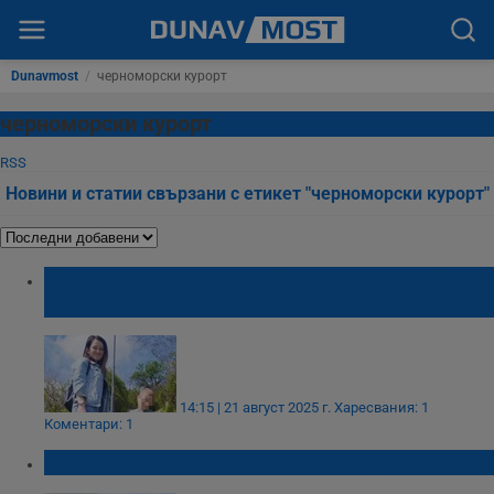
Dunavmost
/
черноморски курорт
черноморски курорт
RSS
Новини и статии свързани с етикет "черноморски курорт"
Жената, пометена от АТВ в Слънчев бряг,
изпадна в клинична смърт
14:15 | 21 август 2025 г.
Харесвания: 1
Коментари: 1
Пожарът край Созопол стигна до къщите