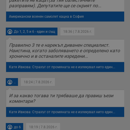
ракетите не кацат(за тия балистичните
receive-cookie-deprecation
.hit.gemius.pl
1 година
Т
разправям). Депутатите ще се скрият по...
с
с
н
Американски военен самолет кацна в София
н
п
б
п
До 1, 2, 5 и 6 - един и същ
18:36 | 7.8.2026 г.
с
о
с
Правилно 3 те е нарекъл диванен специалист.
а
Наистина, когато заболяването е определено като
р
у
хронично и в останалите изредени...
з
з
п
Катя Ивкова: Страхът от промяната не е излекувал нито един...
ASP.NET_SessionId
Сесия
Т
Microsoft
с
Corporation
..
18:24 | 7.8.2026 г.
D
www.dunavmost.com
п
и
И за какво тогава ти трябваше да правиш ъези
т
к
коментари?
п
и
у
Катя Ивкова: Страхът от промяната не е излекувал нито един...
р
к
п
до 6
18:19 | 7.8.2026 г.
д