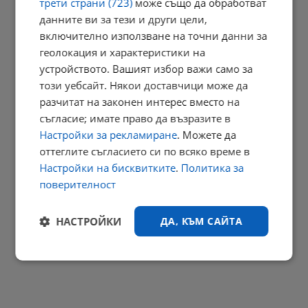
трети страни (723)
може също да обработват
данните ви за тези и други цели,
Тайни байпаси за вода разтърсиха ВиК - Бургас
включително използване на точни данни за
18:04 | 7.8.2026 г.
геолокация и характеристики на
устройството. Вашият избор важи само за
този уебсайт. Някои доставчици може да
разчитат на законен интерес вместо на
Спасен от хотел в Русенско мечок живее втори живот
съгласие; имате право да възразите в
17:57 | 7.8.2026 г.
Настройки за рекламиране
. Можете да
РЕКЛАМА
оттеглите съгласието си по всяко време в
Настройки на бисквитките
.
Политика за
поверителност
НАСТРОЙКИ
ДА, КЪМ САЙТА
Строго
Ефективност
необходимо