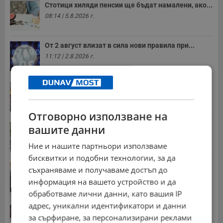
Стотици хиляди пенсии ще бъдат намалени, ако...
08:14 | 5.8.2026 г.
От 2 август влизат в сила нови правила при...
11:12 | 2.8.2026 г.
Българка поръча първия домашен робот за
домакинска...
20:03 | 5.8.2026 г.
Отговорно използване на
Мъж загина след скок в реката до Къпиновския...
вашите данни
15:20 | 4.8.2026 г.
Ние и нашите партньори използваме
бисквитки и подобни технологии, за да
Иван Демерджиев смени трима областни
съхраняваме и получаваме достъп до
директори на...
информация на вашето устройство и да
13:55 | 5.8.2026 г.
обработваме лични данни, като вашия IP
Гласуваха нови размери на пенсиите за догодина
адрес, уникални идентификатори и данни
09:55 | 8.7.2026 г.
за сърфиране, за персонализирани реклами