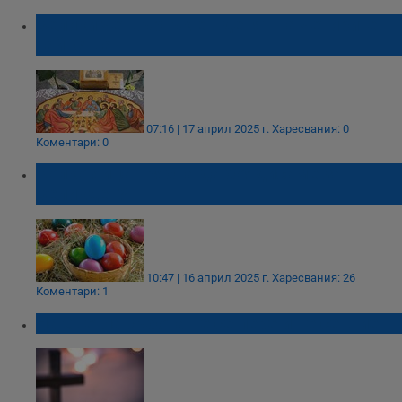
Велики четвъртък е - денят на четирите
тайнства
07:16 | 17 април 2025 г.
Харесвания: 0
Коментари: 0
Колко яйца трябва да боядисаме за
Великден?
10:47 | 16 април 2025 г.
Харесвания: 26
Коментари: 1
На Светла събота не се пере и не се шие