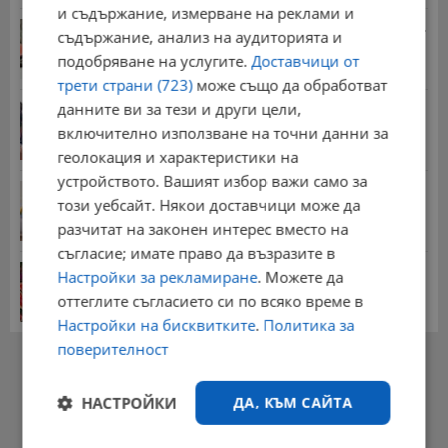
и съдържание, измерване на реклами и
Стотици хиляди пенсии ще бъдат намалени, ако...
съдържание, анализ на аудиторията и
08:14 | 5.8.2026 г.
подобряване на услугите.
Доставчици от
трети страни (723)
може също да обработват
данните ви за тези и други цели,
Миа Халифа спечели 650 000 долара от титлата
на...
включително използване на точни данни за
20:08 | 22.7.2026 г.
геолокация и характеристики на
устройството. Вашият избор важи само за
НОИ обяви всички нужни документи за
този уебсайт. Някои доставчици може да
пенсиониране
разчитат на законен интерес вместо на
12:26 | 20.7.2026 г.
съгласие; имате право да възразите в
Цените на дините в Гърция удариха историческо
Настройки за рекламиране
. Можете да
дъно
оттеглите съгласието си по всяко време в
15:58 | 22.7.2026 г.
Настройки на бисквитките
.
Политика за
поверителност
РЕКЛАМА
НАСТРОЙКИ
ДА, КЪМ САЙТА