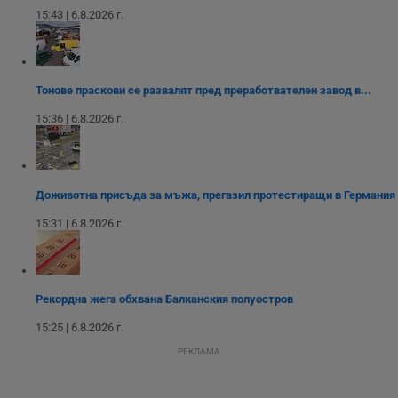
влизане и управление на акаунта. Уебсайтът не може да
15:43 | 6.8.2026 г.
се използва правилно без строго необходими
бисквитки.
Валиден
Име
Доставчик
/
Домейн
О
до
Тонове праскови се развалят пред преработвателен завод в...
__RequestVerificationToken
Сесия
Т
Microsoft
п
Corporation
15:36 | 6.8.2026 г.
ф
www.dunavmost.com
з
п
и
п
A
Доживотна присъда за мъжа, прегазил протестиращи в Германия
т
е
д
15:31 | 6.8.2026 г.
н
п
с
у
и
ф
Рекордна жега обхвана Балканския полуостров
н
м
15:25 | 6.8.2026 г.
Т
и
РЕКЛАМА
п
у
з
б