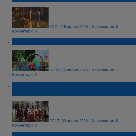
07:21 | 15 април 2026 г.
Харесвания: 0
Коментари: 0
Христос воскресе, русенци!
07:32 | 12 април 2026 г.
Харесвания: 1
Коментари: 0
Свещеници изнасят кръста от олтара на
Велики четвъртък
07:17 | 09 април 2026 г.
Харесвания: 0
Коментари: 0
Светли вторник: Денят, в който почитаме