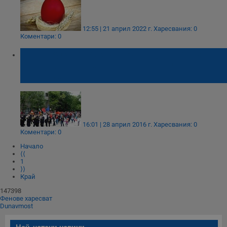
12:55 | 21 април 2022 г.
Харесвания: 0
Коментари: 0
БСП - Русе отбелязва Международния ден
на труда с чукване с червени яйца на
площада
16:01 | 28 април 2016 г.
Харесвания: 0
Коментари: 0
Начало
⟨⟨
1
⟩⟩
Край
147398
Фенове харесват
Dunavmost