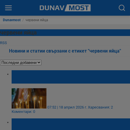
Dunavmost
/
червени яйца
червени яйца
RSS
Новини и статии свързани с етикет "червени яйца"
Почитаме свети Йоан Кръстител на Светла
събота
07:52 | 18 април 2026 г.
Харесвания: 2
Коментари: 0
Девойки гадаят за съпрузи с три чехъла на
Светла сряда