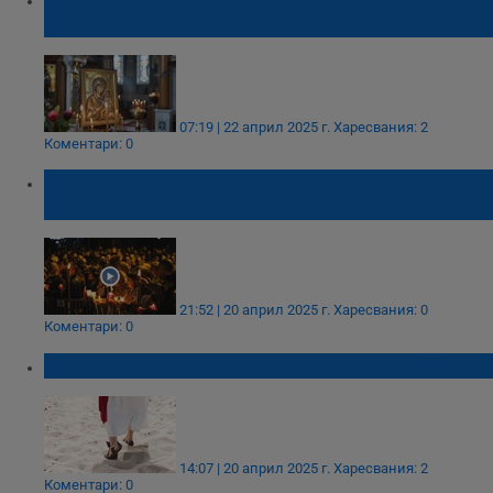
Божията майка
07:19 | 22 април 2025 г.
Харесвания: 2
Коментари: 0
Великден: Между древните ритуали и
новите традиции
21:52 | 20 април 2025 г.
Харесвания: 0
Коментари: 0
Малко познати факти от живота на Исус
14:07 | 20 април 2025 г.
Харесвания: 2
Коментари: 0