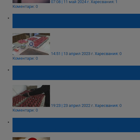
07:08 | 11 май 2024 г.
Харесвания: 1
Коментари: 0
В Бачковския манастир боядисват 2023
червени яйца
14:51 | 13 април 2023 г.
Харесвания: 0
Коментари: 0
Бачковският манастир посреща Великден
с 2022 червени яйца
19:23 | 23 април 2022 г.
Харесвания: 0
Коментари: 0
Дарявайте червените яйца, за да може
богатството никога да не напуска дома