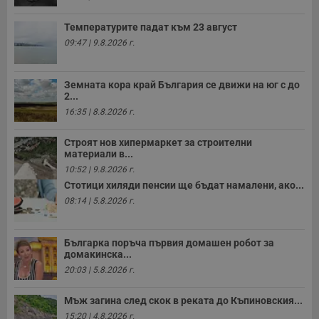
Таргетиране
Функционалност
Температурите падат към 23 август
09:47 | 9.8.2026 г.
Некласифицирани
Земната кора край България се движи на юг с до
2...
16:35 | 8.8.2026 г.
Строят нов хипермаркет за строителни
материали в...
Строго необходимо
Ефективност
10:52 | 9.8.2026 г.
Стотици хиляди пенсии ще бъдат намалени, ако...
Таргетиране
Функционалност
08:14 | 5.8.2026 г.
Некласифицирани
Строго необходимите бисквитки позволяват основната
Българка поръча първия домашен робот за
функционалност на уебсайта, като потребителско
домакинска...
влизане и управление на акаунта. Уебсайтът не може да
се използва правилно без строго необходими
20:03 | 5.8.2026 г.
бисквитки.
Мъж загина след скок в реката до Къпиновския...
Валиден
Име
Доставчик
/
Домейн
О
до
15:20 | 4.8.2026 г.