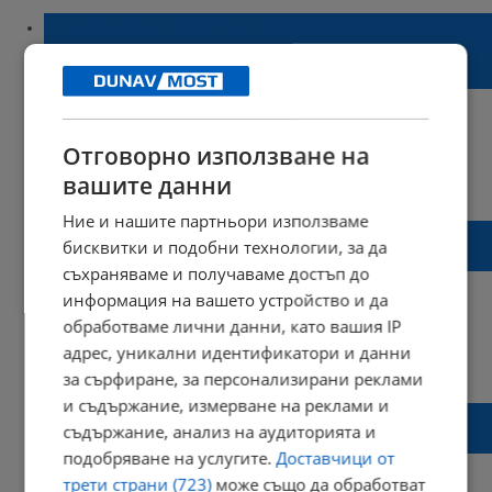
Спешен ремонт прекъсна
топлоподаването в централната част на
Русе
Отговорно използване на
вашите данни
08:25 | 11 септември 2024 г.
Харесвания: 0
Коментари: 0
Ние и нашите партньори използваме
Търси се Капка Евтимова от Сеново,
бисквитки и подобни технологии, за да
изчезнала на 17 януари
съхраняваме и получаваме достъп до
информация на вашето устройство и да
обработваме лични данни, като вашия IP
адрес, уникални идентификатори и данни
10:50 | 25 януари 2022 г.
Харесвания: 1
за сърфиране, за персонализирани реклами
Коментари: 0
и съдържание, измерване на реклами и
Красиви пейки във формата на книги
съдържание, анализ на аудиторията и
красят центъра на Русе
подобряване на услугите.
Доставчици от
трети страни (723)
може също да обработват