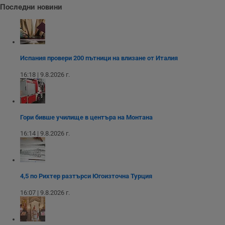
с
Последни новини
с
н
н
п
б
п
с
Испания провери 200 пътници на влизане от Италия
о
с
16:18 | 9.8.2026 г.
а
р
у
з
з
п
Гори бивше училище в центъра на Монтана
ASP.NET_SessionId
Сесия
Т
Microsoft
с
Corporation
16:14 | 9.8.2026 г.
D
www.dunavmost.com
п
и
т
к
п
4,5 по Рихтер разтърси Югоизточна Турция
и
у
16:07 | 9.8.2026 г.
р
к
п
д
д