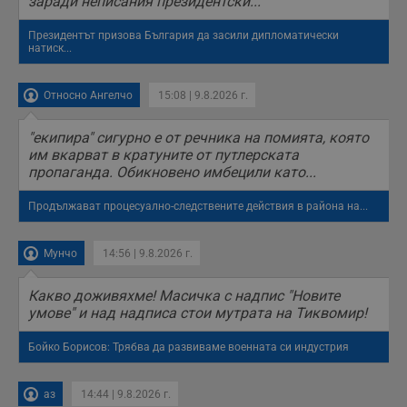
заради неписания президентски...
Президентът призова България да засили дипломатически
натиск...
Относно Ангелчо
15:08 | 9.8.2026 г.
"екипира" сигурно е от речника на помията, която
им вкарват в кратуните от путлерската
пропаганда. Обикновено имбецили като...
Продължават процесуално-следствените действия в района на...
Мунчо
14:56 | 9.8.2026 г.
Какво доживяхме! Масичка с надпис "Новите
умове" и над надписа стои мутрата на Тиквомир!
Бойко Борисов: Трябва да развиваме военната си индустрия
аз
14:44 | 9.8.2026 г.