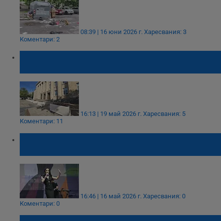
08:39 | 16 юни 2026 г.
Харесвания: 3
Коментари: 2
Оградиха Съдебната палата в Русе с
цветни кашпи
16:13 | 19 май 2026 г.
Харесвания: 5
Коментари: 11
Пенчо Милков: Довечера ни гостува
Мария Илиева
16:46 | 16 май 2026 г.
Харесвания: 0
Коментари: 0
Спират топлата вода в три русенски