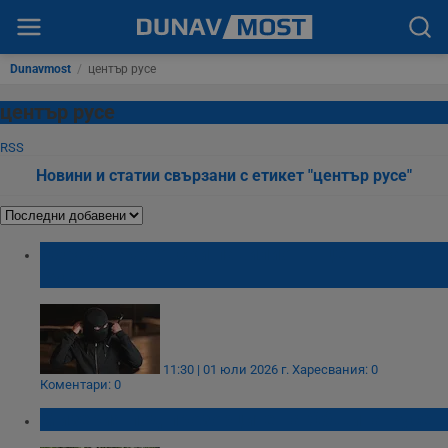
Dunavmost
/
център русе
център русе
RSS
Новини и статии свързани с етикет "център русе"
Обраха търговски павилион в центъра на
Русе
11:30 | 01 юли 2026 г.
Харесвания: 0
Коментари: 0
Мизерия под прозорците на Община Русе