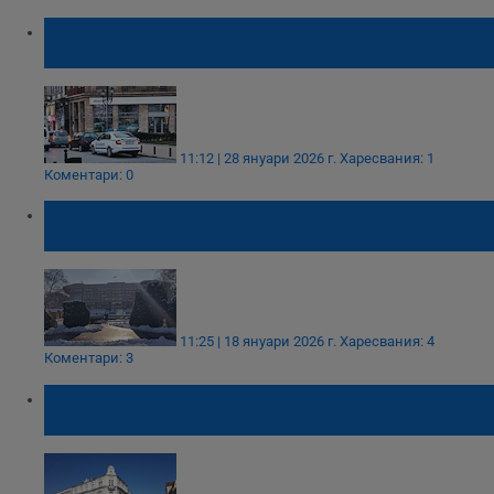
Русенка благодари на полицаи за помощ
след катастрофа
11:12 | 28 януари 2026 г.
Харесвания: 1
Коментари: 0
Започна ремонтът на шадравана пред
сградата на Община Русе
11:25 | 18 януари 2026 г.
Харесвания: 4
Коментари: 3
Градският часовник озвучи центъра в Русе
с любима коледна мелодия