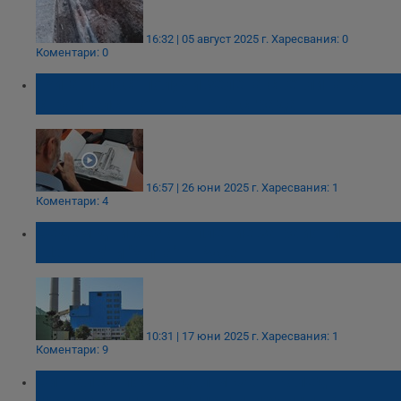
16:32 | 05 август 2025 г.
Харесвания: 0
Коментари: 0
"Рига палас" получи зелена светлина за
строителството на нова сграда
16:57 | 26 юни 2025 г.
Харесвания: 1
Коментари: 4
Седем дни без отопление за районите
"Център" и "Ялта" в Русе
10:31 | 17 юни 2025 г.
Харесвания: 1
Коментари: 9
Сигнал за пострадал мъж в Коледното