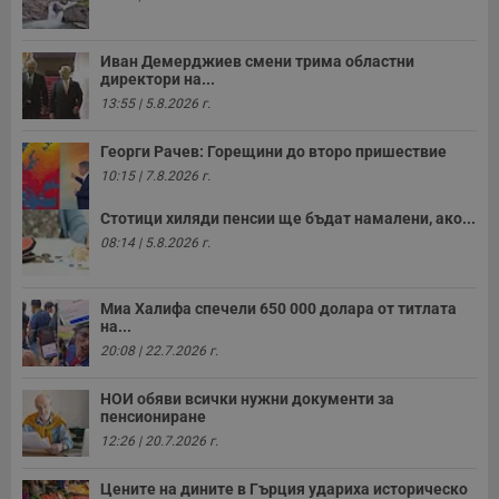
__RequestVerificationToken
Сесия
Т
Microsoft
п
Corporation
ф
www.dunavmost.com
Иван Демерджиев смени трима областни
з
директори на...
п
и
13:55 | 5.8.2026 г.
п
A
т
Георги Рачев: Горещини до второ пришествие
е
10:15 | 7.8.2026 г.
д
н
п
Стотици хиляди пенсии ще бъдат намалени, ако...
с
у
08:14 | 5.8.2026 г.
и
ф
н
м
Миа Халифа спечели 650 000 долара от титлата
Т
на...
и
п
20:08 | 22.7.2026 г.
у
з
б
НОИ обяви всички нужни документи за
пенсиониране
VISITOR_PRIVACY_METADATA
5 месеца
Т
YouTube
12:26 | 20.7.2026 г.
4
с
.youtube.com
седмици
с
с
Цените на дините в Гърция удариха историческо
п