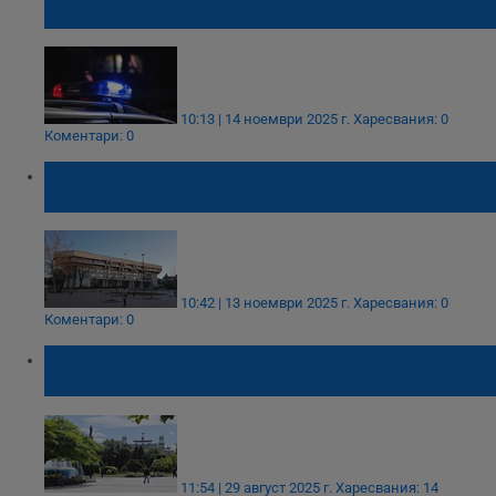
центъра на Русе
10:13 | 14 ноември 2025 г.
Харесвания: 0
Коментари: 0
Обраха 65-годишна жена на пейка до
Община Русе
10:42 | 13 ноември 2025 г.
Харесвания: 0
Коментари: 0
Започват снимки на български филм в
центъра на Русе
11:54 | 29 август 2025 г.
Харесвания: 14