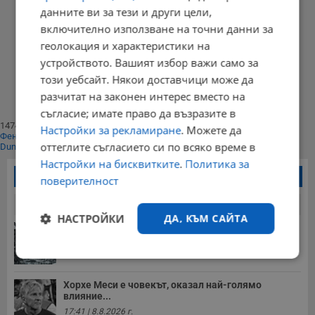
данните ви за тези и други цели,
включително използване на точни данни за
11:24 | 02 март 2021 г.
Харесвания: 22
Коментари: 0
геолокация и характеристики на
устройството. Вашият избор важи само за
Начало
⟨⟨
този уебсайт. Някои доставчици може да
1
разчитат на законен интерес вместо на
⟩⟩
Край
съгласие; имате право да възразите в
147404
Настройки за рекламиране
. Можете да
Фенове харесват
оттеглите съгласието си по всяко време в
Dunavmost
Настройки на бисквитките
.
Политика за
Най-четени новини
поверителност
24 часа
7 дни
30 дни
НАСТРОЙКИ
ДА, КЪМ САЙТА
Обявиха жълт код за силен дъжд в 4 области на...
18:14 | 8.8.2026 г.
Строго
Ефективност
необходимо
Хорхе Меси е човекът, оказал най-голямо
влияние...
17:41 | 8.8.2026 г.