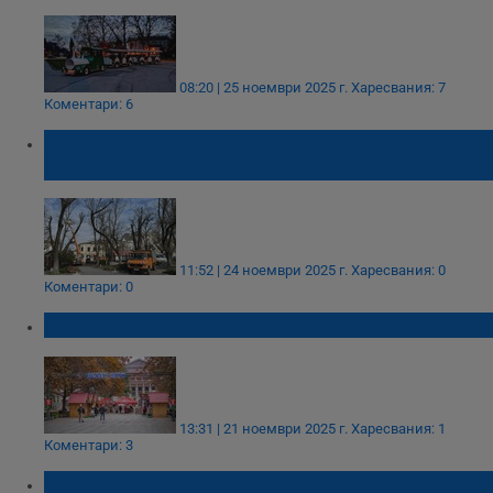
08:20 | 25 ноември 2025 г.
Харесвания: 7
Коментари: 6
Санитарна резитба затваря улица "Страхил
Войвода" в Русе
11:52 | 24 ноември 2025 г.
Харесвания: 0
Коментари: 0
Коледният базар в Русе отвори врати
13:31 | 21 ноември 2025 г.
Харесвания: 1
Коментари: 3
Откраднаха инструменти от строеж в