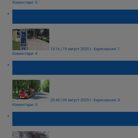
Коментари: 0
Въвеждат нови зони за платено паркиране
в Русе
13:16 | 19 август 2025 г.
Харесвания: 1
Коментари: 4
Русенец: Влакчетата в центъра са
влакчета на ужасите
20:43 | 09 август 2025 г.
Харесвания: 3
Коментари: 3
Авария остави центъра на Русе без топла
вода