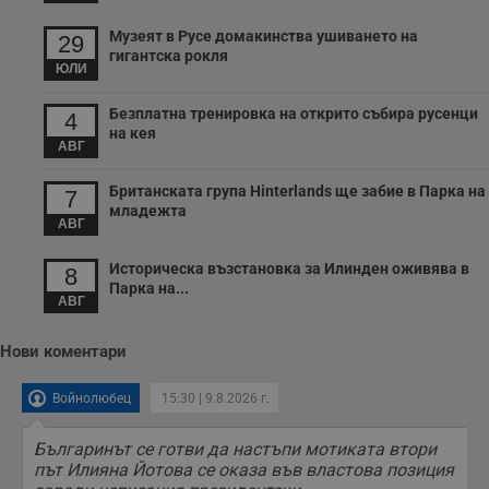
потребителския
опит.
Музеят в Русе домакинства ушиването на
29
гигантска рокля
Gdynp
1 година
Тази бисквитка се
Gemius
ЮЛИ
използва с цел
.hit.gemius.pl
събиране на
информация за
Безплатна тренировка на открито събира русенци
4
потребителското
на кея
поведение и
АВГ
предпочитания.
Тази информация
се използва, за да
Британската група Hinterlands ще забие в Парка на
7
се оптимизира
младежта
представянето на
АВГ
уебсайта и да
направят
рекламните
Историческа възстановка за Илинден оживява в
8
съобщения по-
Парка на...
важни за
АВГ
потребителя.
Нови коментари
Войнолюбец
15:30 | 9.8.2026 г.
Българинът се готви да настъпи мотиката втори
път Илияна Йотова се оказа във властова позиция