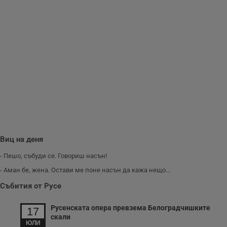
Той помага за
подобряване на
потребителския
опит, като
разбира как
потребителите се
ангажират с
различни
елементи на
уебсайта по
време на етапите
на тестване.
Gdyn
1 година
Тази бисквитка се
Gemius
използва за
.hit.gemius.pl
събиране на
анонимни
статистически
данни, свързани с
Виц на деня
посещенията в
уебсайта на
потребителя, като
- Пешо, събуди се. Говориш насън!
броя на
посещенията,
- Аман бе, жена. Остави ме поне насън да кажа нещо...
средното време,
прекарано на
Събития от Русе
уебсайта и какви
страници са били
заредени. Целта е
Русенската опера превзема Белоградчишките
17
да се подобри
скали
съдържанието на
ЮЛИ
сайта и