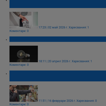
квартала
17:23 | 02 май 2026 г.
Харесвания: 1
Коментари: 0
Спират тока в центъра на Русе
18:11 | 20 април 2026 г.
Харесвания: 1
Коментари: 0
31-годишен мъж е откраднал бонбони и
консерви от магазин в центъра на Русе
11:51 | 16 февруари 2026 г.
Харесвания: 0
Коментари: 0