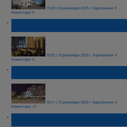
19:00 | 24 декември 2025 г.
Харесвания: 0
Коментари: 0
Русенци блокираха района на Съдебната
палата с вик за оставка и затвор
18:32 | 10 декември 2025 г.
Харесвания: 9
Коментари: 6
Монтираха първото коледно виенско
колело в центъра на Русе
18:11 | 10 декември 2025 г.
Харесвания: 4
Коментари: 12
Премахват атракционните влакчета от
центъра на Русе