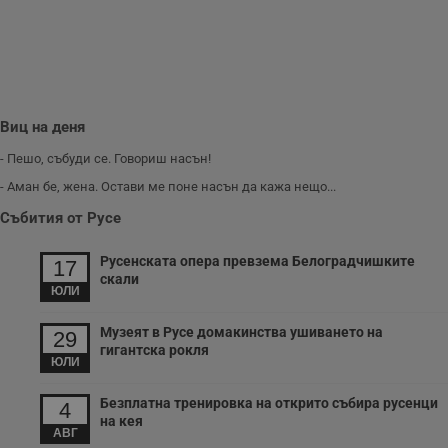
п
A
т
е
д
н
п
с
у
Виц на деня
и
ф
- Пешо, събуди се. Говориш насън!
н
м
- Аман бе, жена. Остави ме поне насън да кажа нещо...
Т
и
Събития от Русе
п
у
з
Русенската опера превзема Белоградчишките
17
б
скали
ЮЛИ
VISITOR_PRIVACY_METADATA
5 месеца
Т
YouTube
4
с
.youtube.com
седмици
с
Музеят в Русе домакинства ушиването на
29
с
п
гигантска рокля
ЮЛИ
и
п
т
Безплатна тренировка на открито събира русенци
в
4
с
на кея
з
АВГ
с