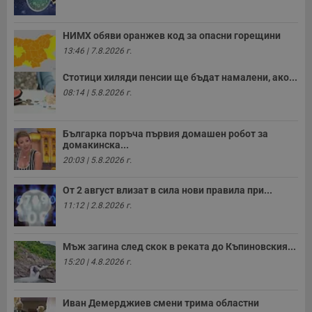
НИМХ обяви оранжев код за опасни горещини
13:46 | 7.8.2026 г.
Стотици хиляди пенсии ще бъдат намалени, ако...
08:14 | 5.8.2026 г.
Българка поръча първия домашен робот за
домакинска...
20:03 | 5.8.2026 г.
От 2 август влизат в сила нови правила при...
11:12 | 2.8.2026 г.
Мъж загина след скок в реката до Къпиновския...
15:20 | 4.8.2026 г.
Иван Демерджиев смени трима областни