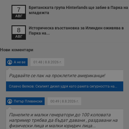
п
Британската група Hinterlands ще забие в Парка на
о
7
р
младежта
п
АВГ
н
п
Историческа възстановка за Илинден оживява в
к
8
ч
Парка на...
п
АВГ
с
б
Нови коментари
__cf_bm
29
Т
Cloudflare Inc.
минути
с
.twitter.com
59
р
А не ве
01:48 | 8.8.2026 г.
секунди
м
б
о
Радвайте се пак на проклетите американци!
у
п
о
Славчо Велков: Скъпият дизел удря като ракета сигурността на...
и
т
receive-cookie-deprecation
.hit.gemius.pl
1 година
Т
Петър Плевенски
00:49 | 8.8.2026 г.
с
с
н
Панелите и малки генератори до 100 коловата
н
например трябва да бъдат давани , раздавани на
п
физически лица и малки юридич лица...
б