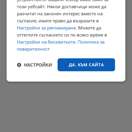
този уебсайт. Някои доставчици може да
20:40 | 7.8.2026 г.
разчитат на законен интерес вместо на
РЕКЛАМА
съгласие; имате право да възразите в
Настройки за рекламиране
. Можете да
оттеглите съгласието си по всяко време в
Настройки на бисквитките
.
Политика за
поверителност
НАСТРОЙКИ
ДА, КЪМ САЙТА
Строго
Ефективност
необходимо
Таргетиране
Функционалност