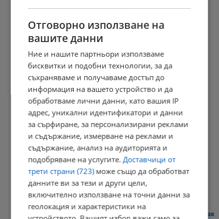
Отговорно използване на
вашите данни
Сенатът на САЩ одобри нов пакет санкции срещу Русия
Ние и нашите партньори използваме
20:57 | 7.8.2026 г.
бисквитки и подобни технологии, за да
съхраняваме и получаваме достъп до
информация на вашето устройство и да
Парковете с батерии превърнаха България в енергиен лидер
обработваме лични данни, като вашия IP
адрес, уникални идентификатори и данни
20:54 | 7.8.2026 г.
за сърфиране, за персонализирани реклами
и съдържание, измерване на реклами и
съдържание, анализ на аудиторията и
Токов удар уби ято щъркели в Габрово
подобряване на услугите.
Доставчици от
трети страни (723)
може също да обработват
20:51 | 7.8.2026 г.
данните ви за тези и други цели,
включително използване на точни данни за
геолокация и характеристики на
Сателити показаха безпрецедентното пресъхване на река Дунав
устройството. Вашият избор важи само за