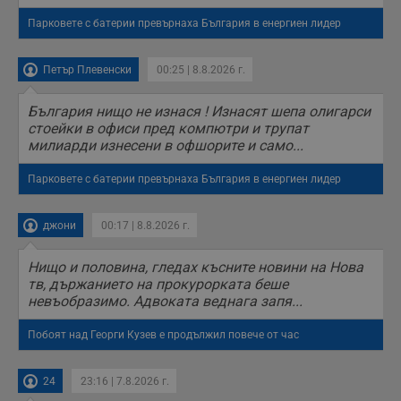
п
с
Парковете с батерии превърнаха България в енергиен лидер
о
с
а
р
Петър Плевенски
00:25 | 8.8.2026 г.
у
з
з
България нищо не изнася ! Изнасят шепа олигарси
п
стоейки в офиси пред компютри и трупат
ASP.NET_SessionId
Сесия
Т
Microsoft
милиарди изнесени в офшорите и само...
с
Corporation
D
www.dunavmost.com
п
Парковете с батерии превърнаха България в енергиен лидер
и
т
к
джони
00:17 | 8.8.2026 г.
п
и
у
р
Нищо и половина, гледах късните новини на Нова
к
тв, държанието на прокурорката беше
п
невъобразимо. Адвоката веднага запя...
д
д
п
Побоят над Георги Кузев е продължил повече от час
у
24
23:16 | 7.8.2026 г.