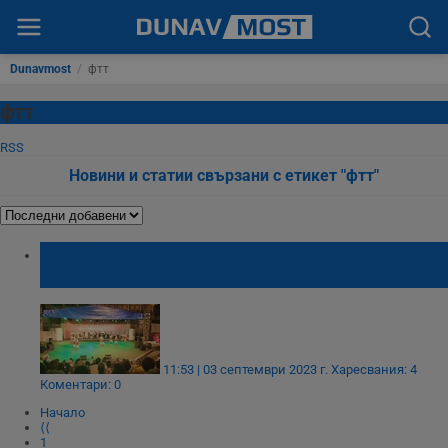
Dunavmost
/
фтт
фтт
RSS
Новини и статии свързани с етикет "фтт"
ФТТ "Найден Киров" изнесе грандиозен
концерт на фестивала "Аполония"
11:53 | 03 септември 2023 г.
Харесвания: 4
Коментари: 0
Начало
⟨⟨
1