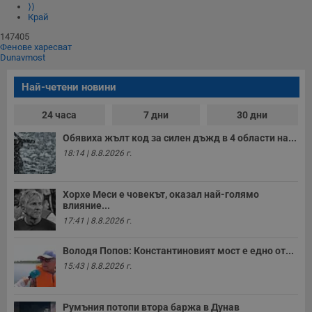
⟩⟩
Край
147405
Фенове харесват
Dunavmost
Най-четени новини
24 часа
7 дни
30 дни
Обявиха жълт код за силен дъжд в 4 области на...
18:14 | 8.8.2026 г.
Хорхе Меси е човекът, оказал най-голямо
влияние...
17:41 | 8.8.2026 г.
Володя Попов: Константиновият мост е едно от...
15:43 | 8.8.2026 г.
Румъния потопи втора баржа в Дунав