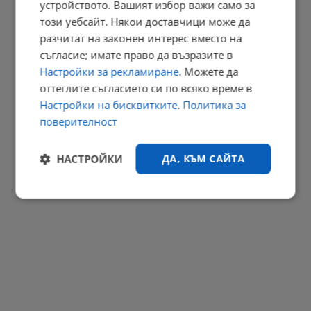
устройството. Вашият избор важи само за
Българка избра сватбена рокля в цветовете на трибагреника
този уебсайт. Някои доставчици може да
разчитат на законен интерес вместо на
11:21 | 9.8.2026 г.
съгласие; имате право да възразите в
РЕКЛАМА
Настройки за рекламиране
. Можете да
оттеглите съгласието си по всяко време в
Настройки на бисквитките
.
Политика за
поверителност
НАСТРОЙКИ
ДА, КЪМ САЙТА
Строго
Ефективност
необходимо
Таргетиране
Функционалност