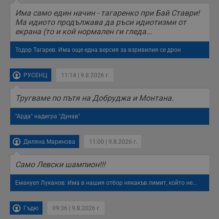
п
с
Има само един начин - тагаренко при Бай Ставри!
о
Ма идиото продължава да ръси идиотизми от
с
екрана (то и кой нормален ги гледа...
а
р
у
Тодор Тагарев: Има още една версия за взривилия се дрон
з
з
п
РУСЕНЦ
11:14 | 9.8.2026 г.
ASP.NET_SessionId
Сесия
Т
Microsoft
с
Corporation
D
www.dunavmost.com
Тругваме по пътя на Добруджа и Монтана.
п
и
т
"Арда" надигра "Дунав"
к
п
и
Диляна Маринова
11:00 | 9.8.2026 г.
у
р
к
п
Само Левски шампион!!!
д
д
Емануел Луканов: Има в нашия отбор някакъв лимит, който не...
п
у
Гъдю
09:36 | 9.8.2026 г.