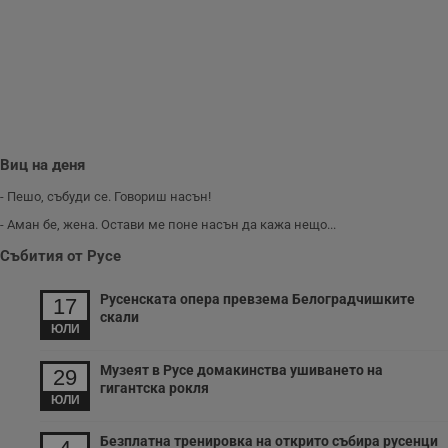
и
п
A
т
е
д
н
п
с
у
и
ф
Виц на деня
н
м
- Пешо, събуди се. Говориш насън!
Т
и
- Аман бе, жена. Остави ме поне насън да кажа нещо...
п
у
Събития от Русе
з
б
Русенската опера превзема Белоградчишките
17
VISITOR_PRIVACY_METADATA
5 месеца
Т
YouTube
скали
4
с
.youtube.com
ЮЛИ
седмици
с
с
п
Музеят в Русе домакинства ушиването на
29
и
п
гигантска рокля
ЮЛИ
т
в
с
Безплатна тренировка на открито събира русенци
з