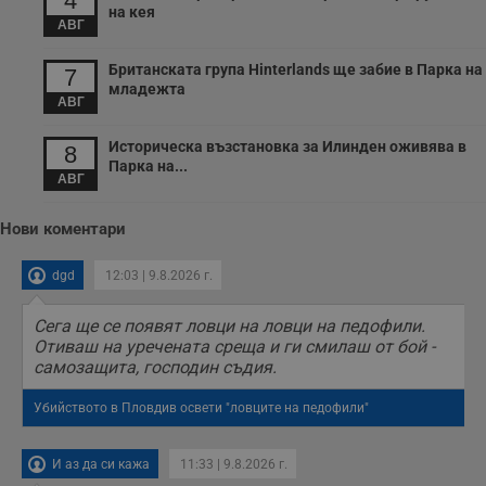
4
с
на кея
п
АВГ
о
р
Британската група Hinterlands ще забие в Парка на
п
7
н
младежта
п
АВГ
к
ч
Историческа възстановка за Илинден оживява в
п
8
с
Парка на...
б
АВГ
__cf_bm
29
Т
Cloudflare Inc.
минути
с
.twitter.com
Нови коментари
59
р
секунди
м
б
dgd
12:03 | 9.8.2026 г.
о
у
п
Сега ще се появят ловци на ловци на педофили.
о
и
Отиваш на уречената среща и ги смилаш от бой -
т
самозащита, господин съдия.
receive-cookie-deprecation
.hit.gemius.pl
1 година
Т
с
Убийството в Пловдив освети "ловците на педофили"
с
н
н
И аз да си кажа
11:33 | 9.8.2026 г.
п
б