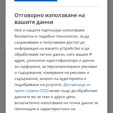
11:41 | 9.8.2026 г.
Отговорно използване на
вашите данни
Повечето от употребяващите дрога не знаят, че купуват...
Ние и нашите партньори използваме
11:34 | 9.8.2026 г.
бисквитки и подобни технологии, за да
съхраняваме и получаваме достъп до
информация на вашето устройство и да
обработваме лични данни, като вашия IP
Убийството в Пловдив освети "ловците на педофили"
адрес, уникални идентификатори и данни
11:30 | 9.8.2026 г.
за сърфиране, за персонализирани реклами
и съдържание, измерване на реклами и
съдържание, анализ на аудиторията и
подобряване на услугите.
Доставчици от
Президентът: Държавата трябва да подпомогне
трети страни (723)
може също да обработват
производството...
данните ви за тези и други цели,
11:24 | 9.8.2026 г.
включително използване на точни данни за
геолокация и характеристики на