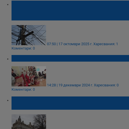
Момче получи токов удар, след като се
качи на електрически стълб по време на
междучасие
07:50 | 17 октомври 2025 г.
Харесвания: 1
Коментари: 0
Коледен празник събра децата в Ценово
14:28 | 19 декември 2024 г.
Харесвания: 0
Коментари: 0
Русенският театър запазва базата си в
Басарбово