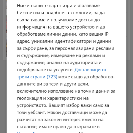
Ние и нашите партньори използваме
12:26 | 20.7.2026 г.
бисквитки и подобни технологии, за да
Цените на дините в Гърция удариха историческо
съхраняваме и получаваме достъп до
дъно
информация на вашето устройство и да
15:58 | 22.7.2026 г.
обработваме лични данни, като вашия IP
адрес, уникални идентификатори и данни
Българка поръча първия домашен робот за
домакинска...
за сърфиране, за персонализирани реклами
20:03 | 5.8.2026 г.
и съдържание, измерване на реклами и
съдържание, анализ на аудиторията и
РЕКЛАМА
подобряване на услугите.
Доставчици от
трети страни (723)
може също да обработват
данните ви за тези и други цели,
включително използване на точни данни за
геолокация и характеристики на
устройството. Вашият избор важи само за
този уебсайт. Някои доставчици може да
разчитат на законен интерес вместо на
съгласие; имате право да възразите в