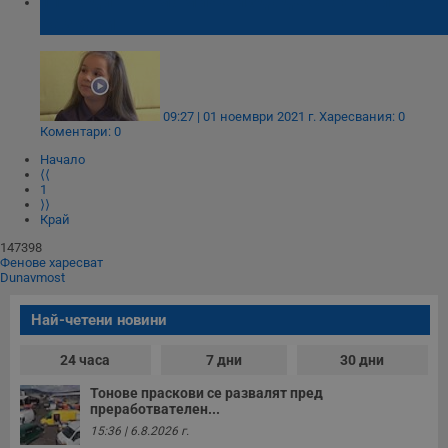
11-годишно момиче издаде своя книга с
разкази
09:27 | 01 ноември 2021 г.
Харесвания: 0
Коментари: 0
Начало
⟨⟨
1
⟩⟩
Край
147398
Фенове харесват
Dunavmost
Най-четени новини
24 часа
7 дни
30 дни
Тонове праскови се развалят пред
преработвателен...
15:36 | 6.8.2026 г.