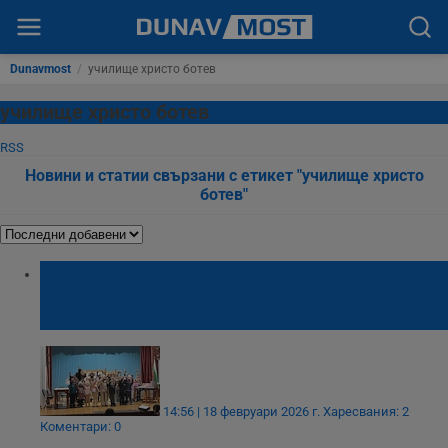
Dunavmost
/
училище христо ботев
училище христо ботев
RSS
Новини и статии свързани с етикет "училище христо
ботев"
Деца от Ценово почетоха паметта на
Васил Левски с интерактивен урок по
родолюбие
14:56 | 18 февруари 2026 г.
Харесвания: 2
Коментари: 0