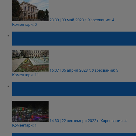
23:39 | 09 май 2023 г.
Харесвания: 4
Коментари: 0
Предлагат изграждането на чешма в
градинката на площад “Батенберг“ в Русе
16:07 | 05 април 2023 г.
Харесвания: 5
Коментари: 11
Българското знаме освети сградата на
училище "Христо Ботев"
14:30 | 22 септември 2022 г.
Харесвания: 4
Коментари: 1