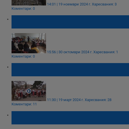
14:01 | 19 ноември 2024 г.
Харесвания: 3
Коментари: 0
200 години "Рибен буквар" честваха в
Ценово
15:56 | 30 октомври 2024 г.
Харесвания: 1
Коментари: 0
Ученици изненадаха класния си
ръководител в Русе
11:30 | 19 март 2024 г.
Харесвания: 28
Коментари: 11
Двама учители създават химна на
славянската писменост и култура