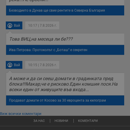
седмици
проследяване на
потребителски
Безводието в Дунав ще свие рентите в Северна България
взаимодействия и
ангажираност на
уебсайта за
подобряване на
Вай
10:17 | 7.8.2026 г.
обслужването и
потребителския
опит.
Toва ВИЦ,на месеца ли бе???
Gtest
1
Тази бисквитка се
Gemius
седмица
използва за A/B
.hit.gemius.pl
Ива Петрова: Протоколът с „Боташ“ е секретен
тестване на
уебсайта чрез
събиране на
данни за
Вай
10:15 | 7.8.2026 г.
поведението и
взаимодействието
на посетителите.
А може и да си сееш домати в градинката пред
Той помага за
блока!!!Макар,че е рисково.Един комшия пося.На
подобряване на
потребителския
всеки един от живущите във входа...
опит, като
разбира как
потребителите се
Продават домати от Косово за 30 евроцента за килограм
ангажират с
различни
елементи на
Виж всички коментари
уебсайта по
време на етапите
ЗА НАС
НОВИНИ
КОМЕНТАРИ
на тестване.