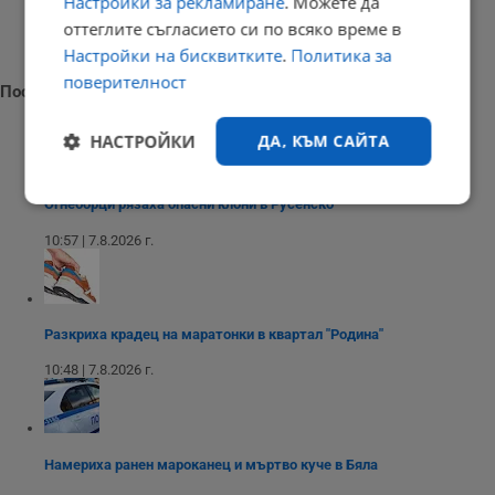
Настройки за рекламиране
. Можете да
оттеглите съгласието си по всяко време в
Настройки на бисквитките
.
Политика за
поверителност
Последни новини
НАСТРОЙКИ
ДА, КЪМ САЙТА
Огнеборци рязаха опасни клони в Русенско
Строго
Ефективност
необходимо
10:57 | 7.8.2026 г.
Таргетиране
Функционалност
Разкриха крадец на маратонки в квартал "Родина"
10:48 | 7.8.2026 г.
Некласифицирани
Намериха ранен мароканец и мъртво куче в Бяла