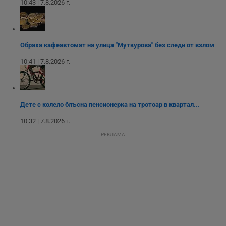
10:43 | 7.8.2026 г.
Строго необходимо
Ефективност
Таргетиране
Функционалност
Обраха кафеавтомат на улица "Муткурова" без следи от взлом
Некласифицирани
10:41 | 7.8.2026 г.
Строго необходимите бисквитки позволяват основната
функционалност на уебсайта, като потребителско
влизане и управление на акаунта. Уебсайтът не може да
се използва правилно без строго необходими
Дете с колело блъсна пенсионерка на тротоар в квартал...
бисквитки.
10:32 | 7.8.2026 г.
Валиден
Име
Доставчик
/
Домейн
О
до
РЕКЛАМА
__RequestVerificationToken
Сесия
Т
Microsoft
п
Corporation
ф
www.dunavmost.com
з
п
и
п
A
т
е
д
н