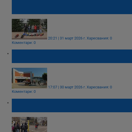
ученици с демонстрации на
радиоуправляеми камиони
20:21 | 31 март 2026 г.
Харесвания: 0
Коментари: 0
Транспортният факултет в Русе организира
Ден на специалностите
17:07 | 30 март 2026 г.
Харесвания: 0
Коментари: 0
Русенският университет: Времето за
пресичане е недостатъчно