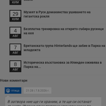
с
ЮЛИ
с
н
н
Музеят в Русе домакинства ушиването на
29
п
гигантска рокля
б
ЮЛИ
п
с
о
Безплатна тренировка на открито събира русенци
4
с
на кея
а
АВГ
р
у
з
Британската група Hinterlands ще забие в Парка на
7
з
п
младежта
АВГ
ASP.NET_SessionId
Сесия
Т
Microsoft
с
Corporation
Историческа възстановка за Илинден оживява в
8
D
www.dunavmost.com
п
Парка на...
АВГ
и
т
к
п
Нови коментари
и
у
р
птица
21:28 | 7.8.2026 г.
к
п
д
В затвора ние ще ги храним, а те ще си останат
д