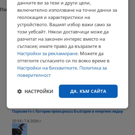
данните ви за тези и други цели,
Последни новини
включително използване на точни данни за
геолокация и характеристики на
устройството. Вашият избор важи само за
този уебсайт. Някои доставчици може да
разчитат на законен интерес вместо на
Наталия Ефремова: Минималната заплата няма да е 620 евро
съгласие; имате право да възразите в
21:03 | 7.8.2026 г.
Настройки за рекламиране
. Можете да
оттеглите съгласието си по всяко време в
Настройки на бисквитките
.
Политика за
поверителност
Сенатът на САЩ одобри нов пакет санкции срещу Русия
20:57 | 7.8.2026 г.
НАСТРОЙКИ
ДА, КЪМ САЙТА
Строго
Ефективност
Парковете с батерии превърнаха България в енергиен лидер
необходимо
20:54 | 7.8.2026 г.