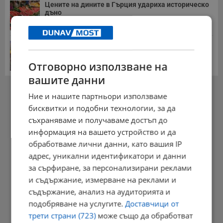
Цените на дините в Гърция удариха историческо
дъно
15:58 | 22.7.2026 г.
Българка поръча първия домашен робот за
домакинска...
Отговорно използване на
20:03 | 5.8.2026 г.
вашите данни
РЕКЛАМА
Ние и нашите партньори използваме
бисквитки и подобни технологии, за да
съхраняваме и получаваме достъп до
информация на вашето устройство и да
обработваме лични данни, като вашия IP
адрес, уникални идентификатори и данни
за сърфиране, за персонализирани реклами
и съдържание, измерване на реклами и
съдържание, анализ на аудиторията и
подобряване на услугите.
Доставчици от
трети страни (723)
може също да обработват