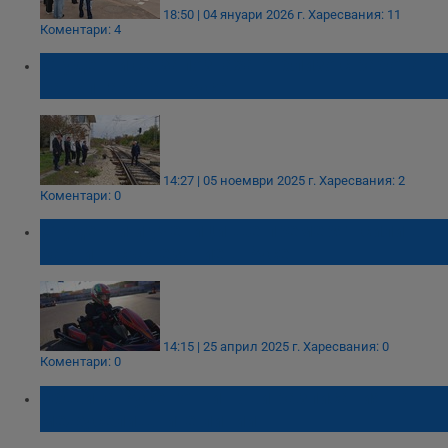
18:50 | 04 януари 2026 г.
Харесвания: 11
Коментари: 4
Студенти се запознаха отблизо с работата
на жп гарата в Русе
14:27 | 05 ноември 2025 г.
Харесвания: 2
Коментари: 0
Студенти и ученици ще премерят сили в
картинг състезание в Русе
14:15 | 25 април 2025 г.
Харесвания: 0
Коментари: 0
Община Русе готви нови разписания на
межуселищните линии