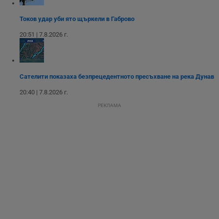
Таргетиране
Функционалност
Токов удар уби ято щъркели в Габрово
20:51 | 7.8.2026 г.
Некласифицирани
Сателити показаха безпрецедентното пресъхване на река Дунав
20:40 | 7.8.2026 г.
РЕКЛАМА
Строго необходимо
Ефективност
Таргетиране
Функционалност
Некласифицирани
Строго необходимите бисквитки позволяват основната
функционалност на уебсайта, като потребителско
влизане и управление на акаунта. Уебсайтът не може да
се използва правилно без строго необходими
бисквитки.
Валиден
Име
Доставчик
/
Домейн
О
до