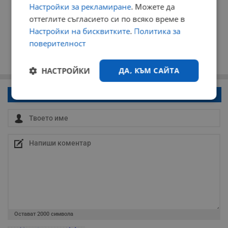
Настройки за рекламиране
. Можете да
оттеглите съгласието си по всяко време в
Настройки на бисквитките
.
Политика за
поверителност
НАСТРОЙКИ
ДА, КЪМ САЙТА
Напиши коментар!
Строго
Ефективност
необходимо
Таргетиране
Функционалност
Некласифицирани
Остават
2000
символа