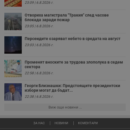
п
23:09 | 6.8.2026 г.
к
ч
п
Отвориха магистрала "Тракия" след часове
с
блокада заради пожар
б
23:05 | 6.8.2026 г.
__cf_bm
29
Т
Cloudflare Inc.
минути
с
.twitter.com
59
р
Персеидите озаряват небето в средата на август
секунди
м
23:03 | 6.8.2026 г.
б
о
у
п
Променят вноските за трудова злополука в седем
о
и
сектора
т
22:58 | 6.8.2026 г.
receive-cookie-deprecation
.hit.gemius.pl
1 година
Т
с
Георги Близнашки: Предстоящите президентски
с
избори могат да бъдат...
н
н
22:38 | 6.8.2026 г.
п
б
п
Виж още новини ...
с
о
с
а
ЗА НАС
НОВИНИ
КОМЕНТАРИ
р