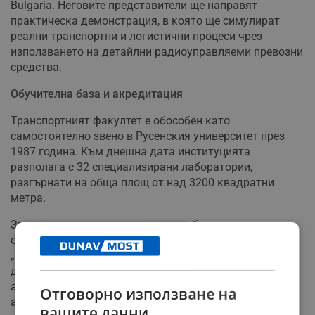
Bulgaria. Неговите представители ще направят
практическа демонстрация, в която ще симулират
реални транспортни и логистични процеси чрез
използването на детайлни радиоуправляеми превозни
средства.
Обучителна база и акредитация
Транспортният факултет е обособен като
самостоятелно звено в Русенския университет през
1987 година. Към днешна дата институцията
разполага с 32 специализирани лаборатории,
разгърнати на обща площ от над 3200 квадратни
метра.
Звеното подготвя кадри чрез две бакалавърски
специалности – „Транспортна техника и технологии“ и
„Технология и управление на транспорта“. В
допълнение, факултетът, чиито програми са
акредитирани от Националната агенция за оценка и
Отговорно използване на
акредитация, предлага шест магистърски и пет
вашите данни