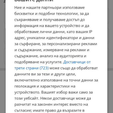
докторски курса на обучение.
Ние и нашите партньори използваме
бисквитки и подобни технологии, за да
Следвай ни в Google News
→
съхраняваме и получаваме достъп до
информация на вашето устройство и да
обработваме лични данни, като вашия IP
Предпочитани източници
→
адрес, уникални идентификатори и данни
за сърфиране, за персонализирани реклами
и съдържание, измерване на реклами и
Изпращайте снимки и информация на
съдържание, анализ на аудиторията и
news@dunavmost.com
подобряване на услугите.
Доставчици от
трети страни (723)
може също да обработват
РЕКЛАМА
данните ви за тези и други цели,
включително използване на точни данни за
геолокация и характеристики на
устройството. Вашият избор важи само за
този уебсайт. Някои доставчици може да
разчитат на законен интерес вместо на
съгласие; имате право да възразите в