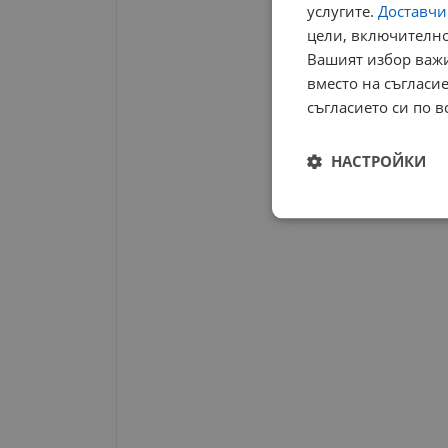
услугите.
Доставчиц
цели, включително
Вашият избор важи
вместо на съгласие
съгласието си по в
НАСТРОЙКИ
Строго
необходимо
Строго н
Строго необходимите б
на акаунта. Уебсайтът 