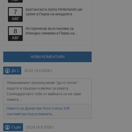
йният потребител може
 уебсайт.
Британската група Hinterlands ще
7
забие в Парка на младежта
АВГ
Описание
Историческа възстановка за
8
Илинден оживява в Парка на...
АВГ
ребителски
елското поведение и
раници на сайта. Тя
яване на сайта. Тя
не на прегледи на
формация, която е
взаимодействат с
нкционалност в целия
прекарано на
НОВИ КОМЕНТАРИ
редпочитанията на
 сайтове; тя може
остта на социалните
тора на сайта.
използва новата или
До 1
10:32 | 8.8.2026 г.
елски взаимодействия
нето и потребителския
Обикновеният русенец може "да го топли",
защото е свързан и милее за реката.
рез събиране на данни
Селяндури като тебе от майната си не само
 помага за
темата...
отребителите се
тапите на тестване.
Нивото на Дунав при Русе стигна 109
тистически данни,
сантиметра под условната...
 броя на посещенията,
 са били заредени.
елския опит.
Гъдю
10:24 | 8.8.2026 г.