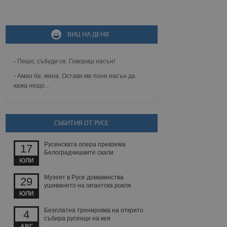
не, зададена от уеб
ВИЦ НА ДЕНЯ
 ASP.NET MVC
спре неразрешеното
т, известно като
тове. Той не съдържа
- Пешо, събуди се. Говориш насън!
щожава при затваряне
- Аман бе, жена. Остави ме поне насън да
кажа нещо...
ение на съгласието на
ст за тяхното
а данни за съгласието
ични политики и
антира, че техните
 сесии.
СЪБИТИЯ ОТ РУСЕ
аничаване между хората
а, за да се правят
Русенската опера превзема
17
хния уебсайт.
Белоградчишките скали
ЮЛИ
сигнализира на
Музеят в Русе домакинства
29
 на бисквитките,
ушиването на гигантска рокля
а съответствие и
ЮЛИ
ндарти и
Безплатна тренировка на открито
4
ck и предоставя
събира русенци на кея
требител използва
АВГ