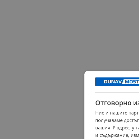
Отговорно и
Ние и нашите парт
получаваме достъп
вашия IP адрес, у
и съдържание, изм