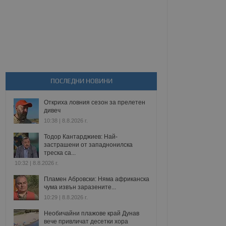
ПОСЛЕДНИ НОВИНИ
Откриха ловния сезон за прелетен
дивеч
10:38 | 8.8.2026 г.
Тодор Кантарджиев: Най-
застрашени от западнонилска
треска са...
10:32 | 8.8.2026 г.
Пламен Абровски: Няма африканска
чума извън заразените...
10:29 | 8.8.2026 г.
Необичайни плажове край Дунав
вече привличат десетки хора