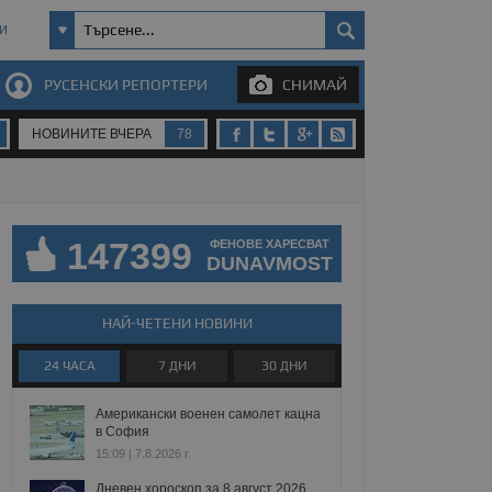
И
РУСЕНСКИ РЕПОРТЕРИ
СНИМАЙ
НОВИНИТЕ ВЧЕРА
78
147399
ФЕНОВЕ ХАРЕСВАТ
DUNAVMOST
НАЙ-ЧЕТЕНИ НОВИНИ
24 ЧАСА
7 ДНИ
30 ДНИ
Американски военен самолет кацна
в София
15:09 | 7.8.2026 г.
Дневен хороскоп за 8 август 2026