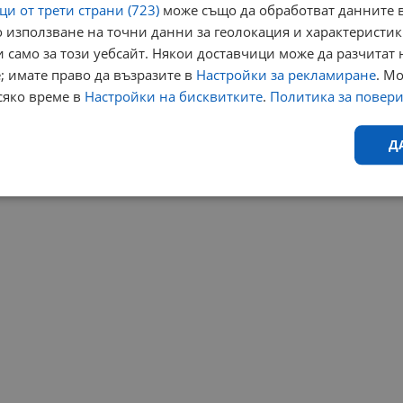
и от трети страни (723)
може също да обработват данните в
 използване на точни данни за геолокация и характеристик
 само за този уебсайт. Някои доставчици може да разчитат 
; имате право да възразите в
Настройки за рекламиране
. М
сяко време в
Настройки на бисквитките
.
Политика за повер
Д
Ефективност
Таргетиране
Функционалност
Н
еобходимо
Ефективност
Таргетиране
Функционалност
Неклас
исквитки позволяват основната функционалност на уебсайта, като потребителско
не може да се използва правилно без строго необходими бисквитки.