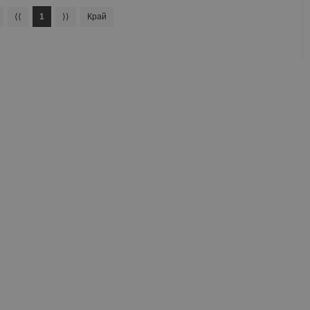
⟨⟨
1
⟩⟩
Край