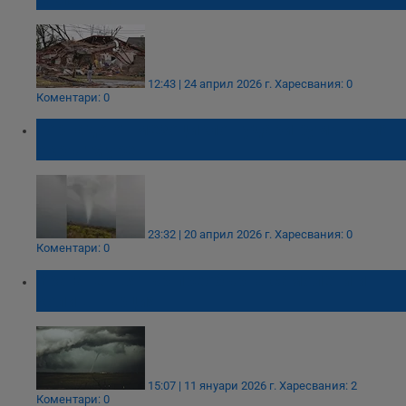
12:43 | 24 април 2026 г.
Харесвания: 0
Коментари: 0
Торнадо от мезоциклон удари румънския
окръг Муреш
23:32 | 20 април 2026 г.
Харесвания: 0
Коментари: 0
Ураганен вятър преобърна самолети и
коли в Гърция
15:07 | 11 януари 2026 г.
Харесвания: 2
Коментари: 0