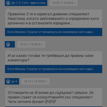
До 1, 2, 5 и 6 - един и същ
18:36 | 7.8.2026 г.
Правилно 3 те е нарекъл диванен специалист.
Наистина, когато заболяването е определено като
хронично и в останалите изредени...
Катя Ивкова: Страхът от промяната не е излекувал нито един...
..
18:24 | 7.8.2026 г.
И за какво тогава ти трябваше да правиш ъези
коментари?
Катя Ивкова: Страхът от промяната не е излекувал нито един...
до 6
18:19 | 7.8.2026 г.
Отговорите на AI може да съдържат грешки. За
правен съвет се консултирайте със специалист.
Чети ситните букви! 🤣🤣🤣