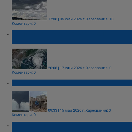
17:36 | 05 юли 2026 г.
Харесвания: 13
Коментари: 0
Тропическата буря "Артър" връхлетя
американското крайбрежие
20:08 | 17 юни 2026 г.
Харесвания: 0
Коментари: 0
Торнадо разруши село в Турция
09:33 | 15 май 2026 г.
Харесвания: 0
Коментари: 0
Торнадо срина къщи и рани 10 души в
Оклахома