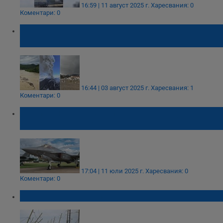
16:59 | 11 август 2025 г.
Харесвания: 0
Коментари: 0
Наводнения, торнадо и изригнал вулкан -
Бедствия връхлетяха Русия
16:44 | 03 август 2025 г.
Харесвания: 1
Коментари: 0
Германия не възнамерява да купува
повече изтребители F-35 от САЩ
17:04 | 11 юли 2025 г.
Харесвания: 0
Коментари: 0
Торнадо уби трима души в САЩ