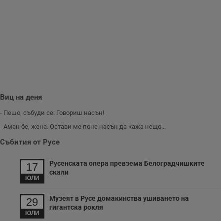
важни за
потребителя.
Виц на деня
- Пешо, събуди се. Говориш насън!
- Аман бе, жена. Остави ме поне насън да кажа нещо...
Събития от Русе
Русенската опера превзема Белоградчишките
17
скали
ЮЛИ
Музеят в Русе домакинства ушиването на
29
гигантска рокля
ЮЛИ