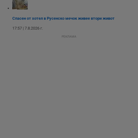
подобряване на
обслужването и
потребителския
опит.
Спасен от хотел в Русенско мечок живее втори живот
Gtest
1
Тази бисквитка се
Gemius
седмица
използва за A/B
.hit.gemius.pl
17:57 | 7.8.2026 г.
тестване на
уебсайта чрез
РЕКЛАМА
събиране на
данни за
поведението и
взаимодействието
на посетителите.
Той помага за
подобряване на
потребителския
опит, като
разбира как
потребителите се
ангажират с
различни
елементи на
уебсайта по
време на етапите
на тестване.
Gdyn
1 година
Тази бисквитка се
Gemius
използва за
.hit.gemius.pl
събиране на
анонимни
статистически