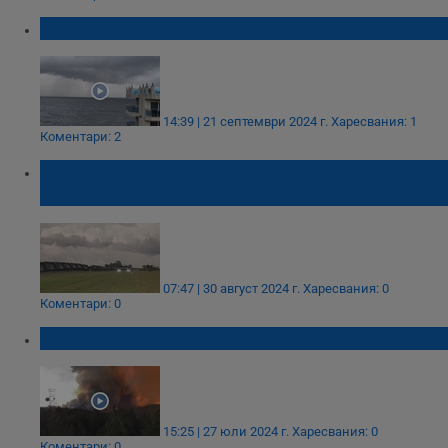
Торнадо се изви над морето край Ахтопол
14:39 | 21 септември 2024 г.
Харесвания: 1
Коментари: 2
Силен вятър извади от релсите десетки
вагони в САЩ
07:47 | 30 август 2024 г.
Харесвания: 0
Коментари: 0
Огнено торнадо вилня в Калифорния
15:25 | 27 юли 2024 г.
Харесвания: 0
Коментари: 0