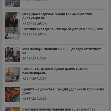
__cf_bm
29
Т
Cloudflare Inc.
минути
с
.twitter.com
59
р
секунди
м
Иван Демерджиев смени трима областни
б
директори на...
о
13:55 | 5.8.2026 г.
у
п
Стотици хиляди пенсии ще бъдат намалени, ако...
о
и
08:14 | 5.8.2026 г.
т
receive-cookie-deprecation
.hit.gemius.pl
1 година
Т
с
Миа Халифа спечели 650 000 долара от титлата
с
на...
н
20:08 | 22.7.2026 г.
н
п
б
НОИ обяви всички нужни документи за
п
с
пенсиониране
о
12:26 | 20.7.2026 г.
с
а
р
Цените на дините в Гърция удариха историческо
у
дъно
з
з
15:58 | 22.7.2026 г.
п
ASP.NET_SessionId
Сесия
Т
Microsoft
Българка поръча първия домашен робот за