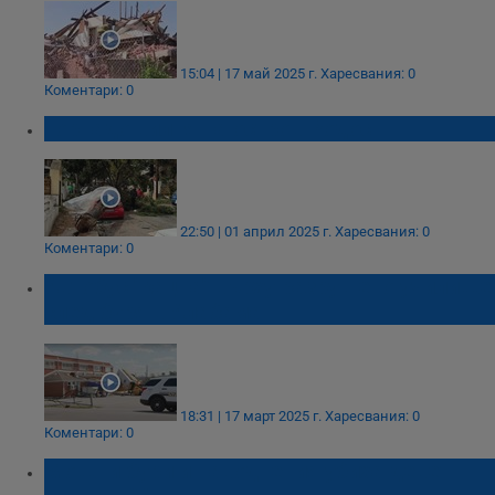
15:04 | 17 май 2025 г.
Харесвания: 0
Коментари: 0
Торнадо вилня на остров Родос
22:50 | 01 април 2025 г.
Харесвания: 0
Коментари: 0
Автобус "кацна" върху разрушено училище
след буря в Алабама
18:31 | 17 март 2025 г.
Харесвания: 0
Коментари: 0
Мощни бури и наводнения убиха девет