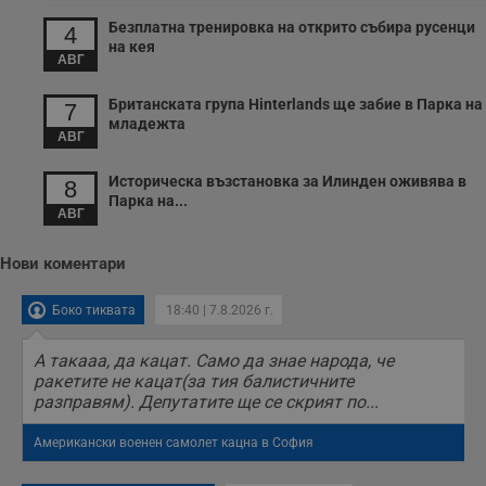
Безплатна тренировка на открито събира русенци
4
на кея
АВГ
Британската група Hinterlands ще забие в Парка на
7
младежта
АВГ
Историческа възстановка за Илинден оживява в
8
Парка на...
АВГ
Нови коментари
Боко тиквата
18:40 | 7.8.2026 г.
А такааа, да кацат. Само да знае народа, че
ракетите не кацат(за тия балистичните
разправям). Депутатите ще се скрият по...
Американски военен самолет кацна в София