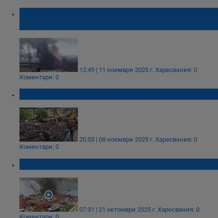
Вулканът Килауеа създаде огнено
"волнадо"
12:49 | 11 ноември 2025 г.
Харесвания: 0
Коментари: 0
Мощно торнадо разруши град в Бразилия
20:53 | 08 ноември 2025 г.
Харесвания: 0
Коментари: 0
Торнадо взе жертва край Париж
07:31 | 21 октомври 2025 г.
Харесвания: 0
Коментари: 0