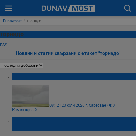
Dunavmost
/
торнадо
торнадо
RSS
Новини и статии свързани с етикет "торнадо"
Двойно торнадо се изви в Швеция
08:12 | 20 юли 2026 г.
Харесвания: 0
Коментари: 0
Фуниеобразен облак се образува над
Шумен