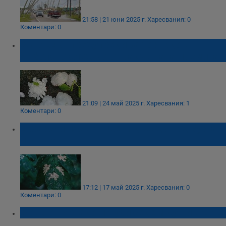
21:58 | 21 юни 2025 г.
Харесвания: 0
Коментари: 0
BG-ALERT предупреди за торнадо в
Ямболско след като градушката премина
21:09 | 24 май 2025 г.
Харесвания: 1
Коментари: 0
Сахарски пясък оцвети дъжда над Бургас
и Варна
17:12 | 17 май 2025 г.
Харесвания: 0
Коментари: 0
Мощно торнадо погуби седем души в САЩ