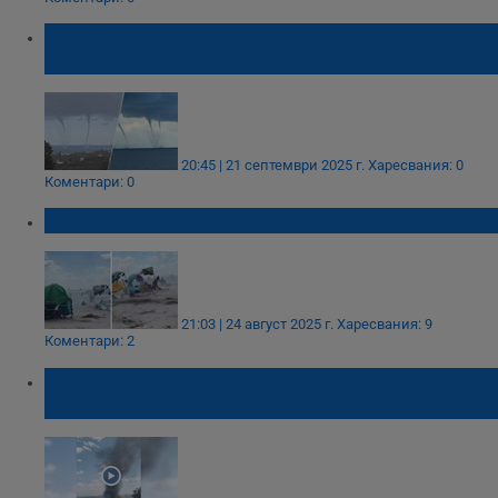
Тройно торнадо се появи в Черно море
край бреговете на Турция
20:45 | 21 септември 2025 г.
Харесвания: 0
Коментари: 0
Смерч връхлетя Слънчев бряг
21:03 | 24 август 2025 г.
Харесвания: 9
Коментари: 2
Meteto Balkans: Огромен прашен дявол се
появи до Шумен