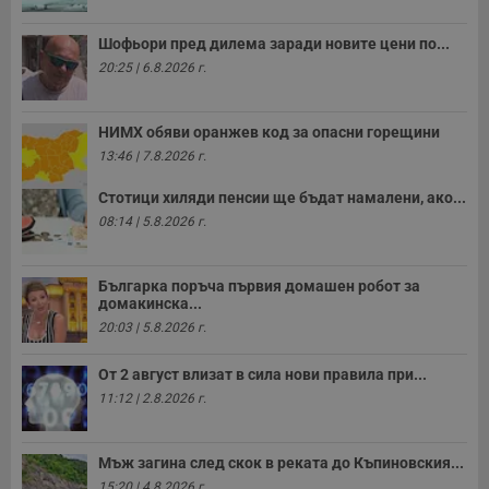
м
Т
и
Шофьори пред дилема заради новите цени по...
п
20:25 | 6.8.2026 г.
у
з
б
НИМХ обяви оранжев код за опасни горещини
VISITOR_PRIVACY_METADATA
5 месеца
Т
YouTube
4
с
.youtube.com
13:46 | 7.8.2026 г.
седмици
с
с
п
Стотици хиляди пенсии ще бъдат намалени, ако...
и
08:14 | 5.8.2026 г.
п
т
в
с
Българка поръча първия домашен робот за
з
с
домакинска...
п
20:03 | 5.8.2026 г.
о
р
п
От 2 август влизат в сила нови правила при...
н
п
11:12 | 2.8.2026 г.
к
ч
п
с
Мъж загина след скок в реката до Къпиновския...
б
15:20 | 4.8.2026 г.