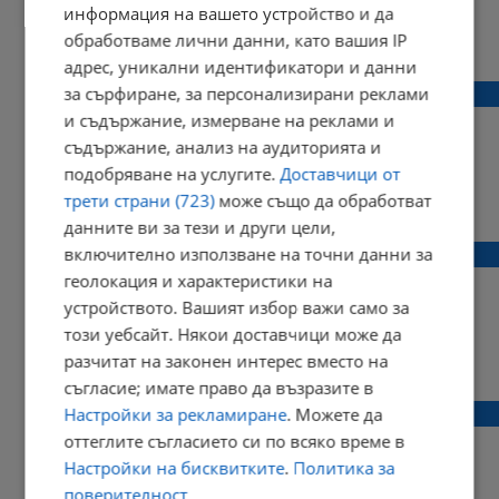
информация на вашето устройство и да
обработваме лични данни, като вашия IP
09:12 | 14 юни 2024 г.
Харесвания: 0
Коментари: 0
адрес, уникални идентификатори и данни
Огромна градушка удари Тексас
за сърфиране, за персонализирани реклами
и съдържание, измерване на реклами и
съдържание, анализ на аудиторията и
подобряване на услугите.
Доставчици от
трети страни (723)
може също да обработват
13:59 | 06 юни 2024 г.
Харесвания: 0
Коментари: 2
данните ви за тези и други цели,
Торнадо преобърна ТИР в Тексас
включително използване на точни данни за
геолокация и характеристики на
устройството. Вашият избор важи само за
този уебсайт. Някои доставчици може да
разчитат на законен интерес вместо на
15:43 | 26 май 2024 г.
Харесвания: 0
Коментари: 0
съгласие; имате право да възразите в
Торнадо от камъни се изви над Чехия
Настройки за рекламиране
. Можете да
оттеглите съгласието си по всяко време в
Настройки на бисквитките
.
Политика за
поверителност