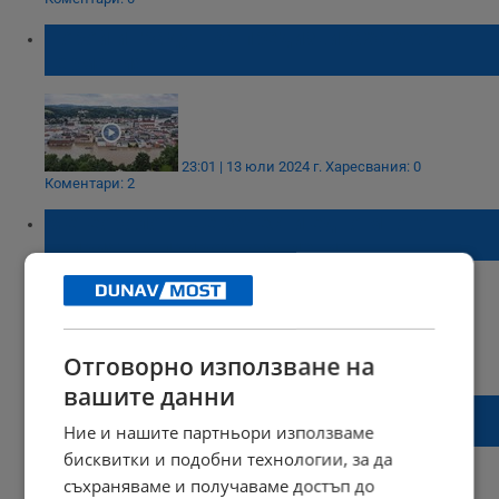
Порой и градушка предизвикаха хаос в
Германия
23:01 | 13 юли 2024 г.
Харесвания: 0
Коментари: 2
Метеоролог: Ще зачести едно много
неприятно природно явление
22:14 | 16 юни 2024 г.
Харесвания: 22
Отговорно използване на
Коментари: 6
вашите данни
Обявиха бедствено положение в Нова
Ние и нашите партньори използваме
Загора
бисквитки и подобни технологии, за да
съхраняваме и получаваме достъп до