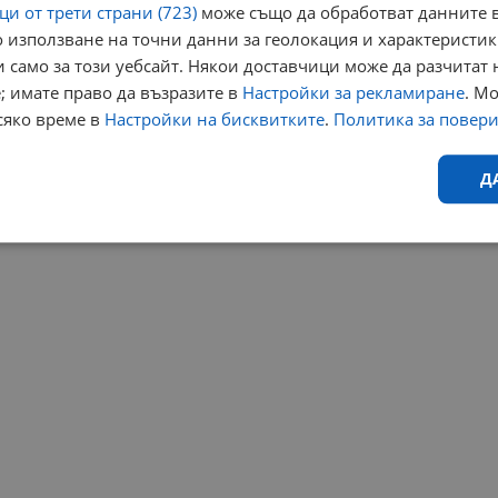
и от трети страни (723)
може също да обработват данните в
 използване на точни данни за геолокация и характеристик
 само за този уебсайт. Някои доставчици може да разчитат 
; имате право да възразите в
Настройки за рекламиране
. М
сяко време в
Настройки на бисквитките
.
Политика за повер
Д
Ефективност
Таргетиране
Функционалност
Н
еобходимо
Ефективност
Таргетиране
Функционалност
Неклас
исквитки позволяват основната функционалност на уебсайта, като потребителско
не може да се използва правилно без строго необходими бисквитки.