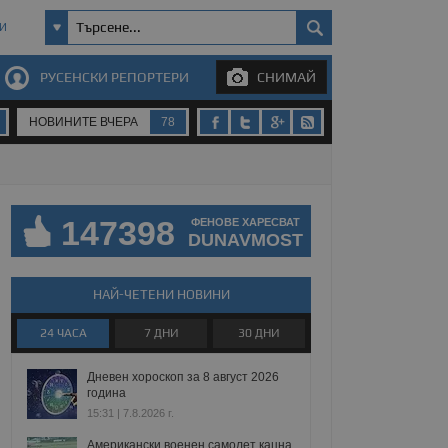
И
РУСЕНСКИ РЕПОРТЕРИ
СНИМАЙ
НОВИНИТЕ ВЧЕРА
78
147398
ФЕНОВЕ ХАРЕСВАТ
DUNAVMOST
НАЙ-ЧЕТЕНИ НОВИНИ
24 ЧАСА
7 ДНИ
30 ДНИ
Дневен хороскоп за 8 август 2026
година
15:31 | 7.8.2026 г.
Американски военен самолет кацна