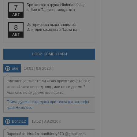
йният потребител може
Британската група Hinterlands ще
7
 уебсайт.
забие в Парка на младежта
АВГ
Историческа възстановка за
8
Описание
Илинден оживява в Парка на...
АВГ
ребителски
елското поведение и
раници на сайта. Тя
яване на сайта. Тя
не на прегледи на
формация, която е
взаимодействат с
НОВИ КОМЕНТАРИ
нкционалност в целия
прекарано на
редпочитанията на
 сайтове; тя може
абе
14:01 | 8.8.2026 г.
остта на социалните
тора на сайта.
използва новата или
елски взаимодействия
смотаняци , знаете ли какво правят децата ви с
нето и потребителския
коли в 4 часа посред нощ , или не ви дреме ?
Ами като не ви дреме ще носите...
рез събиране на данни
 помага за
Трима души пострадаха при тежка катастрофа
отребителите се
край Николово
тапите на тестване.
тистически данни,
Bonth12
13:52 | 8.8.2026 г.
 броя на посещенията,
 са били заредени.
елския опит.
Здравейте, Имейл: bonthierry373 @gmail.com