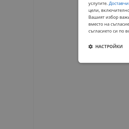
услугите.
Доставчиц
цели, включително
Вашият избор важи
вместо на съгласие
съгласието си по в
НАСТРОЙКИ
Строго
необходимо
Строго н
Строго необходимите б
на акаунта. Уебсайтът 