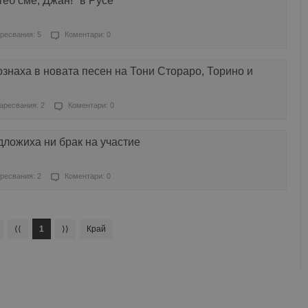
теб сме, Джан!" в Русе
ресвания: 5
Коментари: 0
знаха в новата песен на Тони Стораро, Торино и
аресвания: 2
Коментари: 0
ложиха ни брак на участие
ресвания: 2
Коментари: 0
⟨⟨
1
⟩⟩
Край