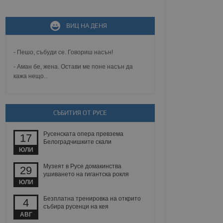
ВИЦ НА ДЕНЯ
не, зададена от уеб
 ASP.NET MVC
спре неразрешеното
т, известно като
- Пешо, събуди се. Говориш насън!
тове. Той не съдържа
щожава при затваряне
- Аман бе, жена. Остави ме поне насън да
кажа нещо...
ение на съгласието на
ст за тяхното
а данни за съгласието
ични политики и
СЪБИТИЯ ОТ РУСЕ
антира, че техните
 сесии.
Русенската опера превзема
аничаване между хората
17
а, за да се правят
Белоградчишките скали
хния уебсайт.
ЮЛИ
Музеят в Русе домакинства
29
сигнализира на
ушиването на гигантска рокля
 на бисквитките,
ЮЛИ
а съответствие и
ндарти и
Безплатна тренировка на открито
4
събира русенци на кея
ck и предоставя
АВГ
требител използва