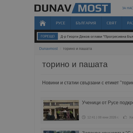
ЗА НАС
РУСЕ
БЪЛГАРИЯ
СВЯТ
РА
ГОРЕЩО
Д-р Георги Дяков оглави "Прогресивна Бъл
Dunavmost
/
торино и пашата
торино и пашата
Новини и статии свързани с етикет "тори
Ученици от Русе подк
12:41 | 08 юни 2026 г.
Ха