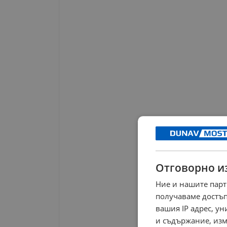
Отговорно и
Ние и нашите парт
получаваме достъп
вашия IP адрес, у
и съдържание, изм