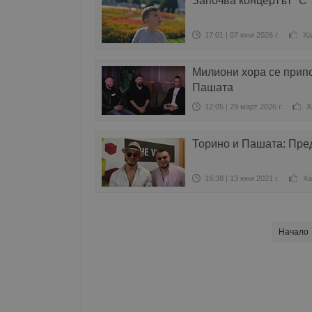
Започва концертът "С 
17:01 | 07 юни 2026 г.
Ха
Милиони хора се припо
Пашата
12:05 | 29 март 2026 г.
Х
Торино и Пашата: Пред
19:38 | 13 юни 2021 г.
Ха
Начало