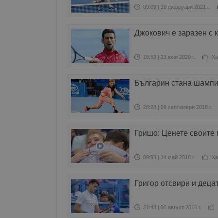
09:03 | 16 февруари 2021 г.
Джокович е заразен с 
15:59 | 23 юни 2020 г.
Ха
Българин стана шампи
20:28 | 09 септември 2018 г.
Гришо: Ценете своите 
09:58 | 14 май 2018 г.
Ха
Григор отсвири и деца
21:43 | 06 август 2016 г.