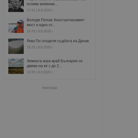
голямо влияние...
17:41 | 8.8.2026 г.
Володя Попов: Константиновият
мост е едно от...
15:43 | 8.8.2026 г.
Река По споделя съдбата на Дунав
15:29 | 8.8.2026 г.
Земната кора край България се
движи на юг с до 2...
16:35 | 8.8.2026 г.
РЕКЛАМА