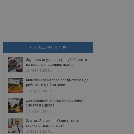
ПОСЛЕДНИ НОВИНИ
Задържаха украинец за убийството
на негов сънародник край...
13:46 | 9.8.2026 г.
Магазините масово продължават да
работят с двойни цени
13:41 | 9.8.2026 г.
Две океански аномалии променят
зимата в Европа
13:36 | 9.8.2026 г.
Златан Златанов: Онова, което
скриха от вас, е в пъти...
13:30 | 9.8.2026 г.