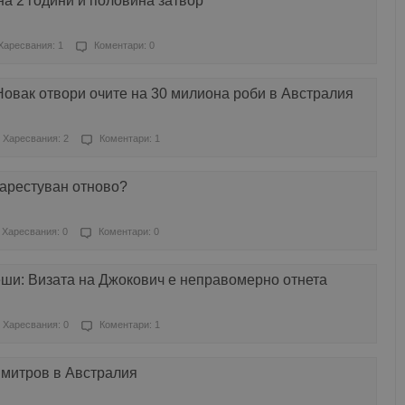
а 2 години и половина затвор
Харесвания: 1
Коментари: 0
овак отвори очите на 30 милиона роби в Австралия
Харесвания: 2
Коментари: 1
 арестуван отново?
Харесвания: 0
Коментари: 0
еши: Визата на Джокович е неправомерно отнета
Харесвания: 0
Коментари: 1
имитров в Австралия