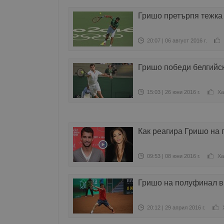
Гришо претърпя тежка
20:07 | 06 август 2016 г.
Гришо победи белгийс
15:03 | 26 юни 2016 г.
Ха
Как реагира Гришо на 
09:53 | 08 юни 2016 г.
Ха
Гришо на полуфинал в
20:12 | 29 април 2016 г.