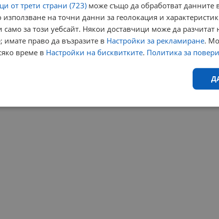
и от трети страни (723)
може също да обработват данните в
 използване на точни данни за геолокация и характеристик
Харесвания: 0
Коментари: 0
 само за този уебсайт. Някои доставчици може да разчитат 
; имате право да възразите в
Настройки за рекламиране
. М
сяко време в
Настройки на бисквитките
.
Политика за повер
⟨⟨
1
⟩⟩
Край
Д
Ефективност
Таргетиране
Функционалност
Н
еобходимо
Ефективност
Таргетиране
Функционалност
Неклас
исквитки позволяват основната функционалност на уебсайта, като потребителско
не може да се използва правилно без строго необходими бисквитки.