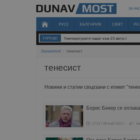
ЗА НАС
РУСЕ
БЪЛГАРИЯ
СВЯТ
РА
ГОРЕЩО
Температурите падат към 23 август
Dunavmost
/
тенесист
тенесист
Новини и статии свързани с етикет "тене
Борис Бекер се оплака
17:52 | 08 май 2022 г.
Ха