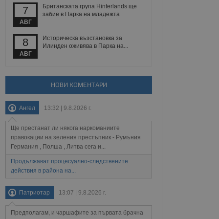
йният потребител може
Британската група Hinterlands ще
7
 уебсайт.
забие в Парка на младежта
АВГ
Историческа възстановка за
8
Илинден оживява в Парка на...
Описание
АВГ
ребителски
елското поведение и
раници на сайта. Тя
яване на сайта. Тя
не на прегледи на
формация, която е
взаимодействат с
НОВИ КОМЕНТАРИ
нкционалност в целия
прекарано на
редпочитанията на
 сайтове; тя може
Ангел
13:32 | 9.8.2026 г.
остта на социалните
тора на сайта.
използва новата или
елски взаимодействия
Ще престанат ли някога наркоманиите
нето и потребителския
правокации на зеления престъпник - Румъния
Германия , Полша , Литва сега и...
рез събиране на данни
 помага за
Продължават процесуално-следствените
отребителите се
действия в района на...
тапите на тестване.
тистически данни,
Патриотар
13:07 | 9.8.2026 г.
 броя на посещенията,
 са били заредени.
елския опит.
Предполагам, и чаршафите за първата брачна