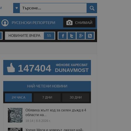
И
РУСЕНСКИ РЕПОРТЕРИ
СНИМАЙ
НОВИНИТЕ ВЧЕРА
55
147404
ФЕНОВЕ ХАРЕСВАТ
DUNAVMOST
НАЙ-ЧЕТЕНИ НОВИНИ
24 ЧАСА
7 ДНИ
30 ДНИ
Обявиха жълт код за силен дъжд в 4
области на...
18:14 | 8.8.2026 г.
Хорхе Меси е човекът, оказал най-