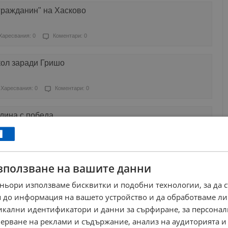
гражданин" на Хасково
Харесвания: 0
Коментари: 0
кол заради Гришо
Харесвания: 0
Коментари: 0
дина с победа
Харесвания: 1
Коментари: 0
зползване на вашите данни
 жега на US Open
ньори използваме бисквитки и подобни технологии, за да 
Харесвания: 0
Коментари: 0
 до информация на вашето устройство и да обработваме ли
никални идентификатори и данни за сърфиране, за персона
канабис на корта
ерване на реклами и съдържание, анализ на аудиторията и