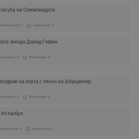
 загуба на Олимпиадата
Харесвания: 0
Коментари: 0
ката звезда Давид Гофен
ресвания: 0
Коментари: 0
поздрав на корта с песен на Шерцингер
ресвания: 1
Коментари: 0
 Истанбул
Харесвания: 0
Коментари: 0