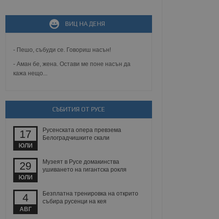
ВИЦ НА ДЕНЯ
не, зададена от уеб
 ASP.NET MVC
спре неразрешеното
т, известно като
- Пешо, събуди се. Говориш насън!
тове. Той не съдържа
щожава при затваряне
- Аман бе, жена. Остави ме поне насън да
кажа нещо...
ение на съгласието на
ст за тяхното
а данни за съгласието
ични политики и
СЪБИТИЯ ОТ РУСЕ
антира, че техните
 сесии.
Русенската опера превзема
17
аничаване между хората
Белоградчишките скали
а, за да се правят
ЮЛИ
хния уебсайт.
Музеят в Русе домакинства
29
сигнализира на
ушиването на гигантска рокля
 на бисквитките,
ЮЛИ
а съответствие и
ндарти и
Безплатна тренировка на открито
4
събира русенци на кея
ck и предоставя
АВГ
требител използва