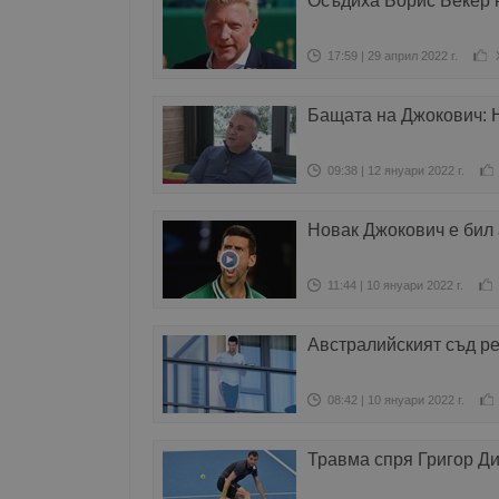
Осъдиха Борис Бекер н
17:59 | 29 април 2022 г.
Бащата на Джокович: Н
09:38 | 12 януари 2022 г.
Новак Джокович е бил
11:44 | 10 януари 2022 г.
Австралийският съд р
08:42 | 10 януари 2022 г.
Травма спря Григор Д