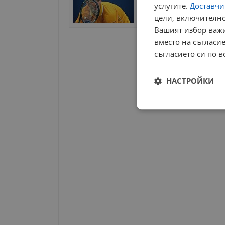
услугите.
Доставчиц
цели, включително
14:00 | 16 август 2015 г.
Вашият избор важи
вместо на съгласие
съгласието си по в
Начало
НАСТРОЙКИ
Строго
необходимо
Строго н
Строго необходимите б
на акаунта. Уебсайтът 