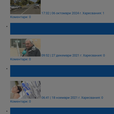
17:32 | 06 октомври 2024 г.
Харесвания: 1
Коментари: 0
Мъж от Добрич е бил кръводарител почти
100 пъти
09:52 | 27 декември 2021 г.
Харесвания: 0
Коментари: 0
Инсулт покоси бременна в петия месец,
спасиха и нея, и бебето
06:41 | 18 ноември 2021 г.
Харесвания: 0
Коментари: 0
Наркоман наръга 11 пъти с ловджийски