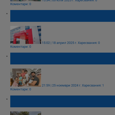
15:34 | 03 юли 2025 г.
Харесвания: 0
Коментари: 0
Родилка е в критично състояние след
раждане в Бургас
15:02 | 18 април 2025 г.
Харесвания: 0
Коментари: 0
Случайна среща в увеселителен парк
спаси живота на бебе
21:59 | 25 ноември 2024 г.
Харесвания: 1
Коментари: 0
Призив за спешно кръводаряване след
тежката катастрофа край Карнобат