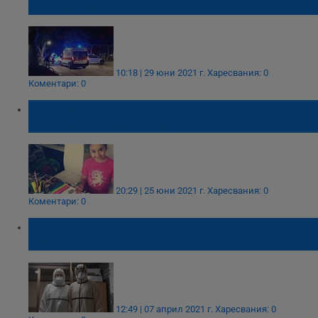
нож момиче в Бургас
10:18 | 29 юни 2021 г.
Харесвания: 0
Коментари: 0
7-годишната Теди от Русе се нуждае от
8000 лева за лечение
20:29 | 25 юни 2021 г.
Харесвания: 0
Коментари: 0
Майка и син медици даряват животи,
рискувайки своя
12:49 | 07 април 2021 г.
Харесвания: 0