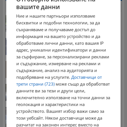
вашите данни
24 часа
7 дни
30 дни
Ние и нашите партньори използваме
Полицията спаси изоставено на пътя момче
бисквитки и подобни технологии, за да
09:36 | 6.8.2026 г.
съхраняваме и получаваме достъп до
информация на вашето устройство и да
Дневен хороскоп за 7 август 2026 година
обработваме лични данни, като вашия IP
15:00 | 6.8.2026 г.
адрес, уникални идентификатори и данни
за сърфиране, за персонализирани реклами
и съдържание, измерване на реклами и
Румен Радев ще посети терена за бъдещия
космически...
съдържание, анализ на аудиторията и
07:19 | 6.8.2026 г.
подобряване на услугите.
Доставчици от
трети страни (723)
може също да обработват
Задържаха десет деца за убийството в Пловдив
данните ви за тези и други цели,
15:43 | 6.8.2026 г.
включително използване на точни данни за
геолокация и характеристики на
Румен Радев: Търговските дружества обявяват...
устройството. Вашият избор важи само за
10:46 | 6.8.2026 г.
този уебсайт. Някои доставчици може да
разчитат на законен интерес вместо на
Стотици хиляди пенсии ще бъдат намалени, ако...