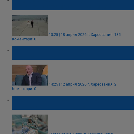
Бургас записаха песен за медиците
10:25 | 18 април 2026 г.
Харесвания: 135
Коментари: 0
Николай Габровски: В окопите и в
хирургията няма атеисти
14:25 | 12 април 2026 г.
Харесвания: 2
Коментари: 0
Родилка оцеля след критични усложнения
при раждане на близнаци