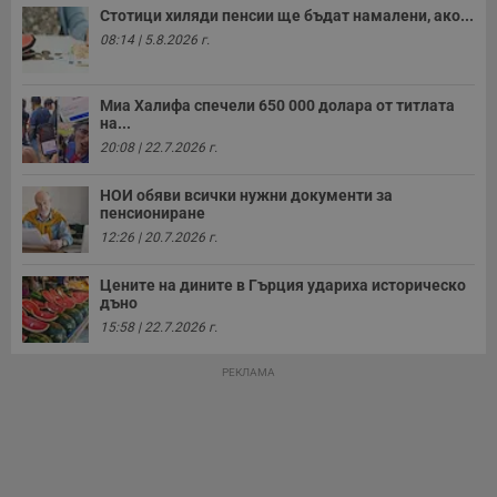
Стотици хиляди пенсии ще бъдат намалени, ако...
08:14 | 5.8.2026 г.
Строго необходимо
Ефективност
Миа Халифа спечели 650 000 долара от титлата
на...
Таргетиране
Функционалност
20:08 | 22.7.2026 г.
Некласифицирани
НОИ обяви всички нужни документи за
Строго необходимите бисквитки позволяват основната
пенсиониране
функционалност на уебсайта, като потребителско
12:26 | 20.7.2026 г.
влизане и управление на акаунта. Уебсайтът не може да
се използва правилно без строго необходими
бисквитки.
Цените на дините в Гърция удариха историческо
дъно
Валиден
Име
Доставчик
/
Домейн
О
до
15:58 | 22.7.2026 г.
__RequestVerificationToken
Сесия
Т
Microsoft
п
РЕКЛАМА
Corporation
ф
www.dunavmost.com
з
п
и
п
A
т