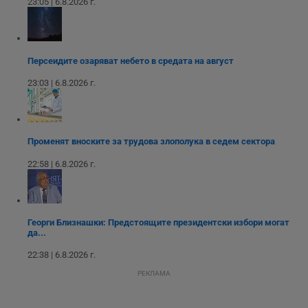
п
23:05 | 6.8.2026 г.
н
п
к
ч
п
с
Персеидите озаряват небето в средата на август
б
23:03 | 6.8.2026 г.
__cf_bm
29
Т
Cloudflare Inc.
минути
с
.twitter.com
59
р
секунди
м
б
о
Променят вноските за трудова злополука в седем сектора
у
п
22:58 | 6.8.2026 г.
о
и
т
receive-cookie-deprecation
.hit.gemius.pl
1 година
Т
с
Георги Близнашки: Предстоящите президентски избори могат
с
да...
н
н
п
22:38 | 6.8.2026 г.
б
п
РЕКЛАМА
с
о
с