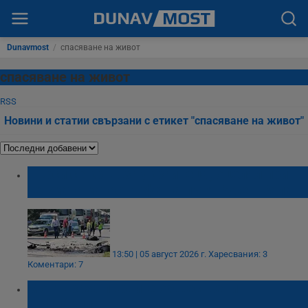
Dunavmost
/
спасяване на живот
спасяване на живот
RSS
Новини и статии свързани с етикет "спасяване на живот"
Търси се кръв за украинеца, оцелял при
тежката катастрофа на пътя Русе - Бяла
13:50 | 05 август 2026 г.
Харесвания: 3
Коментари: 7
Монтираха първите обществени
дефибрилатори в Русе