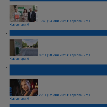
12:40 | 24 юни 2026 г.
Харесвания: 1
Коментари: 0
Монтират улични дефибрилатори в Русе
09:11 | 23 юни 2026 г.
Харесвания: 1
Коментари: 0
Александра Раева: Ти ми спаси живота,
Любе!
22:11 | 02 юни 2026 г.
Харесвания: 1
Коментари: 0
Медицинска сестра от Русе и лекар от