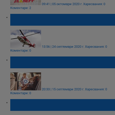
09:41 | 05 октомври 2020 г.
Харесвания: 0
Коментари: 2
Одобриха закупуването на две
хеликоптерни линейки
13:56 | 24 септември 2020 г.
Харесвания: 0
Коментари: 0
90% от родителите не са наясно в какви
столчета да возят децата си
20:33 | 15 септември 2020 г.
Харесвания: 0
Коментари: 0
Русенка: Благодарност към едно
непознато момче, помогнало ни в беда