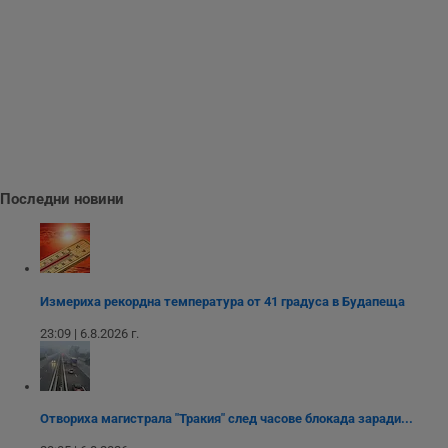
е
д
н
п
с
у
и
ф
н
м
Т
и
п
у
з
Последни новини
б
VISITOR_PRIVACY_METADATA
5 месеца
Т
YouTube
4
с
.youtube.com
седмици
с
с
п
Измериха рекордна температура от 41 градуса в Будапеща
и
п
23:09 | 6.8.2026 г.
т
в
с
з
с
п
Отвориха магистрала "Тракия" след часове блокада заради...
о
р