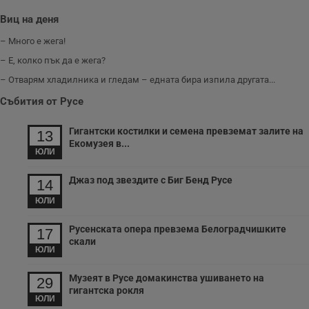
Youtube.
_sharedID_cst
.dunavmost.com
11
Тази бисквитка се
Виц на деня
месеца 4
използва за
седмици
проследяване на
– Много е жега!
потребителски
взаимодействия и
– Е, колко пък да е жега?
ангажираност на
уебсайта за
– Отварям хладилника и гледам – едната бира изпила другата...
подобряване на
обслужването и
потребителския
Събития от Русе
опит.
Gtest
1
Тази бисквитка се
Gemius
Гигантски костилки и семена превземат залите на
13
седмица
използва за A/B
.hit.gemius.pl
Екомузея в...
тестване на
ЮЛИ
уебсайта чрез
събиране на
данни за
Джаз под звездите с Биг Бенд Русе
14
поведението и
взаимодействието
ЮЛИ
на посетителите.
Той помага за
подобряване на
Русенската опера превзема Белоградчишките
17
потребителския
скали
опит, като
ЮЛИ
разбира как
потребителите се
ангажират с
Музеят в Русе домакинства ушиването на
29
различни
гигантска рокля
елементи на
ЮЛИ
уебсайта по