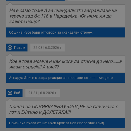
Тази информация
се използва, за да
Не е само този! А за скандалното заграждане на
се оптимизира
представянето на
терена зад бл.116 в Чародейка- Юг няма ли да
уебсайта и да
кажете нещо?
направят
рекламните
съобщения по-
Община Русе бави отговори за скандален строеж
важни за
потребителя.
Питам
22:08 | 6.8.2026 г.
Кое е това момче и как мога да стигна до него……а
имам сърце!!!!! А вие??
Аспарух Илиев с остра реакция за изоставеното на пътя дете
Вай
21:31 | 6.8.2026 г.
Doшла на ПОЧИВКА!!!НАУЧИЛА,ЧЕ на Слънчака е
гот и ЕФтино и ДОЛЕТЯЛА!!!
Признаха пчела от Слънчев бряг за нов биологичен вид