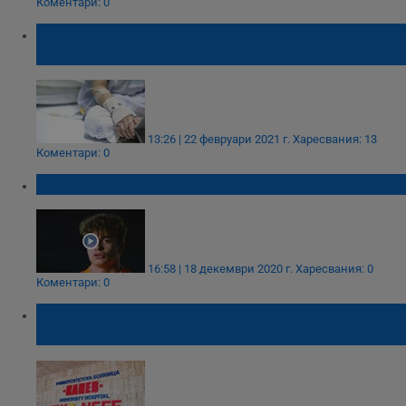
Коментари: 0
9-годишно дете с инсулт е върнато от три
болници в София
13:26 | 22 февруари 2021 г.
Харесвания: 13
Коментари: 0
Матия, който спаси живота на съперник
16:58 | 18 декември 2020 г.
Харесвания: 0
Коментари: 0
УМБАЛ "Канев" с ново издание на „Златни
ръце, добро сърце“