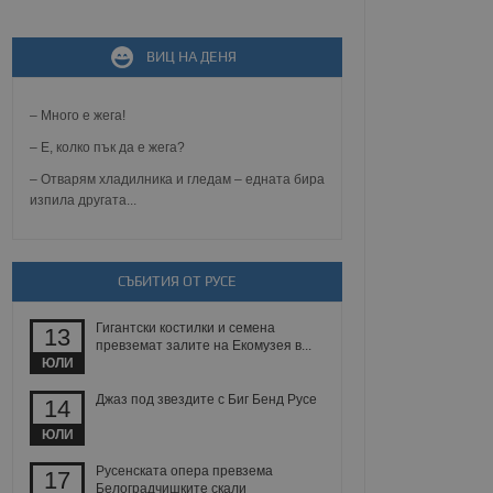
не, зададена от уеб
 ASP.NET MVC
ВИЦ НА ДЕНЯ
спре неразрешеното
т, известно като
тове. Той не съдържа
– Много е жега!
щожава при затваряне
– Е, колко пък да е жега?
ение на съгласието на
ст за тяхното
– Отварям хладилника и гледам – едната бира
а данни за съгласието
изпила другата...
ични политики и
антира, че техните
 сесии.
аничаване между хората
СЪБИТИЯ ОТ РУСЕ
а, за да се правят
хния уебсайт.
Гигантски костилки и семена
13
превземат залите на Екомузея в...
сигнализира на
ЮЛИ
 на бисквитките,
а съответствие и
ндарти и
Джаз под звездите с Биг Бенд Русе
14
ЮЛИ
ck и предоставя
требител използва
Русенската опера превзема
17
йният потребител може
Белоградчишките скали
 уебсайт.