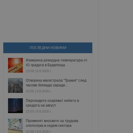
ПОСЛЕДНИ НОВИНИ
Измериха рекордна температура от
41 градуса в Будапеща
23:09 | 6.8.2026 г.
Отвориха магистрала "Тракия" след
часове блокада заради...
23:05 | 6.8.2026 г.
Персеидите озаряват небето в
средата на август
23:03 | 6.8.2026 г.
Променят вноските за трудова
злополука в седем сектора
22:58 | 6.8.2026 г.