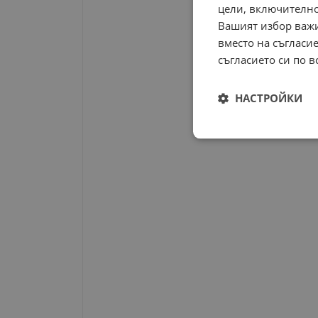
цели, включително
Вашият избор важи
вместо на съгласие
съгласието си по в
НАСТРОЙКИ
Строго
необходимо
Строго н
Строго необходимите б
на акаунта. Уебсайтът 
Име