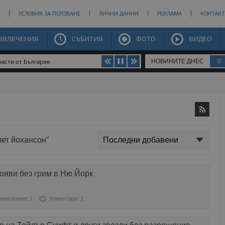
УСЛОВИЯ ЗА ПОЛЗВАНЕ
ЛИЧНИ ДАННИ
РЕКЛАМА
КОНТАКТ
ЗВЛЕЧЕНИЯ
СЪБИТИЯ
ФОТО
ВИДЕО
НОВИНИТЕ ДНЕС
0
части от България
лет йохансон"
ояви без грим в Ню Йорк
аресвания: 1
Коментари: 2