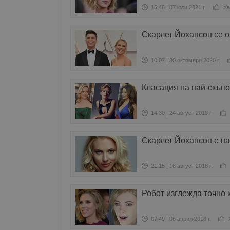
15:46 | 07 юли 2021 г.
Ха
Скарлет Йохансон се 
10:07 | 30 октомври 2020 г.
Класация на най-скъпо
14:30 | 24 август 2019 г.
Скарлет Йохансон е на
21:15 | 16 август 2018 г.
Робот изглежда точно 
07:49 | 06 април 2016 г.