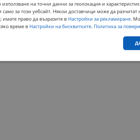
 използване на точни данни за геолокация и характеристик
 само за този уебсайт. Някои доставчици може да разчитат 
; имате право да възразите в
Настройки за рекламиране
. М
сяко време в
Настройки на бисквитките
.
Политика за повер
Д
Ефективност
Таргетиране
Функционалност
Н
еобходимо
Ефективност
Таргетиране
Функционалност
Неклас
исквитки позволяват основната функционалност на уебсайта, като потребителско
не може да се използва правилно без строго необходими бисквитки.
Валиден
Доставчик
/
Домейн
Описание