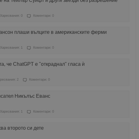
е на Тейлър Суифт и други звезди без разрешение
Харесвания: 0
Коментари: 0
хансон плаши вълците в американските ферми
Харесвания: 1
Коментари: 0
а, че ChatGPT е "откраднал" гласа ѝ
ресвания: 2
Коментари: 0
исател Никълъс Еванс
Харесвания: 1
Коментари: 0
ва второто си дете