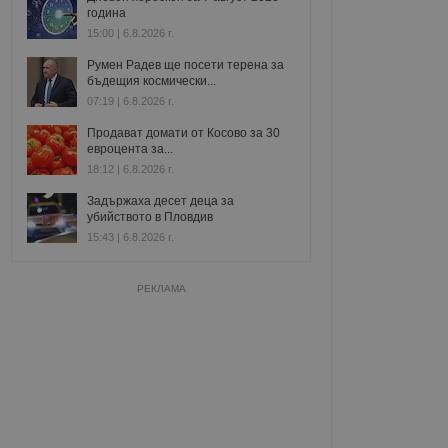
година
15:00 | 6.8.2026 г.
Румен Радев ще посети терена за
бъдещия космически...
07:19 | 6.8.2026 г.
Продават домати от Косово за 30
евроцента за...
18:12 | 6.8.2026 г.
Задържаха десет деца за
убийството в Пловдив
15:43 | 6.8.2026 г.
РЕКЛАМА