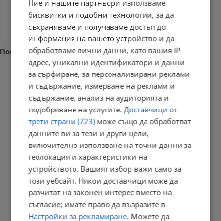
Ние и нашите партньори използваме
бисквитки и подобни технологии, за да
съхраняваме и получаваме достъп до
информация на вашето устройство и да
обработваме лични данни, като вашия IP
Последни новини
адрес, уникални идентификатори и данни
за сърфиране, за персонализирани реклами
и съдържание, измерване на реклами и
съдържание, анализ на аудиторията и
Наталия Ефремова: Минималната заплата няма да е 620 евро
подобряване на услугите.
Доставчици от
21:03 | 7.8.2026 г.
трети страни (723)
може също да обработват
данните ви за тези и други цели,
включително използване на точни данни за
геолокация и характеристики на
Сенатът на САЩ одобри нов пакет санкции срещу Русия
устройството. Вашият избор важи само за
20:57 | 7.8.2026 г.
този уебсайт. Някои доставчици може да
разчитат на законен интерес вместо на
съгласие; имате право да възразите в
Настройки за рекламиране
. Можете да
Парковете с батерии превърнаха България в енергиен лидер