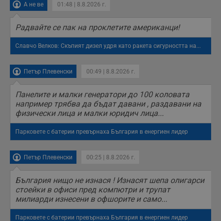
А не ве
01:48 | 8.8.2026 г.
з
п
ASP.NET_SessionId
Сесия
Т
Радвайте се пак на проклетите американци!
Microsoft
с
Corporation
D
www.dunavmost.com
Славчо Велков: Скъпият дизел удря като ракета сигурността на...
п
и
т
к
Петър Плевенски
00:49 | 8.8.2026 г.
п
и
у
Панелите и малки генератори до 100 коловата
р
к
например трябва да бъдат давани , раздавани на
п
физически лица и малки юридич лица...
д
д
п
Парковете с батерии превърнаха България в енергиен лидер
у
Петър Плевенски
00:25 | 8.8.2026 г.
България нищо не изнася ! Изнасят шепа олигарси
Доставчик
/
Валиден
Валиден
Име
Име
Доставчик
/
Домейн
Описание
Описание
стоейки в офиси пред компютри и трупат
Домейн
Доставчик
/
до
Валиден
до
Име
Описание
Домейн
до
милиарди изнесени в офшорите и само...
_sharedID
__Secure-
.dunavmost.com
.youtube.com
11
Тази бисквитка се
5 месеца
ROLLOUT_TOKEN
месеца 4
използва, за да се
4
__gfp_s_64b
.vbox7.com
1 година
Тази бисквитка се
Доставчик
/
Валиден
Име
Описание
Парковете с батерии превърнаха България в енергиен лидер
седмици
даде възможност
седмици
използва за