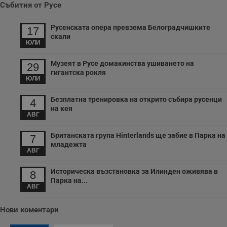
ч
Събития от Русе
п
с
б
Русенската опера превзема Белоградчишките
17
скали
__cf_bm
29
Т
Cloudflare Inc.
ЮЛИ
минути
с
.twitter.com
59
р
секунди
м
Музеят в Русе домакинства ушиването на
29
б
гигантска рокля
о
ЮЛИ
у
п
о
Безплатна тренировка на открито събира русенци
4
и
на кея
т
АВГ
receive-cookie-deprecation
.hit.gemius.pl
1 година
Т
с
Британската група Hinterlands ще забие в Парка на
7
с
младежта
н
АВГ
н
п
б
Историческа възстановка за Илинден оживява в
8
п
Парка на...
с
АВГ
о
с
а
Нови коментари
р
у
з