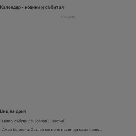
с
у
Календар - новини и събития
и
ф
РЕКЛАМА
н
м
Т
и
п
у
з
б
VISITOR_PRIVACY_METADATA
5 месеца
Т
YouTube
4
с
.youtube.com
седмици
с
с
п
и
п
т
в
с
з
с
п
Виц на деня
о
р
- Пешо, събуди се. Говориш насън!
п
н
- Аман бе, жена. Остави ме поне насън да кажа нещо...
п
к