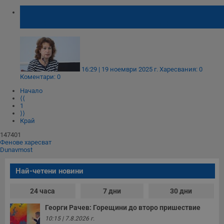
Грипът настъпва с два щама, Ловеч и
София област са пред епидемия
16:29 | 19 ноември 2025 г.
Харесвания: 0
Коментари: 0
Начало
⟨⟨
1
⟩⟩
Край
147401
Фенове харесват
Dunavmost
Най-четени новини
24 часа
7 дни
30 дни
Георги Рачев: Горещини до второ пришествие
10:15 | 7.8.2026 г.