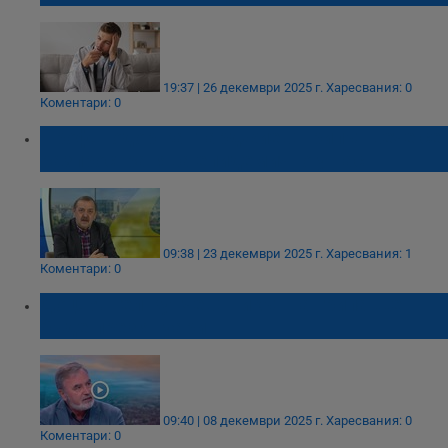
19:37 | 26 декември 2025 г.
Харесвания: 0
Коментари: 0
Проф. Тодор Кантарджиев: Грипът вече се
разпространява епидемично у нас
09:38 | 23 декември 2025 г.
Харесвания: 1
Коментари: 0
Доц. Ангел Кунчев: Пикът на грипа ще
бъде през януари
09:40 | 08 декември 2025 г.
Харесвания: 0
Коментари: 0