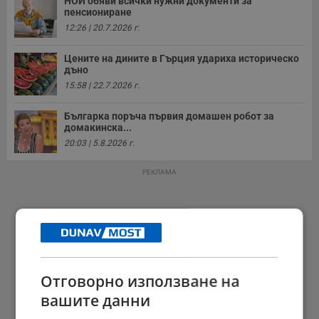
НОИ обяви всички нужни документи за
пенсиониране
12:26 | 20.7.2026 г.
Цените на дините в Гърция удариха историческо
дъно
15:58 | 22.7.2026 г.
Българка поръча първия домашен робот за
домакинска...
20:03 | 5.8.2026 г.
РЕКЛАМА
Отговорно използване на
вашите данни