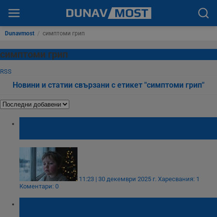
Dunavmost
/
симптоми грип
симптоми грип
RSS
Новини и статии свързани с етикет "симптоми грип"
Опасност за Нова година: Грипът поваля
децата, МЗ препоръчва маски
11:23 | 30 декември 2025 г.
Харесвания: 1
Коментари: 0
Лекари: Грипът се разпространява масово,
но най-лошото предстои