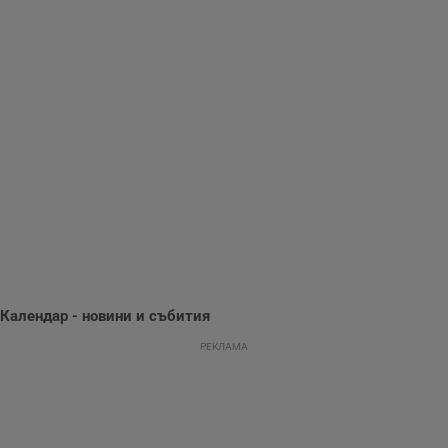
Gdynp
1 година
Тази бисквитка се
Gemius
използва с цел
.hit.gemius.pl
събиране на
информация за
потребителското
поведение и
предпочитания.
Тази информация
се използва, за да
се оптимизира
представянето на
уебсайта и да
направят
рекламните
съобщения по-
важни за
потребителя.
Календар - новини и събития
РЕКЛАМА