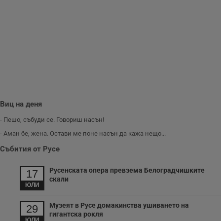
Виц на деня
- Пешо, събуди се. Говориш насън!
- Аман бе, жена. Остави ме поне насън да кажа нещо...
Събития от Русе
Русенската опера превзема Белоградчишките
17
скали
ЮЛИ
Музеят в Русе домакинства ушиването на
29
гигантска рокля
ЮЛИ