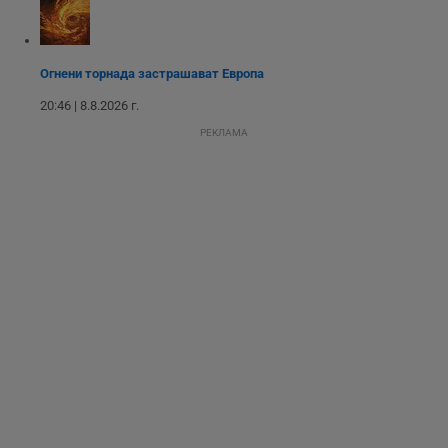
опит, като
разбира как
потребителите се
ангажират с
различни
Огнени торнада застрашават Европа
елементи на
уебсайта по
време на етапите
20:46 | 8.8.2026 г.
на тестване.
РЕКЛАМА
Gdyn
1 година
Тази бисквитка се
Gemius
използва за
.hit.gemius.pl
събиране на
анонимни
статистически
данни, свързани с
посещенията в
уебсайта на
потребителя, като
броя на
посещенията,
средното време,
прекарано на
уебсайта и какви
страници са били
заредени. Целта е
да се подобри
съдържанието на
сайта и
потребителския
опит.