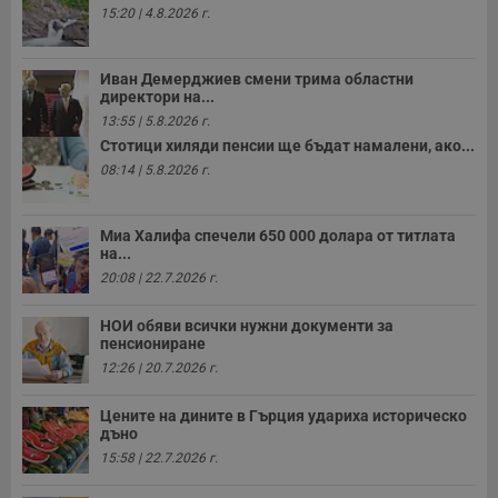
н
15:20 | 4.8.2026 г.
п
б
п
с
Иван Демерджиев смени трима областни
о
с
директори на...
а
13:55 | 5.8.2026 г.
р
у
Стотици хиляди пенсии ще бъдат намалени, ако...
з
08:14 | 5.8.2026 г.
з
п
ASP.NET_SessionId
Сесия
Т
Microsoft
Миа Халифа спечели 650 000 долара от титлата
с
Corporation
D
на...
www.dunavmost.com
п
20:08 | 22.7.2026 г.
и
т
к
НОИ обяви всички нужни документи за
п
пенсиониране
и
у
12:26 | 20.7.2026 г.
р
к
п
Цените на дините в Гърция удариха историческо
д
дъно
д
п
15:58 | 22.7.2026 г.
у