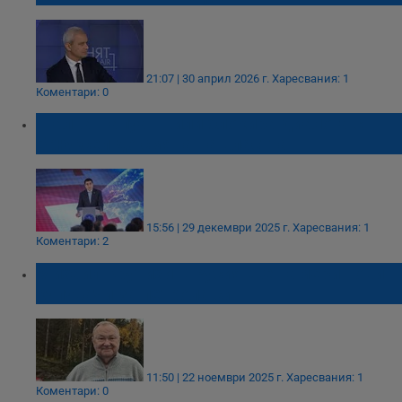
21:07 | 30 април 2026 г.
Харесвания: 1
Коментари: 0
Шалва Папуашвили блокира диалога с
Брюксел до смяна на властта
15:56 | 29 декември 2025 г.
Харесвания: 1
Коментари: 2
Михаил Крутихин: Русия ще намери нови
купувачи за петрола си
11:50 | 22 ноември 2025 г.
Харесвания: 1
Коментари: 0