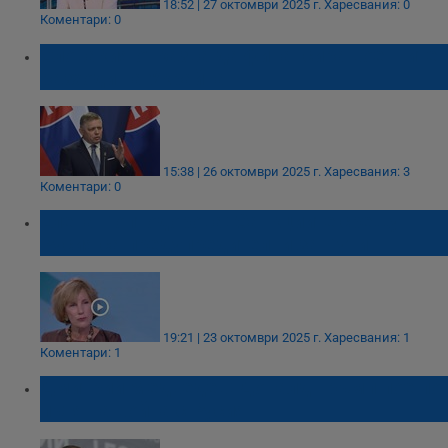
18:52 | 27 октомври 2025 г.
Харесвания: 0
Коментари: 0
Словакия отказва да финансира военните
разходи на Украйна
15:38 | 26 октомври 2025 г.
Харесвания: 3
Коментари: 0
Елена Поптодорова: Санкциите срещу
Русия са предупредителни за Путин
19:21 | 23 октомври 2025 г.
Харесвания: 1
Коментари: 1
Дмитрий Медведев: Доналд Тръмп пое по
пътя на война с Русия