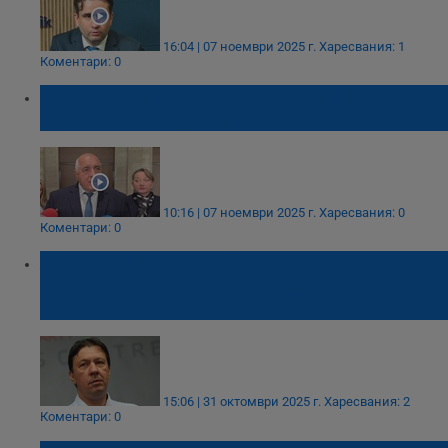
16:04 | 07 ноември 2025 г.
Харесвания: 1
Коментари: 0
Бойко Борисов: Ще изберем перфектен
управител за "Лукойл"
10:16 | 07 ноември 2025 г.
Харесвания: 0
Коментари: 0
Явор Куюмджиев: България няма думата
при продажбата на "Лукойл", Европа и
САЩ решават
15:06 | 31 октомври 2025 г.
Харесвания: 2
Коментари: 0