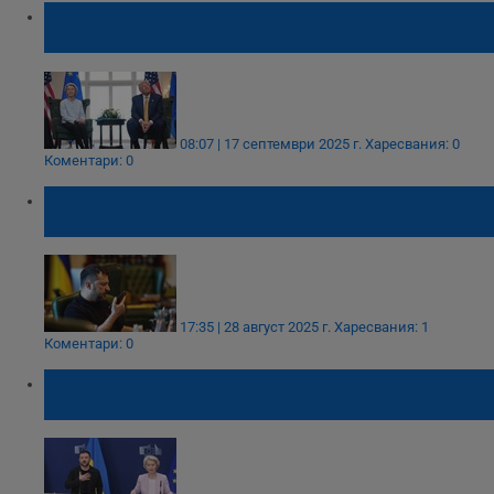
Урсула фон дер Лайен обеща на Тръмп ЕС
да спре по-бързо руския петрол и газ
08:07 | 17 септември 2025 г.
Харесвания: 0
Коментари: 0
Зеленски обсъди с Урсула фон дер Лайен
19-ия пакет санкции срещу Русия
17:35 | 28 август 2025 г.
Харесвания: 1
Коментари: 0
Володимир Зеленски: Важно е, че
Америка е с нас