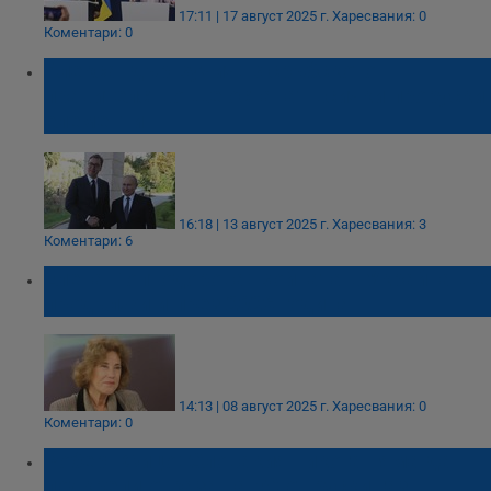
17:11 | 17 август 2025 г.
Харесвания: 0
Коментари: 0
Александър Вучич: В сръбското
правителство ще останат всички проруски
елементи
16:18 | 13 август 2025 г.
Харесвания: 3
Коментари: 6
Елена Поптодорова: Войната в Украйна ще
продължи и през 2026 година
14:13 | 08 август 2025 г.
Харесвания: 0
Коментари: 0
Роберт Фицо: Словакия никога няма да
подкрепи отказа на ЕС от руски газ