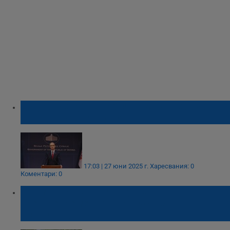
Джуро Мацут: Сърбия няма да наложи
санкции срещу Русия
17:03 | 27 юни 2025 г.
Харесвания: 0
Коментари: 0
Тръмп и Зеленски напуснаха Г-7
преждевременно и пропуснаха
планираната среща