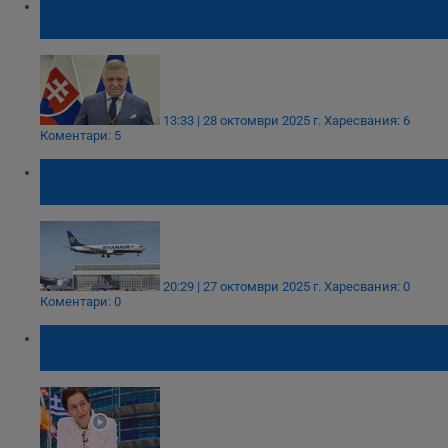
Роберт Фицо блокира санкциите срещу
Русия
13:33 | 28 октомври 2025 г.
Харесвания: 6
Коментари: 5
Записванията за Нова година в Москва се
отменят масово
20:29 | 27 октомври 2025 г.
Харесвания: 0
Коментари: 0
Светла Бонева предупреди за риск от
затваряне на "Лукойл Нефтохим"