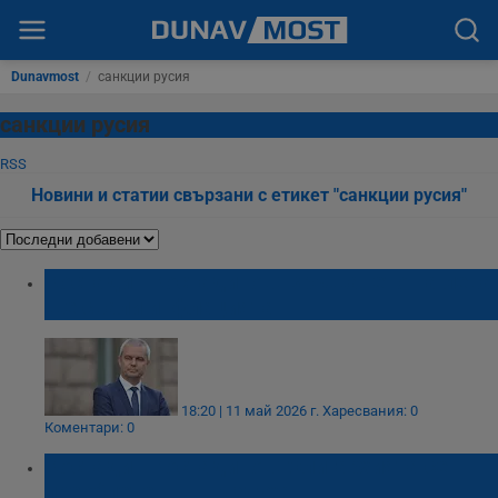
Dunavmost
/
санкции русия
санкции русия
RSS
Новини и статии свързани с етикет "санкции русия"
Костадин Костадинов: Връщането на лева
ще свали инфлацията
18:20 | 11 май 2026 г.
Харесвания: 0
Коментари: 0
Костадин Костадинов: Олигархията се
преоблече във въздуха