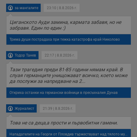
за мангалите
23:10 | 8.8.2026 г.
Циганското Ауди замина, кармата забавя, но не
забравя. Един по един :)
Трима души пострадаха при тежка катастрофа край Николово
Тодор Танев
22:17 | 8.8.2026 г.
Тази трагедия преди 81-85 години нямам край. В
слуая германците унищожават всичко, което може
да послужи за напредване на 2...
Откриха останки на германски войници в пресъхналия Дунав
Журналист
21:39 | 8.8.2026 г.
Това не са деца,а прости и пьрвобитни гамени.
Нападателите на Георги от Пловдив тържествуват над тялото му...