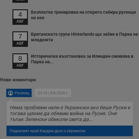
Безплатна тренировка на открито събира русенци
4
на кея
АВГ
Британската група Hinterlands ще забие в Парка на
7
младежта
АВГ
Историческа възстановка за Илинден оживява в
8
Парка на...
АВГ
Нови коментари
Русенец
23:16 | 8.8.2026 г.
Няма проблеми нали е Украински ако беше Руски е
тогава щяхме да обявим война на Русия. Оня
тъпак Зеленски обиколи света да...
Падналият край Кардам дрон е украински