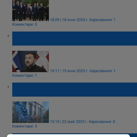
18:09 | 18 юни 2025 г.
Харесвания: 1
Коментари: 0
Володимир Зеленски: Спрете руските
банки веднага
19:11 | 15 юни 2025 г.
Харесвания: 1
Коментари: 1
Говорител на ЕК: Няма основания за
оценка, че Русия печели войната
15:19 | 22 май 2025 г.
Харесвания: 0
Коментари: 3
Джей Ди Ванс: Имаме 100 дни да съберем