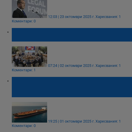
12:03 | 23 октомври 2025 г.
Харесвания: 1
Коментари: 0
Г-7 обяви мерки срещу страни, които
купуват руски петрол
07:24 | 02 октомври 2025 г.
Харесвания: 1
Коментари: 1
Френски войници претърсват руски
танкер, вероятно свързан с дроновете над
Дания
19:25 | 01 октомври 2025 г.
Харесвания: 1
Коментари: 0