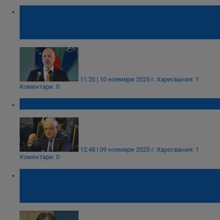
Росен Желязков: Действията на ДАНС,
МВР и МО в "Лукойл" имат превантивен
характер
11:20 | 10 ноември 2025 г.
Харесвания: 1
Коментари: 0
ДСБ няма да подкрепи Бюджет 2026
12:48 | 09 ноември 2025 г.
Харесвания: 1
Коментари: 0
Божидар Божанов: 30-секундното
заседание за „Лукойл“ показа, че
управляващите нямат план