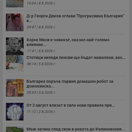
10:04 | 8.8.2026 г.
с
з
с
Д-р Георги Дяков оглави "Прогресивна България"
п
о
в...
р
09:47 | 8.8.2026 г.
п
н
п
Хорхе Меси е човекът, оказал най-голямо
к
влияние...
ч
п
17:41 | 8.8.2026 г.
с
Стотици хиляди пенсии ще бъдат намалени, ако...
б
08:14 | 5.8.2026 г.
__cf_bm
29
Т
Cloudflare Inc.
минути
с
.twitter.com
59
р
секунди
м
Българка поръча първия домашен робот за
б
домакинска...
о
у
20:03 | 5.8.2026 г.
п
о
и
От 2 август влизат в сила нови правила при...
т
11:12 | 2.8.2026 г.
receive-cookie-deprecation
.hit.gemius.pl
1 година
Т
с
с
н
Мъж загина след скок в реката до Къпиновския...