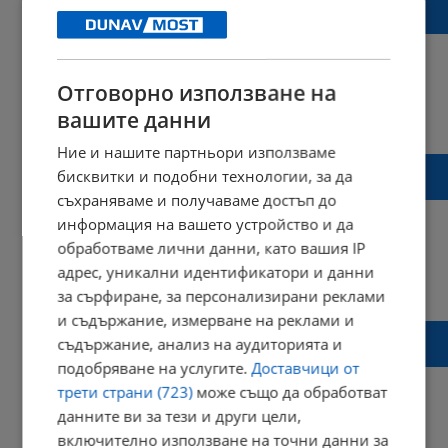
Украйна и Русия на масата за преговори
Отговорно използване на
вашите данни
20:05 | 01 май 2025 г.
Харесвания: 0
Коментари: 0
Ние и нашите партньори използваме
Георги Вулджев: Санкциите срещу Русия
бисквитки и подобни технологии, за да
са обречени на неуспех
съхраняваме и получаваме достъп до
информация на вашето устройство и да
обработваме лични данни, като вашия IP
адрес, уникални идентификатори и данни
21:40 | 23 април 2025 г.
Харесвания: 0
за сърфиране, за персонализирани реклами
Коментари: 0
и съдържание, измерване на реклами и
Русия глоби Google с 2 500 000 000 000 000
съдържание, анализ на аудиторията и
000 000 000 000 000 0000 долара
подобряване на услугите.
Доставчици от
трети страни (723)
може също да обработват
данните ви за тези и други цели,
включително използване на точни данни за