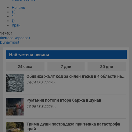
www.dunavmost.com
з
Начало
п
и
⟨⟨
п
1
A
⟩⟩
т
Край
е
д
147404
н
Фенове харесват
п
Dunavmost
с
у
и
Най-четени новини
ф
н
м
24 часа
7 дни
30 дни
Т
и
Обявиха жълт код за силен дъжд в 4 области на...
п
у
18:14 | 8.8.2026 г.
з
б
VISITOR_PRIVACY_METADATA
5 месеца
Т
YouTube
Румъния потопи втора баржа в Дунав
4
с
.youtube.com
13:05 | 8.8.2026 г.
седмици
с
с
п
и
п
Трима души пострадаха при тежка катастрофа
т
край...
в