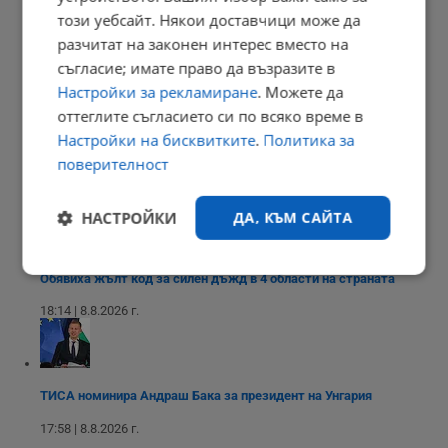
този уебсайт. Някои доставчици може да
разчитат на законен интерес вместо на
Младеж уби чичо си с кол в село Странско
съгласие; имате право да възразите в
18:25 | 8.8.2026 г.
Настройки за рекламиране
. Можете да
оттеглите съгласието си по всяко време в
Настройки на бисквитките
.
Политика за
Снаряд удари кораб край бреговете на Оман
поверителност
18:18 | 8.8.2026 г.
НАСТРОЙКИ
ДА, КЪМ САЙТА
Строго
Ефективност
Обявиха жълт код за силен дъжд в 4 области на страната
необходимо
18:14 | 8.8.2026 г.
Таргетиране
Функционалност
ТИСА номинира Андраш Бака за президент на Унгария
17:58 | 8.8.2026 г.