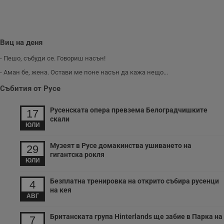
п
о
р
п
н
п
Виц на деня
к
ч
- Пешо, събуди се. Говориш насън!
п
с
- Аман бе, жена. Остави ме поне насън да кажа нещо...
б
Събития от Русе
__cf_bm
29
Т
Cloudflare Inc.
минути
с
.twitter.com
59
р
Русенската опера превзема Белоградчишките
17
секунди
м
б
скали
ЮЛИ
о
у
п
Музеят в Русе домакинства ушиването на
о
29
и
гигантска рокля
т
ЮЛИ
receive-cookie-deprecation
.hit.gemius.pl
1 година
Т
Безплатна тренировка на открито събира русенци
с
4
с
на кея
н
АВГ
н
п
Британската група Hinterlands ще забие в Парка на
б
7
п