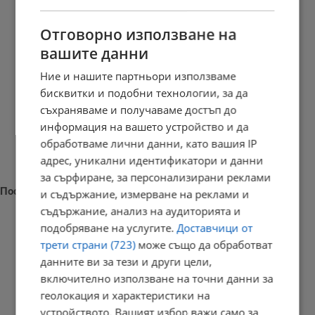
Отговорно използване на
вашите данни
Ние и нашите партньори използваме
бисквитки и подобни технологии, за да
съхраняваме и получаваме достъп до
информация на вашето устройство и да
обработваме лични данни, като вашия IP
адрес, уникални идентификатори и данни
за сърфиране, за персонализирани реклами
Последни новини
и съдържание, измерване на реклами и
съдържание, анализ на аудиторията и
подобряване на услугите.
Доставчици от
трети страни (723)
може също да обработват
данните ви за тези и други цели,
Нидерландците са харчили по-малко през юни заради жегите
включително използване на точни данни за
18:36 | 8.8.2026 г.
геолокация и характеристики на
устройството. Вашият избор важи само за