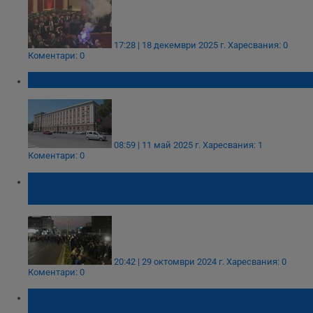
17:28 | 18 декември 2025 г.
Харесвания: 0
Коментари: 0
Албанците избират парламент
08:59 | 11 май 2025 г.
Харесвания: 1
Коментари: 0
Опозицията в Албания блокира ключови
пътища
20:42 | 29 октомври 2024 г.
Харесвания: 0
Коментари: 0
Бившият албански президент Сали
Бериша ще бъде поставен под домашен