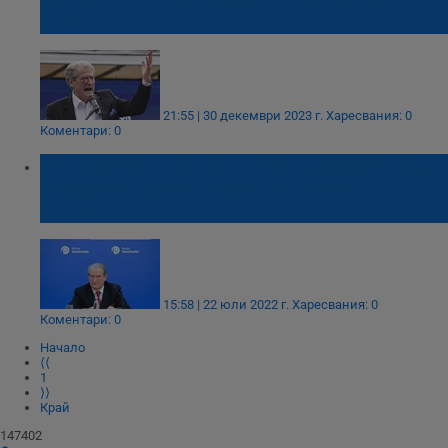
арест
21:55 | 30 декември 2023 г.
Харесвания: 0
Коментари: 0
Великобритания обяви бившия албански
президент Сали Бериша за персона нон
грата
15:58 | 22 юли 2022 г.
Харесвания: 0
Коментари: 0
Начало
⟨⟨
1
⟩⟩
Край
147402