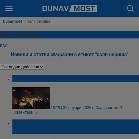
Dunavmost
/
сали бериша
сали бериша
RSS
Новини и статии свързани с етикет "сали бериша"
Сблъсъци на митинг в Тирана
13:19 | 25 януари 2026 г.
Харесвания: 1
Коментари: 0
Депутати се биха и палиха факли в
парламента на Албания