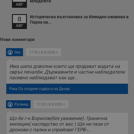
младежта
с
АВГ
о
с
Историческа възстановка за Илинден оживява в
а
8
р
Парка на...
у
АВГ
з
з
п
Нови коментари
ASP.NET_SessionId
Сесия
Т
Microsoft
с
Corporation
Око
17:36 | 8.8.2026 г.
D
www.dunavmost.com
п
и
Има шепа доволни които ще продават водата на
т
свръх печалби. Държавните и частни наблюдатели
к
п
пасивно наблюдават как ще...
и
у
р
Река По споделя съдбата на Дунав
к
п
д
Русенец
17:35 | 8.8.2026 г.
д
п
у
Що бе г-н Борисов(без уважение). Гранична
милиция( наследство от вас ) Ще ни пази от
дронове с палки и спрейове! ГЕРБ-...