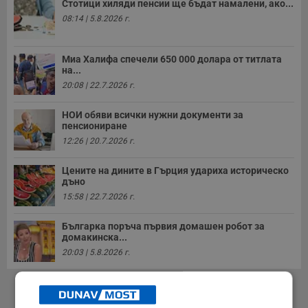
Стотици хиляди пенсии ще бъдат намалени, ако...
08:14 | 5.8.2026 г.
Миа Халифа спечели 650 000 долара от титлата
на...
20:08 | 22.7.2026 г.
НОИ обяви всички нужни документи за
пенсиониране
12:26 | 20.7.2026 г.
Цените на дините в Гърция удариха историческо
дъно
15:58 | 22.7.2026 г.
Българка поръча първия домашен робот за
домакинска...
20:03 | 5.8.2026 г.
РЕКЛАМА