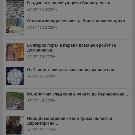
Градушка и порой удариха Силистренско
20:09 | 7.8.2026 г.
Стотици хиляди пенсии ще бъдат намалени, ако...
08:14 | 5.8.2026 г.
Българка поръча първия домашен робот за
домакинска...
20:03 | 5.8.2026 г.
От 2 август влизат в сила нови правила при...
11:12 | 2.8.2026 г.
Мъж загина след скок в реката до Къпиновския...
15:20 | 4.8.2026 г.
Иван Демерджиев смени трима областни
директори на...
13:55 | 5.8.2026 г.