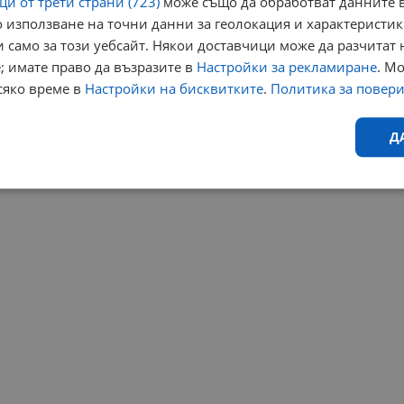
и от трети страни (723)
може също да обработват данните в
 използване на точни данни за геолокация и характеристик
 само за този уебсайт. Някои доставчици може да разчитат 
; имате право да възразите в
Настройки за рекламиране
. М
сяко време в
Настройки на бисквитките
.
Политика за повер
Д
Ефективност
Таргетиране
Функционалност
Н
еобходимо
Ефективност
Таргетиране
Функционалност
Неклас
исквитки позволяват основната функционалност на уебсайта, като потребителско
не може да се използва правилно без строго необходими бисквитки.