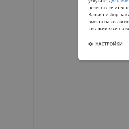
услугите.
Доставчиц
цели, включително
Вашият избор важи
вместо на съгласие
съгласието си по в
НАСТРОЙКИ
Строго
необходимо
Строго н
Строго необходимите б
на акаунта. Уебсайтът 