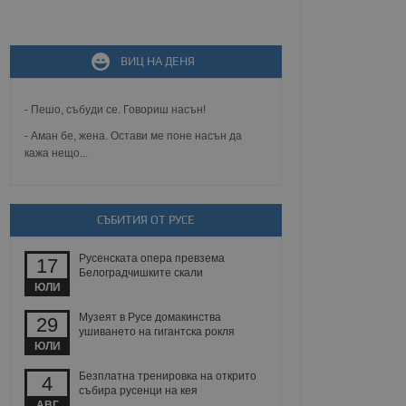
не, зададена от уеб
 ASP.NET MVC
ВИЦ НА ДЕНЯ
спре неразрешеното
т, известно като
тове. Той не съдържа
щожава при затваряне
- Пешо, събуди се. Говориш насън!
- Аман бе, жена. Остави ме поне насън да
ение на съгласието на
кажа нещо...
ст за тяхното
а данни за съгласието
ични политики и
антира, че техните
 сесии.
СЪБИТИЯ ОТ РУСЕ
аничаване между хората
а, за да се правят
Русенската опера превзема
17
хния уебсайт.
Белоградчишките скали
ЮЛИ
сигнализира на
 на бисквитките,
Музеят в Русе домакинства
29
а съответствие и
ушиването на гигантска рокля
ндарти и
ЮЛИ
Безплатна тренировка на открито
ck и предоставя
4
събира русенци на кея
требител използва
йният потребител може
АВГ