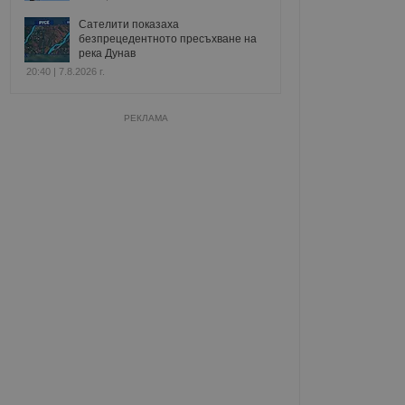
Сателити показаха
безпрецедентното пресъхване на
река Дунав
20:40 | 7.8.2026 г.
РЕКЛАМА