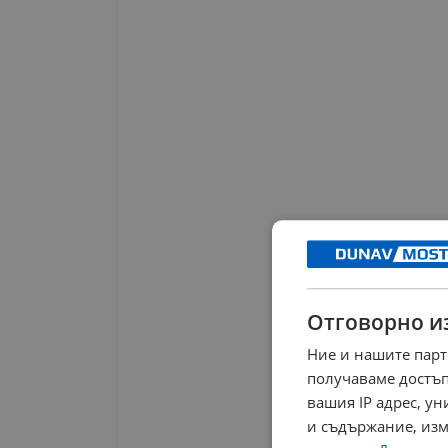
Отговорно и
Ние и нашите парт
получаваме достъп
вашия IP адрес, у
и съдържание, изм