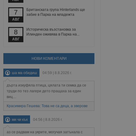
 уебсайт.
Британската група Hinterlands ще
7
забие в Парка на младежта
АВГ
Описание
Историческа възстановка за
8
Илинден оживява в Парка на...
АВГ
ребителски
елското поведение и
раници на сайта. Тя
яване на сайта. Тя
не на прегледи на
формация, която е
взаимодействат с
нкционалност в целия
прекарано на
НОВИ КОМЕНТАРИ
редпочитанията на
 сайтове; тя може
остта на социалните
тора на сайта.
използва новата или
ша ма обидиш
04:59 | 8.8.2026 г.
елски взаимодействия
нето и потребителския
дърта изкуфяла птица, цялата ти семка да се
труди по тез лагери дето пращаха за един
рез събиране на данни
 помага за
виц....
отребителите се
тапите на тестване.
Красимира Гешева: Това не са деца, а зверове
тистически данни,
 броя на посещенията,
ми чи кък
04:56 | 8.8.2026 г.
 са били заредени.
елския опит.
аз се радвам на укрите, могучая затънала с
я за потребителското