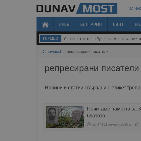
ЗА НАС
РУСЕ
БЪЛГАРИЯ
СВЯТ
РА
ГОРЕЩО
Спасен от хотел в Русенско мечок живее 
Dunavmost
/
репресирани писатели
репресирани писатели
Новини и статии свързани с етикет "реп
Почитаме паметта за Зм
блатото
20:47 | 11 януари 2026 г.