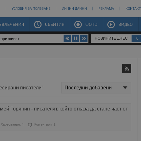
УСЛОВИЯ ЗА ПОЛЗВАНЕ
ЛИЧНИ ДАННИ
РЕКЛАМА
КОНТАКТ
ЗВЛЕЧЕНИЯ
СЪБИТИЯ
ФОТО
ВИДЕО
НОВИНИТЕ ДНЕС
0
втори живот
ресирани писатели"
ей Горянин - писателят, който отказа да стане част от
Харесвания: 4
Коментари: 1