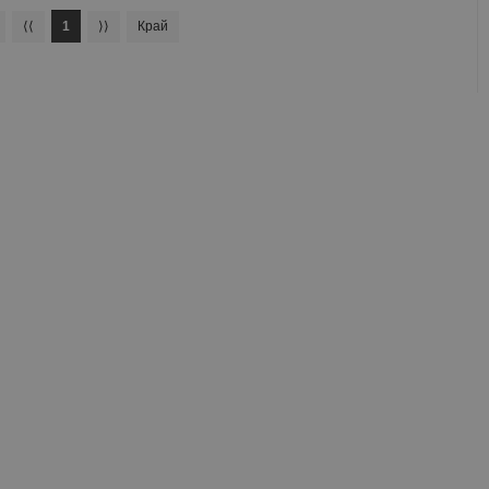
⟨⟨
1
⟩⟩
Край