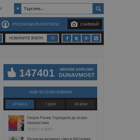
И
РУСЕНСКИ РЕПОРТЕРИ
СНИМАЙ
НОВИНИТЕ ВЧЕРА
78
147401
ФЕНОВЕ ХАРЕСВАТ
DUNAVMOST
НАЙ-ЧЕТЕНИ НОВИНИ
24 ЧАСА
7 ДНИ
30 ДНИ
Георги Рачев: Горещини до второ
пришествие
10:15 | 7.8.2026 г.
Русенски музикант смеси Металика