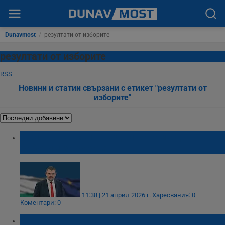
Dunavmost
/
резултати от изборите
резултати от изборите
RSS
Новини и статии свързани с етикет "резултати от
изборите"
Делян Пеевски: Продължаваме да
работим за хората
11:38 | 21 април 2026 г.
Харесвания: 0
Коментари: 0
Радостин Василев: Тепърва идва времето