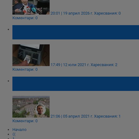
20:01 | 19 април 2026 г.
Харесвания: 0
Коментари: 0
Резултатите по области при 100%
обработени протоколи
17:49 | 12 юли 2021 г.
Харесвания: 2
Коментари: 0
ДПС е първа политическа сила в област
Търговище
21:06 | 05 април 2021 г.
Харесвания: 1
Коментари: 0
Начало
⟨⟨
1