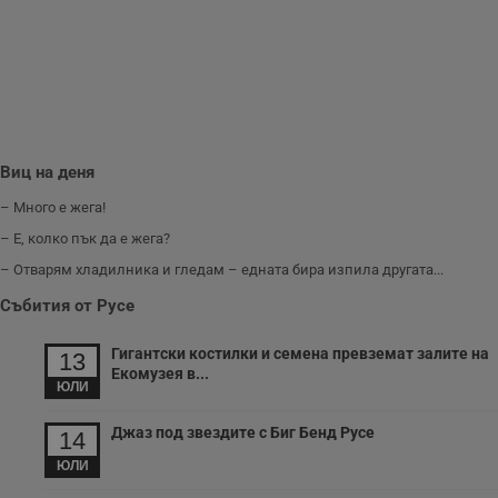
__cf_bm
29
Т
Cloudflare Inc.
минути
с
.twitter.com
59
р
секунди
м
б
о
у
п
о
и
т
Виц на деня
receive-cookie-deprecation
.hit.gemius.pl
1 година
Т
– Много е жега!
с
с
– Е, колко пък да е жега?
н
н
– Отварям хладилника и гледам – едната бира изпила другата...
п
б
п
Събития от Русе
с
о
с
Гигантски костилки и семена превземат залите на
13
а
Екомузея в...
р
ЮЛИ
у
з
з
Джаз под звездите с Биг Бенд Русе
14
п
ЮЛИ
ASP.NET_SessionId
Сесия
Т
Microsoft
с
Corporation