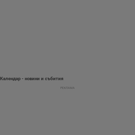
м
Т
и
п
у
з
б
VISITOR_PRIVACY_METADATA
5 месеца
Т
YouTube
4
с
.youtube.com
седмици
с
с
п
и
п
т
в
с
з
Календар - новини и събития
с
п
РЕКЛАМА
о
р
п
н
п
к
ч
п
с
б