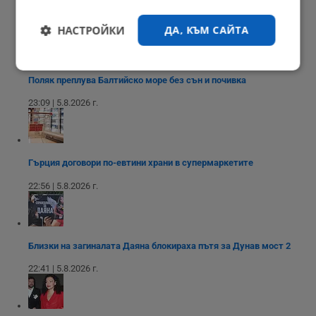
23:15 | 5.8.2026 г.
НАСТРОЙКИ
ДА, КЪМ САЙТА
Строго
Ефективност
Поляк преплува Балтийско море без сън и почивка
необходимо
23:09 | 5.8.2026 г.
Таргетиране
Функционалност
Гърция договори по-евтини храни в супермаркетите
22:56 | 5.8.2026 г.
Некласифицирани
Близки на загиналата Даяна блокираха пътя за Дунав мост 2
22:41 | 5.8.2026 г.
Строго необходимо
Ефективност
Таргетиране
Функционалност